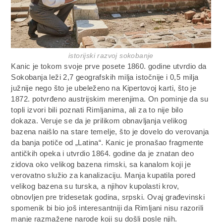
istorijski razvoj sokobanje
Kanic je tokom svoje prve posete 1860. godine utvrdio da
Sokobanja leži 2,7 geografskih milja istočnije i 0,5 milja
južnije nego što je ubeleženo na Kipertovoj karti, što je
1872. potvrđeno austrijskim merenjima. On pominje da su
topli izvori bili poznati Rimljanima, ali za to nije bilo
dokaza. Veruje se da je prilikom obnavljanja velikog
bazena naišlo na stare temelje, što je dovelo do verovanja
da banja potiče od „Latina“. Kanic je pronašao fragmente
antičkih opeka i utvrdio 1864. godine da je znatan deo
zidova oko velikog bazena rimski, sa kanalom koji je
verovatno služio za kanalizaciju. Manja kupatila pored
velikog bazena su turska, a njihov kupolasti krov,
obnovljen pre tridesetak godina, srpski. Ovaj građevinski
spomenik bi bio još interesantniji da Rimljani nisu razorili
manje razmažene narode koji su došli posle njih.