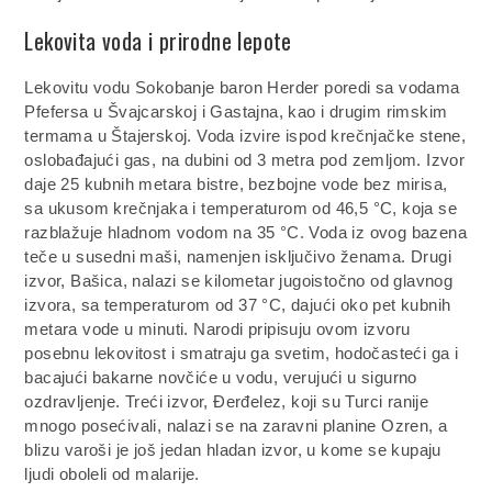
Lekovita voda i prirodne lepote
Lekovitu vodu Sokobanje baron Herder poredi sa vodama
Pfefersa u Švajcarskoj i Gastajna, kao i drugim rimskim
termama u Štajerskoj. Voda izvire ispod krečnjačke stene,
oslobađajući gas, na dubini od 3 metra pod zemljom. Izvor
daje 25 kubnih metara bistre, bezbojne vode bez mirisa,
sa ukusom krečnjaka i temperaturom od 46,5 °C, koja se
razblažuje hladnom vodom na 35 °C. Voda iz ovog bazena
teče u susedni maši, namenjen isključivo ženama. Drugi
izvor, Bašica, nalazi se kilometar jugoistočno od glavnog
izvora, sa temperaturom od 37 °C, dajući oko pet kubnih
metara vode u minuti. Narodi pripisuju ovom izvoru
posebnu lekovitost i smatraju ga svetim, hodočasteći ga i
bacajući bakarne novčiće u vodu, verujući u sigurno
ozdravljenje. Treći izvor, Đerđelez, koji su Turci ranije
mnogo posećivali, nalazi se na zaravni planine Ozren, a
blizu varoši je još jedan hladan izvor, u kome se kupaju
ljudi oboleli od malarije.