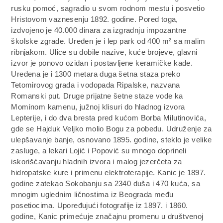
rusku pomoć, sagradio u svom rodnom mestu i posvetio
Hristovom vaznesenju 1892. godine. Pored toga,
izdvojeno je 40.000 dinara za izgradnju impozantne
školske zgrade. Uređen je i lep park od 400 m² sa malim
ribnjakom. Ulice su dobile nazive, kuće brojeve, glavni
izvor je ponovo ozidan i postavljene keramičke kade.
Uređena je i 1300 metara duga šetna staza preko
Tetomirovog grada i vodopada Ripalske, nazvana
Romanski put. Druge prijatne šetne staze vode ka
Mominom kamenu, južnoj klisuri do hladnog izvora
Lepterije, i do dva bresta pred kućom Borba Milutinovića,
gde se Hajduk Veljko molio Bogu za pobedu. Udruženje za
ulepšavanje banje, osnovano 1895. godine, steklo je velike
zasluge, a lekari Lojić i Popović su mnogo doprineli
iskorišćavanju hladnih izvora i malog jezerčeta za
hidropatske kure i primenu elektroterapije. Kanic je 1897.
godine zatekao Sokobanju sa 2340 duša i 470 kuća, sa
mnogim uglednim ličnostima iz Beograda među
posetiocima. Upoređujući fotografije iz 1897. i 1860.
godine, Kanic primećuje značajnu promenu u društvenoj