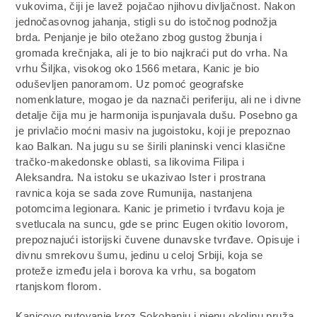
vukovima, čiji je lavež pojačao njihovu divljačnost. Nakon
jednočasovnog jahanja, stigli su do istočnog podnožja
brda. Penjanje je bilo otežano zbog gustog žbunja i
gromada krečnjaka, ali je to bio najkraći put do vrha. Na
vrhu Šiljka, visokog oko 1566 metara, Kanic je bio
oduševljen panoramom. Uz pomoć geografske
nomenklature, mogao je da naznači periferiju, ali ne i divne
detalje čija mu je harmonija ispunjavala dušu. Posebno ga
je privlačio moćni masiv na jugoistoku, koji je prepoznao
kao Balkan. Na jugu su se širili planinski venci klasične
tračko-makedonske oblasti, sa likovima Filipa i
Aleksandra. Na istoku se ukazivao Ister i prostrana
ravnica koja se sada zove Rumunija, nastanjena
potomcima legionara. Kanic je primetio i tvrđavu koja je
svetlucala na suncu, gde se princ Eugen okitio lovorom,
prepoznajući istorijski čuvene dunavske tvrđave. Opisuje i
divnu smrekovu šumu, jedinu u celoj Srbiji, koja se
proteže između jela i borova ka vrhu, sa bogatom
rtanjskom florom.
Kanicovo putovanje kroz Sokobanju i njenu okolinu pruža