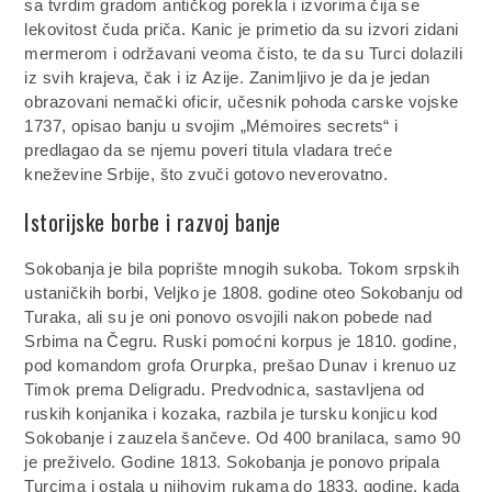
sa tvrdim gradom antičkog porekla i izvorima čija se
lekovitost čuda priča. Kanic je primetio da su izvori zidani
mermerom i održavani veoma čisto, te da su Turci dolazili
iz svih krajeva, čak i iz Azije. Zanimljivo je da je jedan
obrazovani nemački oficir, učesnik pohoda carske vojske
1737, opisao banju u svojim „Mémoires secrets“ i
predlagao da se njemu poveri titula vladara treće
kneževine Srbije, što zvuči gotovo neverovatno.
Istorijske borbe i razvoj banje
Sokobanja je bila poprište mnogih sukoba. Tokom srpskih
ustaničkih borbi, Veljko je 1808. godine oteo Sokobanju od
Turaka, ali su je oni ponovo osvojili nakon pobede nad
Srbima na Čegru. Ruski pomoćni korpus je 1810. godine,
pod komandom grofa Orurpka, prešao Dunav i krenuo uz
Timok prema Deligradu. Predvodnica, sastavljena od
ruskih konjanika i kozaka, razbila je tursku konjicu kod
Sokobanje i zauzela šančeve. Od 400 branilaca, samo 90
je preživelo. Godine 1813. Sokobanja je ponovo pripala
Turcima i ostala u njihovim rukama do 1833. godine, kada