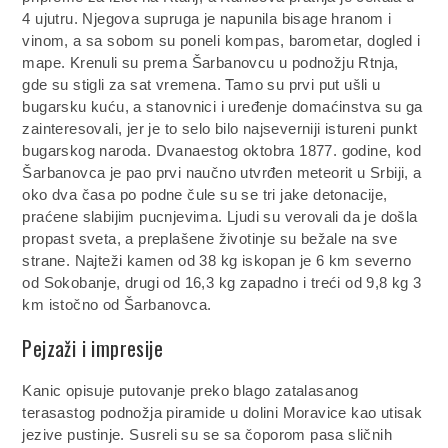
4 ujutru. Njegova supruga je napunila bisage hranom i
vinom, a sa sobom su poneli kompas, barometar, dogled i
mape. Krenuli su prema Šarbanovcu u podnožju Rtnja,
gde su stigli za sat vremena. Tamo su prvi put ušli u
bugarsku kuću, a stanovnici i uređenje domaćinstva su ga
zainteresovali, jer je to selo bilo najseverniji istureni punkt
bugarskog naroda. Dvanaestog oktobra 1877. godine, kod
Šarbanovca je pao prvi naučno utvrđen meteorit u Srbiji, a
oko dva časa po podne čule su se tri jake detonacije,
praćene slabijim pucnjevima. Ljudi su verovali da je došla
propast sveta, a preplašene životinje su bežale na sve
strane. Najteži kamen od 38 kg iskopan je 6 km severno
od Sokobanje, drugi od 16,3 kg zapadno i treći od 9,8 kg 3
km istočno od Šarbanovca.
Pejzaži i impresije
Kanic opisuje putovanje preko blago zatalasanog
terasastog podnožja piramide u dolini Moravice kao utisak
jezive pustinje. Susreli su se sa čoporom pasa sličnih