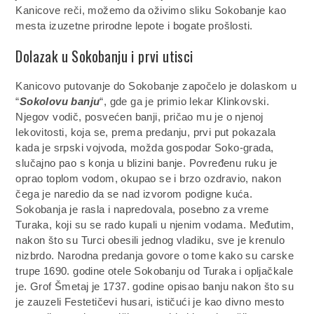
Kanicove reči, možemo da oživimo sliku Sokobanje kao
mesta izuzetne prirodne lepote i bogate prošlosti.
Dolazak u Sokobanju i prvi utisci
Kanicovo putovanje do Sokobanje započelo je dolaskom u
“
Sokolovu banju
“, gde ga je primio lekar Klinkovski.
Njegov vodič, posvećen banji, pričao mu je o njenoj
lekovitosti, koja se, prema predanju, prvi put pokazala
kada je srpski vojvoda, možda gospodar Soko-grada,
slučajno pao s konja u blizini banje. Povređenu ruku je
oprao toplom vodom, okupao se i brzo ozdravio, nakon
čega je naredio da se nad izvorom podigne kuća.
Sokobanja je rasla i napredovala, posebno za vreme
Turaka, koji su se rado kupali u njenim vodama. Međutim,
nakon što su Turci obesili jednog vladiku, sve je krenulo
nizbrdo. Narodna predanja govore o tome kako su carske
trupe 1690. godine otele Sokobanju od Turaka i opljačkale
je. Grof Šmetaj je 1737. godine opisao banju nakon što su
je zauzeli Festetičevi husari, ističući je kao divno mesto