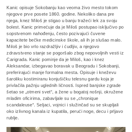
Kanic opisuje Sokobanju kao veoma živo mesto tokom
njegove prve posete 1860. godine. Nekoliko dana pre
njega, knez Miloš je stigao u banju tražeći lek za svoju
bolest. Kanic primećuje da je Miloš postupao isključivo po
sopstvenom nahođenju, često pozivajući čuvene
kapacitete bečke medicinske škole, ali ih je slušao malo.
Miloš je bio vrlo razdražljiv i ćudljiv, a njegovo
zdravstveno stanje se pogoršalo zbog nepovoljnih vesti iz
Carigrada. Kanic pominje da je Miloš, kao i knez
Aleksandar, izbegavao boravak u Beogradu i Sokobanji,
preferirajući manje formalna mesta. Opisuje i kneževu
šaroliku kostimiranu konjušičku telesnu gardu koja je
privlačila pažnju uglednih ličnosti. Ispred banjske zgrade
šetao se „otmeni svet“, a žene u bogatoj nošnji, okružene
mladim oficirima, zabavljale su se „chronique
scandaleuse“. Seljaci, vojnici i služinčad su se skupljali
oko izlivnog kanala iz kupatila, perući noge, decu i prljavo
rublje.