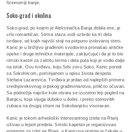
fizionomiji banje.
Soko-grad i okolina
Soko-grad, po kojem je Aleksinačka Banja dobila ime, je
vrlo romantičan. Strma staza vodi uzbrdo ka tri dela
tvrđave, od kojih najviši stoji na potpuno izolovanoj steni.
Kanic je u brižljivo građenim svodovima pronašao antičke
opeke i druge tehničke materijale, zaključujući da je to bio
rimski kastel za zaštitu terma i dela puta koji je vodio dalje
na istok. Ovu tvrđavu, koju Srbi zovu Soko, Kanic poredi
sa Sokolnicom, pominjanom u opisu života despota
Stefana Lazarevića. Tvrđava je jedan od najlepših primera
srednjovekovnog srpskog građevinarstva, prilično očuvan.
Sa podnožja najviše kule otvara se izuzetno lep pogled na
Banjicu, koja vijuga duboko u dolini, i preko stenovitih
zubaca na drugoj strani na Sokobanjsku visoravan.
Kanic je tokom arheološki interesantnog izleta na Rtanj
uživao u lepoti predela. Sreski kapetan je organizovao
pripreme za izlet na Rtanj, a Kanicova pratnja je čekala u