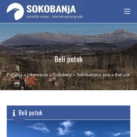
Beli potok
Početna
»
Informacije o Sokobanji
»
Sokobanjska sela
»
Beli potok
Beli potok