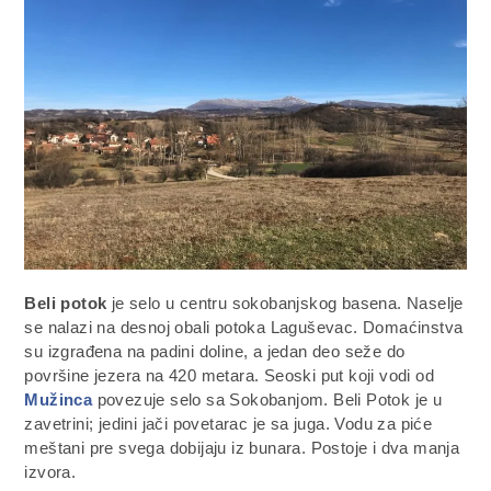
Beli potok
je selo u centru sokobanjskog basena. Naselje
se nalazi na desnoj obali potoka Laguševac. Domaćinstva
su izgrađena na padini doline, a jedan deo seže do
površine jezera na 420 metara. Seoski put koji vodi od
Mužinca
povezuje selo sa Sokobanjom. Beli Potok je u
zavetrini; jedini jači povetarac je sa juga. Vodu za piće
meštani pre svega dobijaju iz bunara. Postoje i dva manja
izvora.