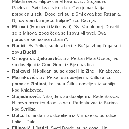
Miladinovca, Filipovićia Milovanovići, Stojanovci i
Pavlovci. Svi slave Nikoljdan. Ovo je najstarija
porodica u selu. Doseljeni su iz Smilovca kod Ražanja.
Njihov stari kum je „u Buljare“ kod Ražnja.
Mirovci
(Ivanovci i Milosavci), Sv. Vartolomej. Doselili
se iz Mirova, zbog čega se i zovu Mirovci. Ova
porodica se naziva i „Latini“.
Bucići
, Sv.Petka, su doseljeni iz Bučja, zbog čega se i
zovu
Bucići
.
Crnogorci
,
Bjelopavlići
, Sv. Petka i Mala Gospojina,
su doseljeni iz Crne Gore, iz Bjelopavlića.
Rajkovci
, Nikoljdan, su se doselili iz Žlne – Knjaževac.
Marinkovići
, Sv. Petka, su doseljeni iz Čitluka, od
porodice
Zlatinci
, koji su u Čitluk doseljeni iz Vasilja
kod Knjaževca.
Stojadinovići
, Nikoljdan, su doseljeni iz Radenkovca.
Njihova porodica doselila se u Radenkovac iz Burima
kod Svrljiga.
Dulci
, Tomindan, su doseljeni iz Vrmdže od porodice
Lalić – Dulci.
Filipovići i Jeftići
, Sveti Đorđe, su se doselili iz