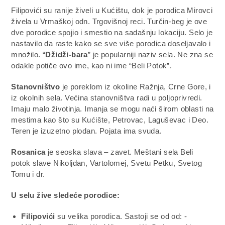
Filipovići su ranije živeli u Kućištu, dok je porodica Mirovci
živela u Vrmaškoj odn. Trgovišnoj reci. Turčin-beg je ove
dve porodice spojio i smestio na sadašnju lokaciju. Selo je
nastavilo da raste kako se sve više porodica doseljavalo i
množilo. “
Džidži-bara
” je popularniji naziv sela. Ne zna se
odakle potiče ovo ime, kao ni ime “Beli Potok”.
Stanovništvo
je poreklom iz okoline Ražnja, Crne Gore, i
iz okolnih sela. Većina stanovništva radi u poljoprivredi.
Imaju malo životinja. Imanja se mogu naći širom oblasti na
mestima kao što su Kućište, Petrovac, Laguševac i Deo.
Teren je izuzetno plodan. Pojata ima svuda.
Rosanica
je seoska slava – zavet. Meštani sela Beli
potok slave Nikoljdan, Vartolomej, Svetu Petku, Svetog
Tomu i dr.
U selu žive sledeće porodice:
Filipovići
su velika porodica. Sastoji se od od: -