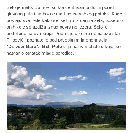
Selo je malo. Domovi su koncentrisani u dolini pored
glavnog puta i na bokovima Laguševačkog potoka. Kuće
postaju sve ređe kako se iselimo iz centra sela, posebno
onih koje se uzdižu iznad površine jezera. Selo je
podeljeno na dva kraja. Područje u kome se nalaze stari
Filipovići, poznato je pod prvobitnim imenom sela
“
Dživdži-Bara
“. “
Beli Potok
” je naziv mahale u kojoj se
nastanio ostatak mlađe porodice.