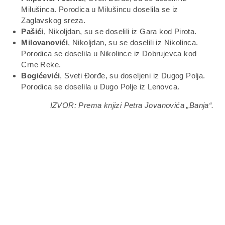
Milušinca. Porodica u Milušincu doselila se iz
Zaglavskog sreza.
Pašići
, Nikoljdan, su se doselili iz Gara kod Pirota.
Milovanovići
, Nikoljdan, su se doselili iz Nikolinca.
Porodica se doselila u Nikolince iz Dobrujevca kod
Crne Reke.
Bogićevići
, Sveti Đorđe, su doseljeni iz Dugog Polja.
Porodica se doselila u Dugo Polje iz Lenovca.
IZVOR: Prema knjizi Petra Jovanovića „Banja“.