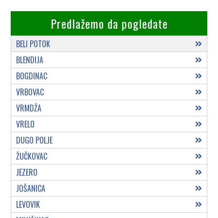
Predlažemo da pogledate
BELI POTOK
BLENDIJA
BOGDINAC
VRBOVAC
VRMDŽA
VRELO
DUGO POLJE
ŽUČKOVAC
JEZERO
JOŠANICA
LEVOVIK