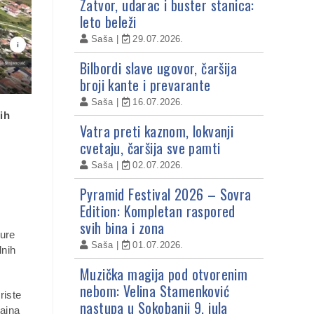
Zatvor, udarac i buster stanica:
leto beleži
Saša
29.07.2026.
Bilbordi slave ugovor, čaršija
broji kante i prevarante
Saša
16.07.2026.
ih
Vatra preti kaznom, lokvanji
cvetaju, čaršija sve pamti
Saša
02.07.2026.
Pyramid Festival 2026 – Sovra
Edition: Kompletan raspored
svih bina i zona
ture
Saša
01.07.2026.
lnih
Muzička magija pod otvorenim
nebom: Velina Stamenković
riste
nastupa u Sokobanji 9. jula
zajna