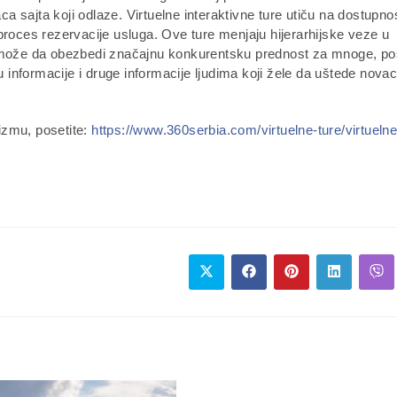
ca sajta koji odlaze. Virtuelne interaktivne ture utiču na dostupnos
 proces rezervacije usluga. Ove ture menjaju hijerarhijske veze u
je može da obezbedi značajnu konkurentsku prednost za mnoge, p
u informacije i druge informacije ljudima koji žele da uštede nova
rizmu, posetite:
https://www.360serbia.com/virtuelne-ture/virtuelne