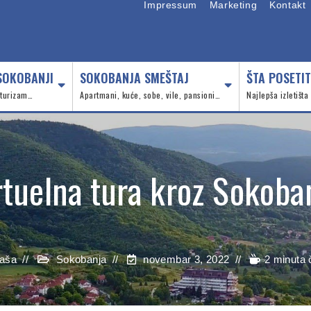
Impressum
Marketing
Kontakt
SOKOBANJI
SOKOBANJA SMEŠTAJ
ŠTA POSETIT
, turizam…
Apartmani, kuće, sobe, vile, pansioni…
Najlepša izletišta
rtuelna tura kroz Sokoba
aša
Sokobanja
novembar 3, 2022
2 minuta 