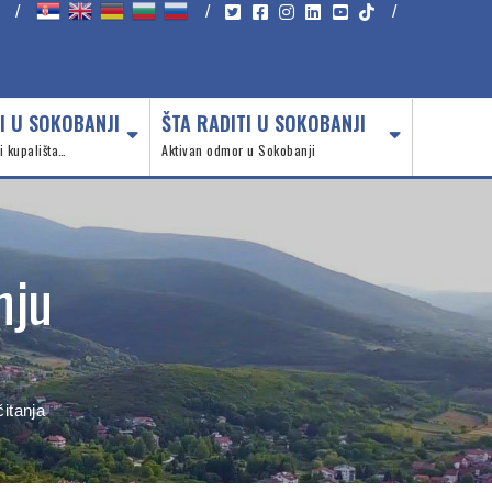
/
/
/
I U SOKOBANJI
ŠTA RADITI U SOKOBANJI
 i kupališta…
Aktivan odmor u Sokobanji
nju
čitanja