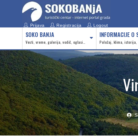
Prijava
Registracija
Logout
SOKO BANJA
INFORMACIJE O 
Vesti, vreme, galerija, vodič, oglasi…
Položaj, klima, istorija
Vi
S