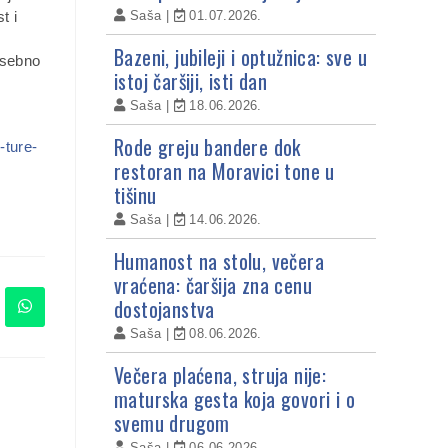
Saša
01.07.2026.
t i
Bazeni, jubileji i optužnica: sve u
osebno
istoj čaršiji, isti dan
c
Saša
18.06.2026.
Rode greju bandere dok
-ture-
restoran na Moravici tone u
tišinu
Saša
14.06.2026.
Humanost na stolu, večera
vraćena: čaršija zna cenu
dostojanstva
Saša
08.06.2026.
Večera plaćena, struja nije:
maturska gesta koja govori i o
svemu drugom
Saša
06.06.2026.