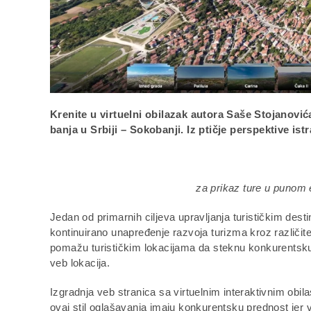
Krenite u virtuelni obilazak autora Saše Stojanovića
banja u Srbiji – Sokobanji. Iz ptičje perspektive istr
za prikaz ture u punom 
Jedan od primarnih ciljeva upravljanja turističkim des
kontinuirano unapređenje razvoja turizma kroz različite 
pomažu turističkim lokacijama da steknu konkurentsku
veb lokacija.
Izgradnja veb stranica sa virtuelnim interaktivnim obila
ovaj stil oglašavanja imaju konkurentsku prednost jer ve