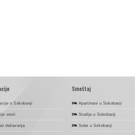
cije
Smeštaj
acije o Sokobanji
Apartmani u Sokobanji
ije vesti
Studija u Sokobanji
ar dešavanja
Sobe u Sokobanji