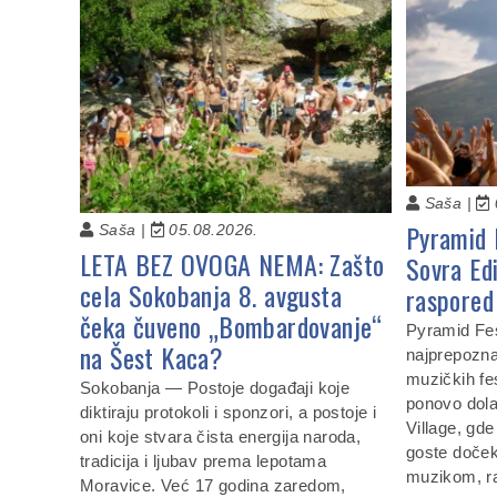
Saša |
Pyramid 
Saša |
05.08.2026.
LETA BEZ OVOGA NEMA: Zašto
Sovra Ed
cela Sokobanja 8. avgusta
raspored 
čeka čuveno „Bombardovanje“
Pyramid Fes
na Šest Kaca?
najprepoznat
muzičkih fe
Sokobanja — Postoje događaji koje
ponovo dola
diktiraju protokoli i sponzori, a postoje i
Village, gde
oni koje stvara čista energija naroda,
goste doček
tradicija i ljubav prema lepotama
muzikom, r
Moravice. Već 17 godina zaredom,