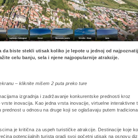
 da biste stekli utisak koliko je lepote u jednoj od najpoznatij
ažite celu banju, sela i njene najpopularnije atrakcije.
ekranu – kliknite mišem 2 puta preko ture
tinacijama izgradnja i zadržavanje konkurentske prednosti kroz
vrste inovacija. Kao jedna vrsta inovacije, virtuelne interaktivne 
 prednost u odnosu na druge koji se oglašavaju putem tradiciona
scima je kritična za uspeh turističke atrakcije. Destinacije koje ko
ćina potencijalnih turista gradi svoj početni utisak na osnovu di