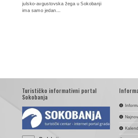
julsko-avgustovska žega u Sokobanji
ima samo jedan…
Turističko informativni portal
Informa
Sokobanja
Inform
Najnov
Kalend