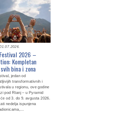
01.07.2026.
Festival 2026 –
ition: Kompletan
svih bina i zona
tival, jedan od
ljivijih transformativnih i
stivala u regionu, ove godine
zi pod Rtanj – u Pyramid
 će od 3. do 9. avgusta 2026.
ati nedelja ispunjena
adionicama,…