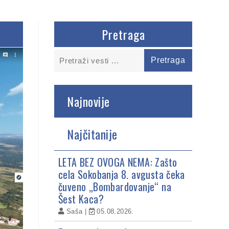
Pretraga
Najnovije
Najčitanije
LETA BEZ OVOGA NEMA: Zašto
cela Sokobanja 8. avgusta čeka
čuveno „Bombardovanje“ na
Šest Kaca?
Saša
05.08.2026.