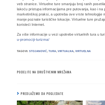
veb stranice. Virtuelne ture smanjuju broj ranih posetila
lakoću pristupa informacijama pre putovanja, kao i na
marketinškoj praksi, a upotreba ove vrste tehnologi
manje poznate turističke lokacije. Virtuelne ture pružaj
koristeći Internet.
Za više informacije u vezi upotrebe virtuelnih tura u tu
u-promociji-turizma/
TAGOVI:
STOJANOVIĆ
,
TURA
,
VIRTUALNA
,
VIRTUELNA
PODELITE NA DRUŠTVENIM MREŽAMA
PREDLAŽEMO DA POGLEDATE