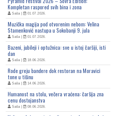
Pyramid Festival 2026 – Sovra Edition:
Kompletan raspored svih bina i zona
Saša
01.07.2026.
Muzička magija pod otvorenim nebom: Velina
Stamenković nastupa u Sokobanji 9. jula
Saša
01.07.2026.
Bazeni, jubileji i optužnica: sve u istoj čaršiji, isti
dan
Saša
18.06.2026.
Rode greju bandere dok restoran na Moravici
tone u tišinu
Saša
14.06.2026.
Humanost na stolu, večera vraćena: čaršija zna
cenu dostojanstva
Saša
08.06.2026.