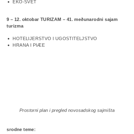
EKO-SVET
9 – 12. oktobar TURIZAM – 41. meðunarodni sajam
turizma
HOTELIJERSTVO I UGOSTITELJSTVO
HRANA I PIÆE
Prostorni plan i pregled novosadskog sajmišta
srodne teme: