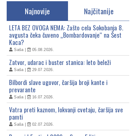
Najnovije
Najčitanije
LETA BEZ OVOGA NEMA: Zašto cela Sokobanja 8.
avgusta čeka čuveno „Bombardovanje“ na Šest
Kaca?
Saša
05.08.2026.
Zatvor, udarac i buster stanica: leto beleži
Saša
29.07.2026.
Bilbordi slave ugovor, čaršija broji kante i
prevarante
Saša
16.07.2026.
Vatra preti kaznom, lokvanji cvetaju, čaršija sve
pamti
Saša
02.07.2026.