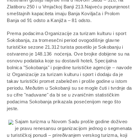
Zlatiboru 250 i u Vrnjačkoj Banji 213.Najveću popunjenost
smeštajnih kapaciteta imaju Banja Koviljača i Prolom
Banja od 91 odsto a Kanjiža – 81 odsto.
Prema podacima Organizacije za turizam kulturu i sport
Sokobanja, za tromesečni period ovogodišnje glavne
turističke sezone 21.312 turista posetilo je Sokobanju i
ostvareno je 148.136 noćenja. Ove brojke dobijene su na
osnovu podataka koje su dostavili hoteli, Specijalna
bolnica "Sokobanja" i pojedine turističke agencije – navode
iz Organizacije za turizam kulturu i sport i dodaju da je
takav turistički promet zabeležen i prošle godine u istom
periodu. Meðutim u Sokobanji su se mogle čuti i tvrdnje da
su cifre "naduvane" da bi se u zvaničnim statističkim
podacima Sokobanja prikazala posećenijom nego što
jeste.
Sajam turizma u Novom Sadu prošle godine doživeo
je pravu renesansu organizacijom jednog o segmenata
u turističkoj ponudi – prireðivanjem verskog turizma, koji