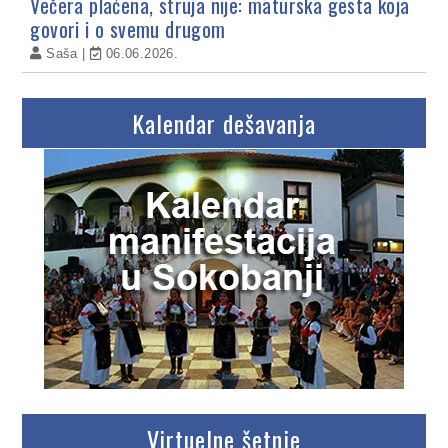
Večera plaćena, struja nije: maturska gesta koja
govori i o svemu drugom
Saša
06.06.2026.
Kalendar dešavanja
Virtuelne šetnje