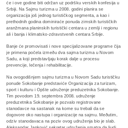
će i ove godine biti održan uz podršku verskih konfesija u
Srbiji. Na Sajmu turizma u 2008. godini planira se
organizacija još jednog turističkog segmenta, a kao i
prethodnih godina dominiraće ponuda zimskih turističkih
aranžmana planinskih turistički centara u zemlji i regionu
ali i banja i klimatsko-zdravstvenih centara Srbije.
Banje će promovisati i nove specijalizovane programe čija
je primena počela izmeðu dva sajma turizma u Novom
Sadu, a koji predstavljaju korak dalje u procesu
prevencije, lečenja i rehabilitacije.
Na ovogodišnjem sajmu turizma u Novom Sadu turističku
ponude Sokobanje predstaviće Organizacija za turizam,
sport i kulturu i Opšte udruženje preduzetnika Sokobanje.
Tim povodom 19. septembra 2008. udruženje
preduzetnika Sokobanje je pozvalo registrovane
stanodavce na sastanak na kome su trebali da se
dogovore oko nastupa i organizacije na sajmu. Meðutim,
odziv stanodavaca na poziv ovog udruženja bio je slab.
Aleksandar Janković sekretar udruženja smatra da ljudi