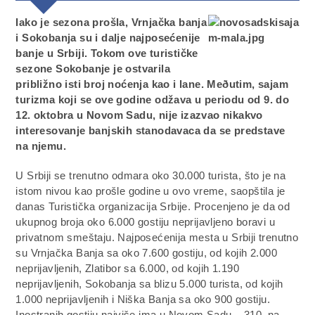
Iako je sezona prošla, Vrnjačka banja
i Sokobanja su i dalje najposećenije
banje u Srbiji. Tokom ove turističke
sezone Sokobanje je ostvarila
približno isti broj noćenja kao i lane. Meðutim, sajam
turizma koji se ove godine odžava u periodu od 9. do
12. oktobra u Novom Sadu, nije izazvao nikakvo
interesovanje banjskih stanodavaca da se predstave
na njemu.
U Srbiji se trenutno odmara oko 30.000 turista, što je na
istom nivou kao prošle godine u ovo vreme, saopštila je
danas Turistička organizacija Srbije. Procenjeno je da od
ukupnog broja oko 6.000 gostiju neprijavljeno boravi u
privatnom smeštaju. Najposećenija mesta u Srbiji trenutno
su Vrnjačka Banja sa oko 7.600 gostiju, od kojih 2.000
neprijavljenih, Zlatibor sa 6.000, od kojih 1.190
neprijavljenih, Sokobanja sa blizu 5.000 turista, od kojih
1.000 neprijavljenih i Niška Banja sa oko 900 gostiju.
Inostranih gostiju najviše ima u Novom Sadu – 310, na