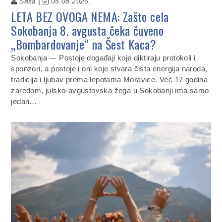
Saša |
05.08.2026.
LETA BEZ OVOGA NEMA: Zašto cela
Sokobanja 8. avgusta čeka čuveno
„Bombardovanje“ na Šest Kaca?
Sokobanja — Postoje događaji koje diktiraju protokoli i
sponzori, a postoje i oni koje stvara čista energija naroda,
tradicija i ljubav prema lepotama Moravice. Već 17 godina
zaredom, julsko-avgustovska žega u Sokobanji ima samo
jedan…