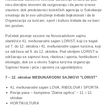
nisu dovoljno otvoreni da razgovaraju i da javno iznose
stavove, dok predstavnici turističkih agencija iz Sokobanje
smatraju da bi ovo udruženje trebalo bojkotovati i da bi
Organizacija za turizam, sport i kulturu trebala da se bavi
tim poslom.
Početak jesenje sezone na Novosadskom sajmu
obeležiće 41. meðunarodni sajam LORIST, koji će trajati
od 7. do 12. oktobra i 41. meðunarodni sajam turizma, koji
se održava od 9. do 12. oktobra. Pod okriljem LORIST-a
održavaju se sajmovi lova, ribolova i sporta, hortikulture i
ekologije, dok se u okviru Sajma turizma organizuju
Sajmovi hrane i pića i opreme za ugostiteljstvo.
7 – 12. oktobar MEÐUNARODNI SAJMOVI "LORIST"
41. meðunarodni sajam LOVA, RIBOLOVA I SPORTA
Revija pasa – šampiona "Zlatna ogrlica" – 11. i 12.
oktobar
HORTIKULTURA