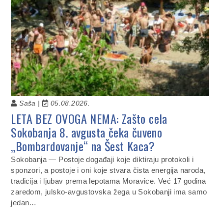
Saša |
05.08.2026.
LETA BEZ OVOGA NEMA: Zašto cela
Sokobanja 8. avgusta čeka čuveno
„Bombardovanje“ na Šest Kaca?
Sokobanja — Postoje događaji koje diktiraju protokoli i
sponzori, a postoje i oni koje stvara čista energija naroda,
tradicija i ljubav prema lepotama Moravice. Već 17 godina
zaredom, julsko-avgustovska žega u Sokobanji ima samo
jedan…