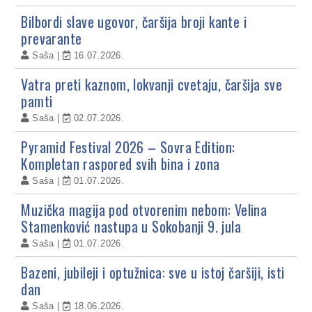
Bilbordi slave ugovor, čaršija broji kante i
prevarante
Saša
16.07.2026.
Vatra preti kaznom, lokvanji cvetaju, čaršija sve
pamti
Saša
02.07.2026.
Pyramid Festival 2026 – Sovra Edition:
Kompletan raspored svih bina i zona
Saša
01.07.2026.
Muzička magija pod otvorenim nebom: Velina
Stamenković nastupa u Sokobanji 9. jula
Saša
01.07.2026.
Bazeni, jubileji i optužnica: sve u istoj čaršiji, isti
dan
Saša
18.06.2026.