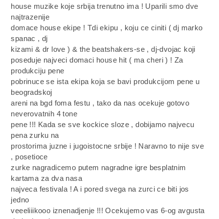
house muzike koje srbija trenutno ima ! Uparili smo dve
najtrazenije
domace house ekipe ! Tdi ekipu , koju ce ciniti ( dj marko
spanac , dj
kizami & dr love ) & the beatshakers-se , dj-dvojac koji
poseduje najveci domaci house hit ( ma cheri ) ! Za
produkciju pene
pobrinuce se ista ekipa koja se bavi produkcijom pene u
beogradskoj
areni na bgd foma festu , tako da nas ocekuje gotovo
neverovatnih 4 tone
pene !!! Kada se sve kockice sloze , dobijamo najvecu
pena zurku na
prostorima juzne i jugoistocne srbije ! Naravno to nije sve
, posetioce
zurke nagradicemo putem nagradne igre besplatnim
kartama za dva nasa
najveca festivala ! A i pored svega na zurci ce biti jos
jedno
veeeliiikooo iznenadjenje !!! Ocekujemo vas 6-og avgusta