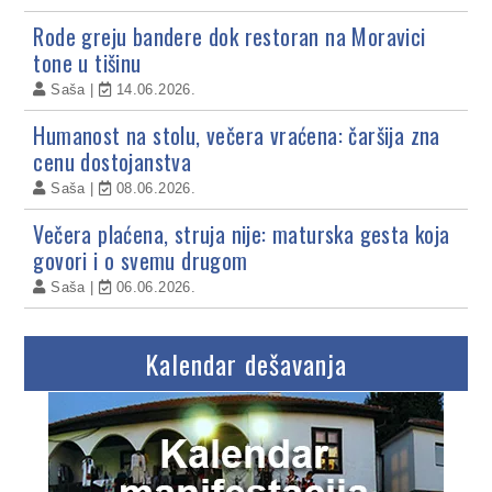
Rode greju bandere dok restoran na Moravici
tone u tišinu
Saša
14.06.2026.
Humanost na stolu, večera vraćena: čaršija zna
cenu dostojanstva
Saša
08.06.2026.
Večera plaćena, struja nije: maturska gesta koja
govori i o svemu drugom
Saša
06.06.2026.
Kalendar dešavanja