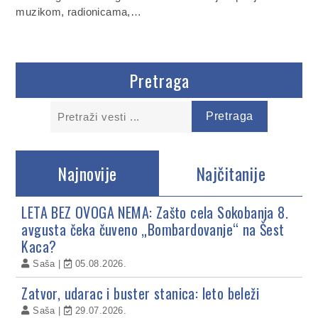
muzikom, radionicama,…
Pretraga
Najnovije
Najčitanije
LETA BEZ OVOGA NEMA: Zašto cela Sokobanja 8.
avgusta čeka čuveno „Bombardovanje“ na Šest
Kaca?
Saša
05.08.2026.
Zatvor, udarac i buster stanica: leto beleži
Saša
29.07.2026.