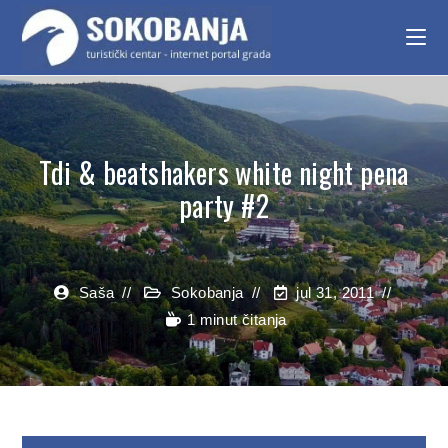
Tdi & beatshakers white night pena
party #2
Saša
Sokobanja
jul 31, 2011
1 minut čitanja