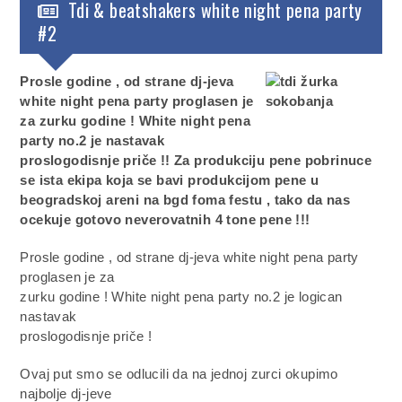
Tdi & beatshakers white night pena party
#2
Prosle godine , od strane dj-jeva
white night pena party proglasen je
za zurku godine ! White night pena
party no.2 je nastavak
proslogodisnje priče !! Za produkciju pene pobrinuce
se ista ekipa koja se bavi produkcijom pene u
beogradskoj areni na bgd foma festu , tako da nas
ocekuje gotovo neverovatnih 4 tone pene !!!
Prosle godine , od strane dj-jeva white night pena party
proglasen je za
zurku godine ! White night pena party no.2 je logican
nastavak
proslogodisnje priče !
Ovaj put smo se odlucili da na jednoj zurci okupimo
najbolje dj-jeve