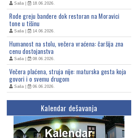
Saša
18.06.2026.
Rode greju bandere dok restoran na Moravici
tone u tišinu
Saša
14.06.2026.
Humanost na stolu, večera vraćena: čaršija zna
cenu dostojanstva
Saša
08.06.2026.
Večera plaćena, struja nije: maturska gesta koja
govori i o svemu drugom
Saša
06.06.2026.
Kalendar dešavanja