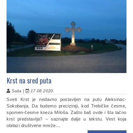
Krst na sred puta
Saša |
17.08.2020.
Sveti Krst je nedavno postavljen na putu Aleksinac-
Sokobanja. Da budemo preciziniji, kod Trebičke česme,
spomen-česme kneza Miloša. Zašto baš ovde i šta tačno
krst predstavlja? – saznajte dalje u tekstu. Vest koja
obilazi društvene mreže…