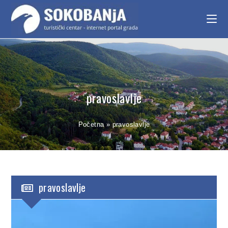
pravoslavlje
Početna
»
pravoslavlje
pravoslavlje