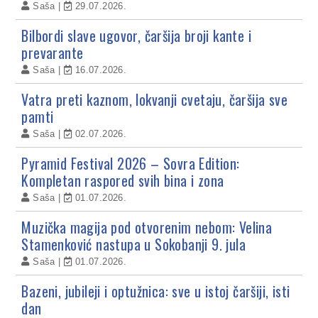
Saša
29.07.2026.
Bilbordi slave ugovor, čaršija broji kante i
prevarante
Saša
16.07.2026.
Vatra preti kaznom, lokvanji cvetaju, čaršija sve
pamti
Saša
02.07.2026.
Pyramid Festival 2026 – Sovra Edition:
Kompletan raspored svih bina i zona
Saša
01.07.2026.
Muzička magija pod otvorenim nebom: Velina
Stamenković nastupa u Sokobanji 9. jula
Saša
01.07.2026.
Bazeni, jubileji i optužnica: sve u istoj čaršiji, isti
dan