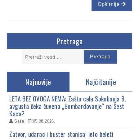
Opširnije
Pretraga
Najnovije
Najčitanije
LETA BEZ OVOGA NEMA: Zašto cela Sokobanja 8.
avgusta čeka čuveno „Bombardovanje“ na Šest
Kaca?
Saša
05.08.2026.
Zatvor, udarac i buster stanica: leto beleži