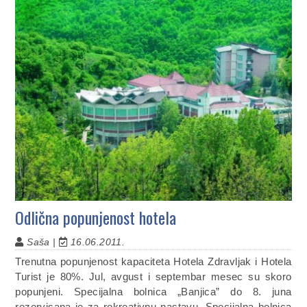
Odlična popunjenost hotela
Saša |
16.06.2011.
Trenutna popunjenost kapaciteta Hotela Zdravljak i Hotela
Turist je 80%. Jul, avgust i septembar mesec su skoro
popunjeni. Specijalna bolnica „Banjica” do 8. juna
rezervisana je za rekreativnu nastavu. Specijalna bolnica