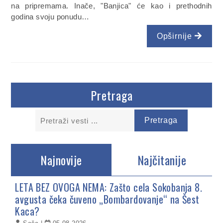
na pripremama. Inače, "Banjica" će kao i prethodnih
godina svoju ponudu…
Opširnije
Pretraga
Najnovije
Najčitanije
LETA BEZ OVOGA NEMA: Zašto cela Sokobanja 8.
avgusta čeka čuveno „Bombardovanje“ na Šest
Kaca?