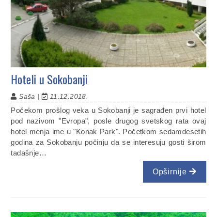
Hoteli u Sokobanji
Saša |
11.12.2018.
Počekom prošlog veka u Sokobanji je sagrađen prvi hotel
pod nazivom "Evropa", posle drugog svetskog rata ovaj
hotel menja ime u "Konak Park". Početkom sedamdesetih
godina za Sokobanju počinju da se interesuju gosti širom
tadašnje…
Opširnije