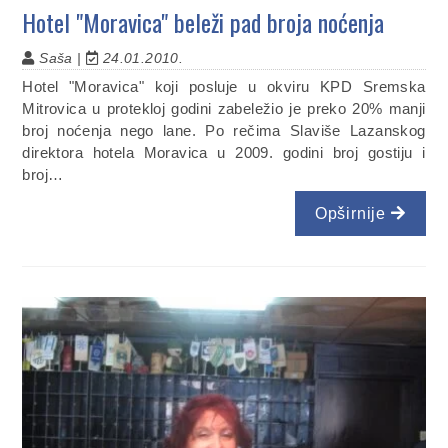
Hotel "Moravica" beleži pad broja noćenja
Saša |
24.01.2010.
Hotel "Moravica" koji posluje u okviru KPD Sremska
Mitrovica u protekloj godini zabeležio je preko 20% manji
broj noćenja nego lane. Po rečima Slaviše Lazanskog
direktora hotela Moravica u 2009. godini broj gostiju i
broj…
Opširnije