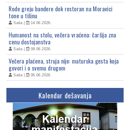
Rode greju bandere dok restoran na Moravici
tone u tišinu
Saša
14.06.2026.
Humanost na stolu, večera vraćena: čaršija zna
cenu dostojanstva
Saša
08.06.2026.
Večera plaćena, struja nije: maturska gesta koja
govori i o svemu drugom
Saša
06.06.2026.
Kalendar dešavanja