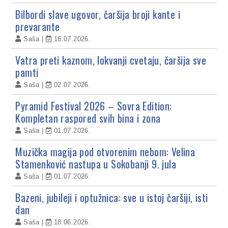
Bilbordi slave ugovor, čaršija broji kante i
prevarante
Saša
16.07.2026.
Vatra preti kaznom, lokvanji cvetaju, čaršija sve
pamti
Saša
02.07.2026.
Pyramid Festival 2026 – Sovra Edition:
Kompletan raspored svih bina i zona
Saša
01.07.2026.
Muzička magija pod otvorenim nebom: Velina
Stamenković nastupa u Sokobanji 9. jula
Saša
01.07.2026.
Bazeni, jubileji i optužnica: sve u istoj čaršiji, isti
dan
Saša
18.06.2026.