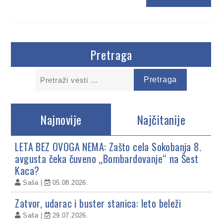
Pretraga
Najnovije
Najčitanije
LETA BEZ OVOGA NEMA: Zašto cela Sokobanja 8.
avgusta čeka čuveno „Bombardovanje“ na Šest
Kaca?
Saša
05.08.2026.
Zatvor, udarac i buster stanica: leto beleži
Saša
29.07.2026.