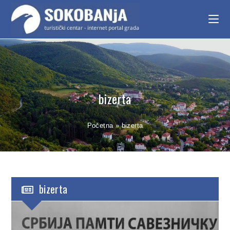
bizerta
Početna
»
bizerta
bizerta