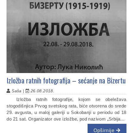
Izložba ratnih fotografija – sećanje na Bizertu
Saša |
26.08.2018.
Izložba ratnih fotografije, kojom se obeležava
stogodišnjica Prvog svetskog rata, biće otvorena do srede
29. avgusta, u maloj galeriji u Sokobanji u periodu od 18
do 21 sat. Organizator ove izložbe, pod nazivom „Srbija…
Opširnije