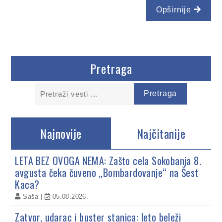
Opširnije
Pretraga
Najnovije
Najčitanije
LETA BEZ OVOGA NEMA: Zašto cela Sokobanja 8.
avgusta čeka čuveno „Bombardovanje“ na Šest
Kaca?
Saša
05.08.2026.
Zatvor, udarac i buster stanica: leto beleži