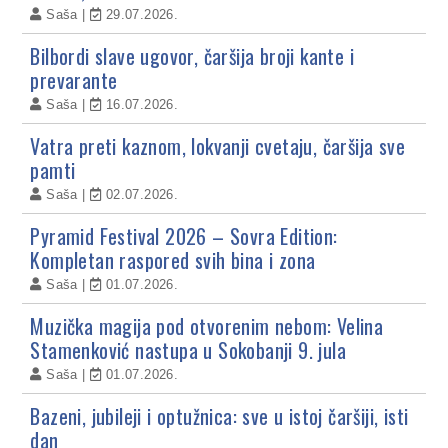
Saša
29.07.2026.
Bilbordi slave ugovor, čaršija broji kante i
prevarante
Saša
16.07.2026.
Vatra preti kaznom, lokvanji cvetaju, čaršija sve
pamti
Saša
02.07.2026.
Pyramid Festival 2026 – Sovra Edition:
Kompletan raspored svih bina i zona
Saša
01.07.2026.
Muzička magija pod otvorenim nebom: Velina
Stamenković nastupa u Sokobanji 9. jula
Saša
01.07.2026.
Bazeni, jubileji i optužnica: sve u istoj čaršiji, isti
dan