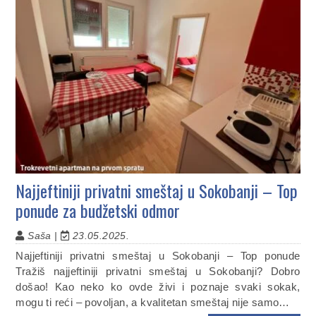
Najjeftiniji privatni smeštaj u Sokobanji – Top
ponude za budžetski odmor
Saša |
23.05.2025.
Najjeftiniji privatni smeštaj u Sokobanji – Top ponude
Tražiš najjeftiniji privatni smeštaj u Sokobanji? Dobro
došao! Kao neko ko ovde živi i poznaje svaki sokak,
mogu ti reći – povoljan, a kvalitetan smeštaj nije samo…