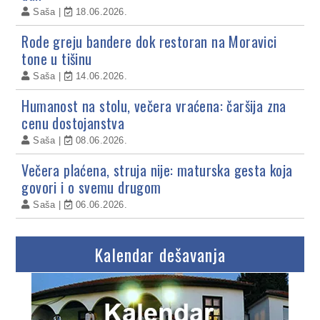
Saša
18.06.2026.
Rode greju bandere dok restoran na Moravici
tone u tišinu
Saša
14.06.2026.
Humanost na stolu, večera vraćena: čaršija zna
cenu dostojanstva
Saša
08.06.2026.
Večera plaćena, struja nije: maturska gesta koja
govori i o svemu drugom
Saša
06.06.2026.
Kalendar dešavanja