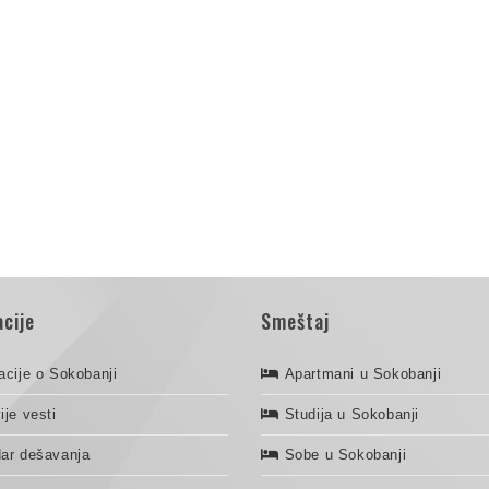
cije
Smeštaj
acije o Sokobanji
Apartmani u Sokobanji
ije vesti
Studija u Sokobanji
ar dešavanja
Sobe u Sokobanji