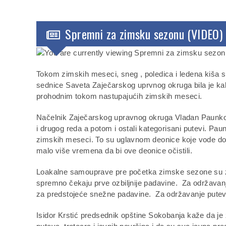
Spremni za zimsku sezonu (VIDEO)
Tokom zimskih meseci, sneg , poledica i ledena kiša
sednice Saveta Zaječarskog uprvnog okruga bila je ka
prohodnim tokom nastupajućih zimskih meseci.
Načelnik Zaječarskog upravnog okruga Vladan Paunković
i drugog reda a potom i ostali kategorisani putevi. Pa
zimskih meseci. To su uglavnom deonice koje vode do ud
malo više vremena da bi ove deonice očistili.
Loakalne samouprave pre početka zimske sezone su za
spremno čekaju prve ozbiljnije padavine. Za održavanj
za predstojeće snežne padavine. Za održavanje puteva
Isidor Krstić predsednik opštine Sokobanja kaže da j