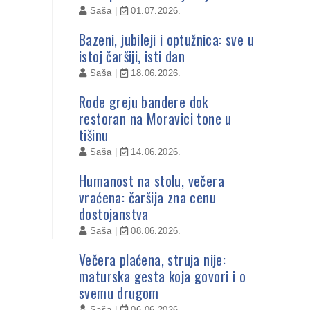
Saša
01.07.2026.
Bazeni, jubileji i optužnica: sve u
istoj čaršiji, isti dan
Saša
18.06.2026.
Rode greju bandere dok
restoran na Moravici tone u
tišinu
Saša
14.06.2026.
Humanost na stolu, večera
vraćena: čaršija zna cenu
dostojanstva
Saša
08.06.2026.
Večera plaćena, struja nije:
maturska gesta koja govori i o
svemu drugom
Saša
06.06.2026.