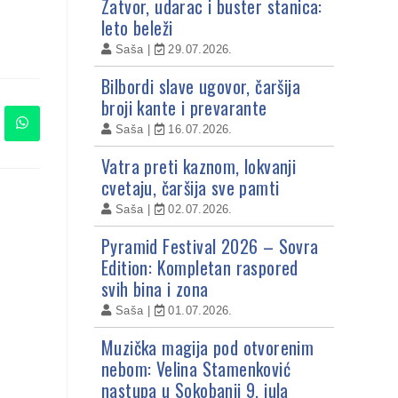
Zatvor, udarac i buster stanica:
leto beleži
Saša
29.07.2026.
Bilbordi slave ugovor, čaršija
broji kante i prevarante
Saša
16.07.2026.
Vatra preti kaznom, lokvanji
cvetaju, čaršija sve pamti
Saša
02.07.2026.
Pyramid Festival 2026 – Sovra
Edition: Kompletan raspored
svih bina i zona
Saša
01.07.2026.
Muzička magija pod otvorenim
nebom: Velina Stamenković
nastupa u Sokobanji 9. jula