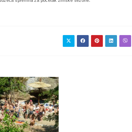
 preduzeća spremna za početak zimske sezone.