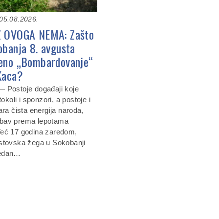
05.08.2026.
Z OVOGA NEMA: Zašto
obanja 8. avgusta
eno „Bombardovanje“
Kaca?
 Postoje događaji koje
tokoli i sponzori, a postoje i
ara čista energija naroda,
ljubav prema lepotama
Već 17 godina zaredom,
stovska žega u Sokobanji
jedan…