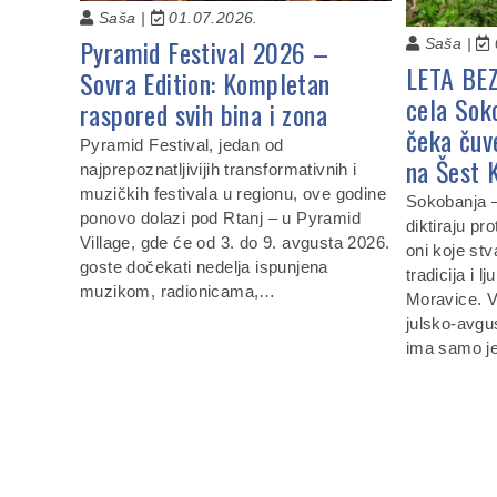
Saša |
01.07.2026.
Pyramid Festival 2026 –
Saša |
LETA BE
Sovra Edition: Kompletan
cela Sok
raspored svih bina i zona
čeka čuv
Pyramid Festival, jedan od
na Šest 
najprepoznatljivijih transformativnih i
muzičkih festivala u regionu, ove godine
Sokobanja —
ponovo dolazi pod Rtanj – u Pyramid
diktiraju pro
Village, gde će od 3. do 9. avgusta 2026.
oni koje stv
goste dočekati nedelja ispunjena
tradicija i 
muzikom, radionicama,…
Moravice. 
julsko-avgu
ima samo 