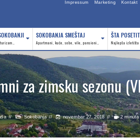
Impressum
Marketing
Kontakt
SOKOBANJI
SOKOBANJA SMEŠTAJ
ŠTA POSETIT
, turizam…
Apartmani, kuće, sobe, vile, pansioni…
Najlepša izletišta
mni za zimsku sezonu (V
aša
Sokobanja
novembar 27, 2018
2 minuta 