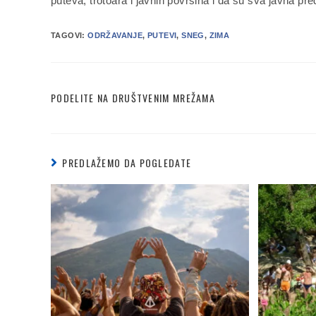
puteva, trotoara i javnih površina i da su sva javna
TAGOVI:
ODRŽAVANJE
,
PUTEVI
,
SNEG
,
ZIMA
PODELITE NA DRUŠTVENIM MREŽAMA
PREDLAŽEMO DA POGLEDATE