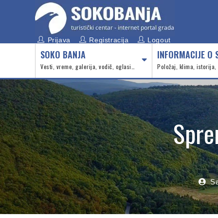
Prijava
Registracija
Logout
SOKO BANJA
INFORMACIJE O 
Vesti, vreme, galerija, vodič, oglasi…
Položaj, klima, istorija
Spre
S