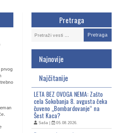
Pretraga
a
Najnovije
 prvog
Najčitanije
m
otrebno
LETA BEZ OVOGA NEMA: Zašto
cela Sokobanja 8. avgusta čeka
i
čuveno „Bombardovanje“ na
preman
Šest Kaca?
će.
Saša
05.08.2026.
e