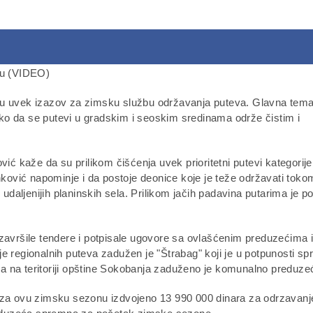
 su uvek izazov za zimsku službu održavanja puteva. Glavna tem
ko da se putevi u gradskim i seoskim sredinama održe čistim i
 kaže da su prilikom čišćenja uvek prioritetni putevi kategorije
unković napominje i da postoje deonice koje je teže održavati toko
aljenijih planinskih sela. Prilikom jačih padavina putarima je p
vršile tendere i potpisale ugovore sa ovlašćenim preduzećima 
e regionalnih puteva zadužen je "Štrabag" koji je u potpunosti s
 na teritoriji opštine Sokobanja zaduženo je komunalno preduze
e za ovu zimsku sezonu izdvojeno 13 990 000 dinara za odrzavanj