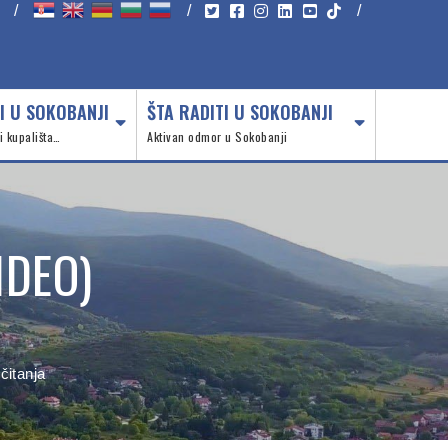
/
/
/
I U SOKOBANJI
ŠTA RADITI U SOKOBANJI
 i kupališta…
Aktivan odmor u Sokobanji
IDEO)
čitanja