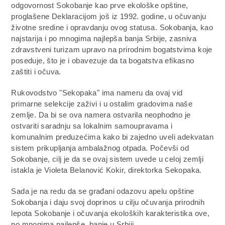
odgovornost Sokobanje kao prve ekološke opštine,
proglašene Deklaracijom još iz 1992. godine, u očuvanju
životne sredine i opravdanju ovog statusa. Sokobanja, kao
najstarija i po mnogima najlepša banja Srbije, zasniva
zdravstveni turizam upravo na prirodnim bogatstvima koje
poseduje, što je i obavezuje da ta bogatstva efikasno
zaštiti i očuva.
Rukovodstvo "Sekopaka" ima nameru da ovaj vid
primarne selekcije zaživi i u ostalim gradovima naše
zemlje. Da bi se ova namera ostvarila neophodno je
ostvariti saradnju sa lokalnim samoupravama i
komunalnim preduzećima kako bi zajedno uveli adekvatan
sistem prikupljanja ambalažnog otpada. Počevši od
Sokobanje, cilj je da se ovaj sistem uvede u celoj zemlji
istakla je Violeta Belanović Kokir, direktorka Sekopaka.
Sada je na redu da se građani odazovu apelu opštine
Sokobanja i daju svoj doprinos u cilju očuvanja prirodnih
lepota Sokobanje i očuvanja ekoloških karakteristika ove,
po mnogima najlepše, banje u Srbiji.