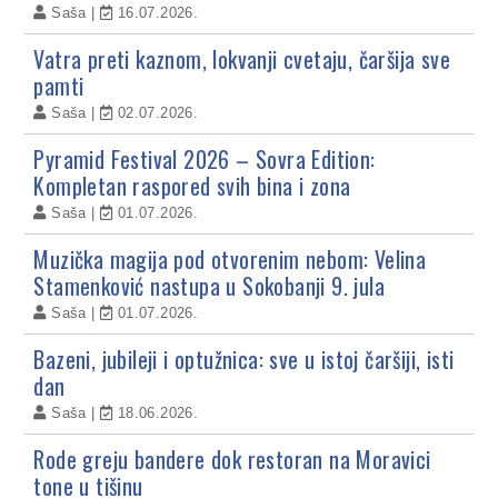
Saša
16.07.2026.
Vatra preti kaznom, lokvanji cvetaju, čaršija sve
pamti
Saša
02.07.2026.
Pyramid Festival 2026 – Sovra Edition:
Kompletan raspored svih bina i zona
Saša
01.07.2026.
Muzička magija pod otvorenim nebom: Velina
Stamenković nastupa u Sokobanji 9. jula
Saša
01.07.2026.
Bazeni, jubileji i optužnica: sve u istoj čaršiji, isti
dan
Saša
18.06.2026.
Rode greju bandere dok restoran na Moravici
tone u tišinu