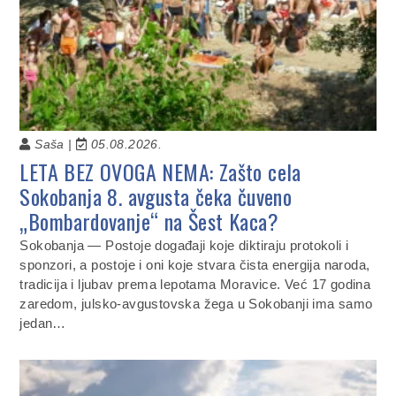
Saša |
05.08.2026.
LETA BEZ OVOGA NEMA: Zašto cela
Sokobanja 8. avgusta čeka čuveno
„Bombardovanje“ na Šest Kaca?
Sokobanja — Postoje događaji koje diktiraju protokoli i
sponzori, a postoje i oni koje stvara čista energija naroda,
tradicija i ljubav prema lepotama Moravice. Već 17 godina
zaredom, julsko-avgustovska žega u Sokobanji ima samo
jedan…