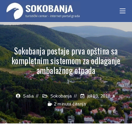
Sokobanja postaje prva opština sa
kompletnim sistemom za odlaganje
ambalažnog otpada
Saša
Sokobanja
jul 13, 2018
2 minuta čitanja