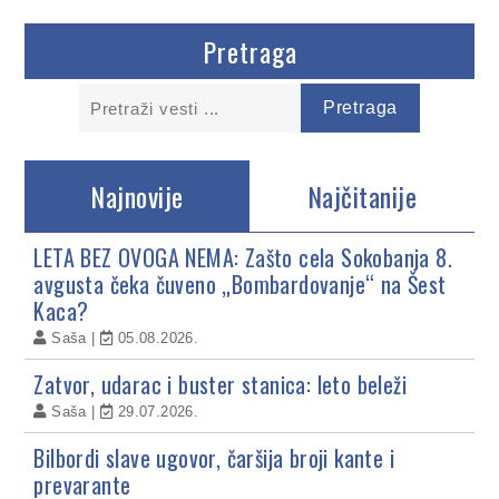
Pretraga
Najnovije
Najčitanije
LETA BEZ OVOGA NEMA: Zašto cela Sokobanja 8.
avgusta čeka čuveno „Bombardovanje“ na Šest
Kaca?
Saša
05.08.2026.
Zatvor, udarac i buster stanica: leto beleži
Saša
29.07.2026.
Bilbordi slave ugovor, čaršija broji kante i
prevarante