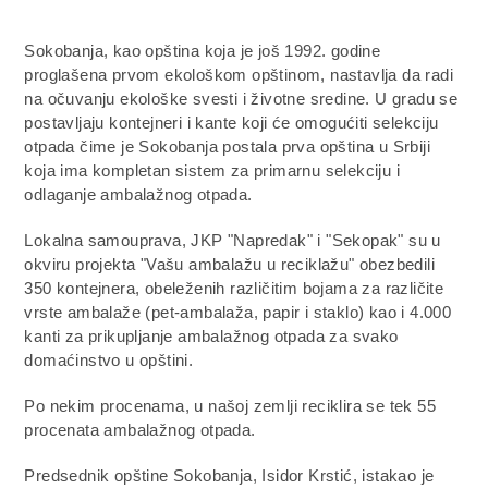
Sokobanja, kao opština koja je još 1992. godine
proglašena prvom ekološkom opštinom, nastavlja da radi
na očuvanju ekološke svesti i životne sredine. U gradu se
postavljaju kontejneri i kante koji će omogućiti selekciju
otpada čime je Sokobanja postala prva opština u Srbiji
koja ima kompletan sistem za primarnu selekciju i
odlaganje ambalažnog otpada.
Lokalna samouprava, JKP "Napredak" i "Sekopak" su u
okviru projekta "Vašu ambalažu u reciklažu" obezbedili
350 kontejnera, obeleženih različitim bojama za različite
vrste ambalaže (pet-ambalaža, papir i staklo) kao i 4.000
kanti za prikupljanje ambalažnog otpada za svako
domaćinstvo u opštini.
Po nekim procenama, u našoj zemlji reciklira se tek 55
procenata ambalažnog otpada.
Predsednik opštine Sokobanja, Isidor Krstić, istakao je