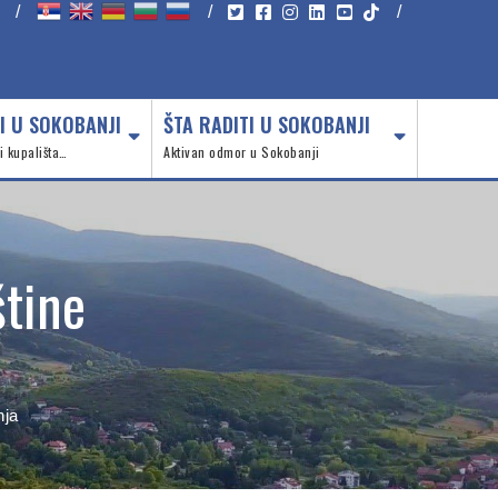
/
/
/
I U SOKOBANJI
ŠTA RADITI U SOKOBANJI
 i kupališta…
Aktivan odmor u Sokobanji
tine
nja