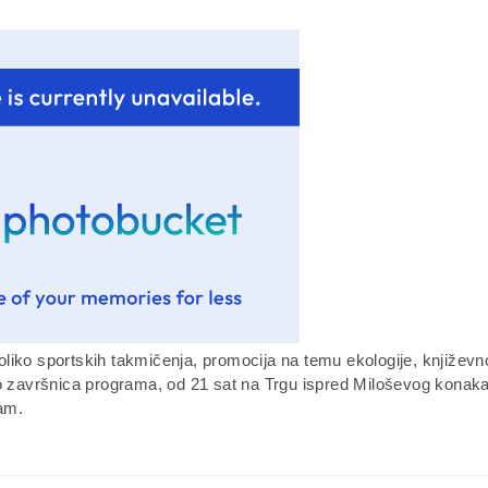
liko sportskih takmičenja, promocija na temu ekologije, književ
ao završnica programa, od 21 sat na Trgu ispred Miloševog konaka
am.