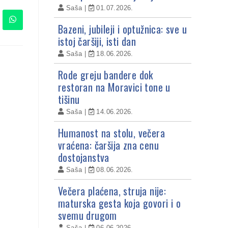
Saša
01.07.2026.
Bazeni, jubileji i optužnica: sve u
istoj čaršiji, isti dan
Saša
18.06.2026.
Rode greju bandere dok
restoran na Moravici tone u
tišinu
Saša
14.06.2026.
Humanost na stolu, večera
vraćena: čaršija zna cenu
dostojanstva
Saša
08.06.2026.
Večera plaćena, struja nije:
maturska gesta koja govori i o
svemu drugom
Saša
06.06.2026.