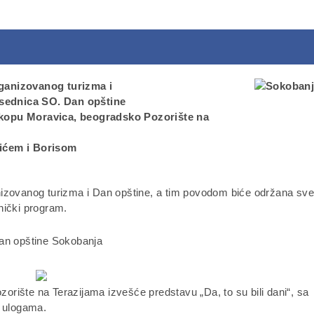
rganizovanog turizma i
sednica SO. Dan opštine
skopu Moravica, beogradsko Pozorište na
lićem i Borisom
nizovanog turizma i Dan opštine, a tim povodom biće održana sv
nički program.
rište na Terazijama izvešće predstavu „Da, to su bili dani“, sa
 ulogama.