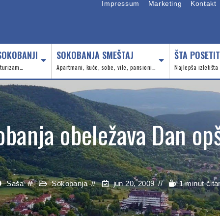
Impressum
Marketing
Kontakt
SOKOBANJI
SOKOBANJA SMEŠTAJ
ŠTA POSETIT
, turizam…
Apartmani, kuće, sobe, vile, pansioni…
Najlepša izletišta
obanja obeležava Dan opš
Saša
Sokobanja
jun 20, 2009
1 minut čita