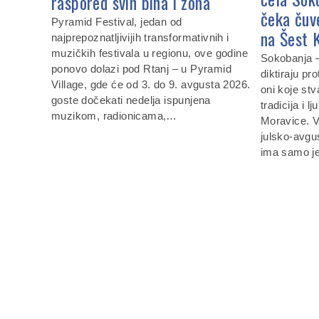
raspored svih bina i zona
čeka čuv
Pyramid Festival, jedan od
na Šest 
najprepoznatljivijih transformativnih i
muzičkih festivala u regionu, ove godine
Sokobanja —
ponovo dolazi pod Rtanj – u Pyramid
diktiraju pro
Village, gde će od 3. do 9. avgusta 2026.
oni koje stv
goste dočekati nedelja ispunjena
tradicija i 
muzikom, radionicama,…
Moravice. 
julsko-avgu
ima samo 