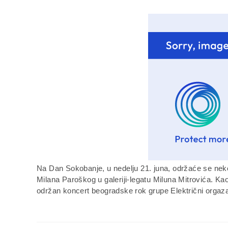
Na Dan Sokobanje, u nedelju 21. juna, održaće se neko
Milana Paroškog u galeriji-legatu Miluna Mitrovića. K
održan koncert beogradske rok grupe Električni orgaz