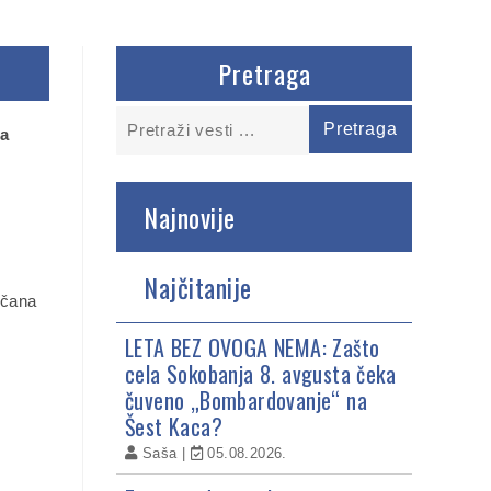
Pretraga
Najnovije
Najčitanije
ečana
LETA BEZ OVOGA NEMA: Zašto
cela Sokobanja 8. avgusta čeka
čuveno „Bombardovanje“ na
Šest Kaca?
Saša
05.08.2026.