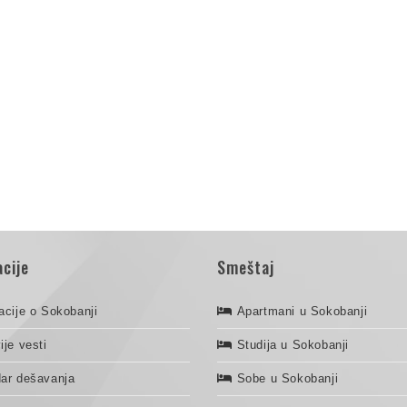
cije
Smeštaj
acije o Sokobanji
Apartmani u Sokobanji
ije vesti
Studija u Sokobanji
ar dešavanja
Sobe u Sokobanji