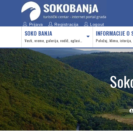
Prijava
Registracija
Logout
SOKO BANJA
INFORMACIJE O 
Vesti, vreme, galerija, vodič, oglasi…
Položaj, klima, istorija
Sok