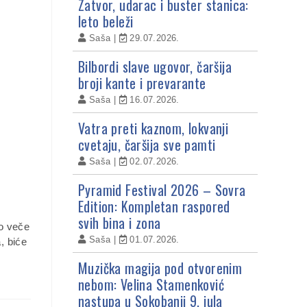
Zatvor, udarac i buster stanica:
leto beleži
Saša
29.07.2026.
Bilbordi slave ugovor, čaršija
broji kante i prevarante
Saša
16.07.2026.
Vatra preti kaznom, lokvanji
cvetaju, čaršija sve pamti
Saša
02.07.2026.
Pyramid Festival 2026 – Sovra
Edition: Kompletan raspored
svih bina i zona
no veče
Saša
01.07.2026.
, biće
Muzička magija pod otvorenim
nebom: Velina Stamenković
nastupa u Sokobanji 9. jula