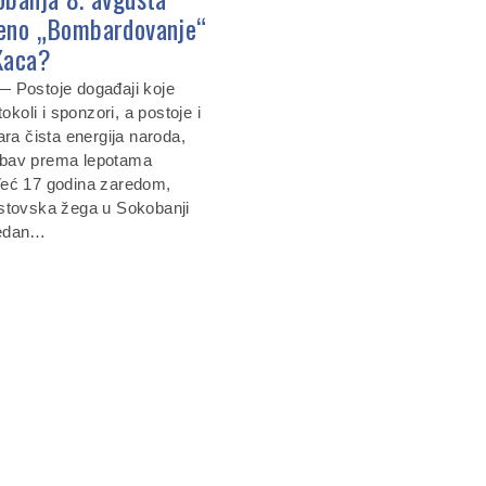
eno „Bombardovanje“
Kaca?
 Postoje događaji koje
tokoli i sponzori, a postoje i
ara čista energija naroda,
ljubav prema lepotama
Već 17 godina zaredom,
stovska žega u Sokobanji
jedan…