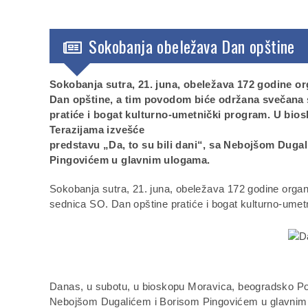
Sokobanja obeležava Dan opštine
Sokobanja sutra, 21. juna, obeležava 172 godine o
Dan opštine, a tim povodom biće održana svečana 
pratiće i bogat kulturno-umetnički program. U bio
Terazijama izvešće
predstavu „Da, to su bili dani“, sa Nebojšom Duga
Pingovićem u glavnim ulogama.
Sokobanja sutra, 21. juna, obeležava 172 godine orga
sednica SO. Dan opštine pratiće i bogat kulturno-umet
Danas, u subotu, u bioskopu Moravica, beogradsko Pozo
Nebojšom Dugalićem i Borisom Pingovićem u glavnim