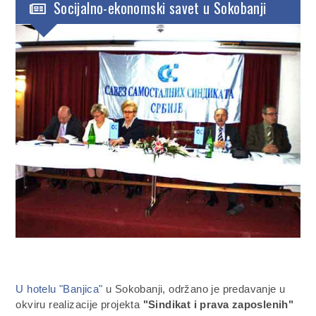
Socijalno-ekonomski savet u Sokobanji
U hotelu "Banjica"
u Sokobanji, održano je predavanje u
okviru realizacije projekta
"Sindikat i prava zaposlenih"