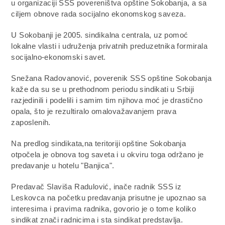
u organizaciji SSS povereništva opštine Sokobanja, a sa
ciljem obnove rada socijalno ekonomskog saveza.
U Sokobanji je 2005. sindikalna centrala, uz pomoć
lokalne vlasti i udruženja privatnih preduzetnika formirala
socijalno-ekonomski savet.
Snežana Radovanović, poverenik SSS opštine Sokobanja
kaže da su se u prethodnom periodu sindikati u Srbiji
razjedinili i podelili i samim tim njihova moć je drastično
opala, što je rezultiralo omalovažavanjem prava
zaposlenih.
Na predlog sindikata,na teritoriji opštine Sokobanja
otpočela je obnova tog saveta i u okviru toga održano je
predavanje u hotelu "Banjica".
Predavač Slaviša Radulović, inače radnik SSS iz
Leskovca na početku predavanja prisutne je upoznao sa
interesima i pravima radnika, govorio je o tome koliko
sindikat znači radnicima i sta sindikat predstavlja.