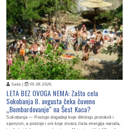
Saša |
05.08.2026.
LETA BEZ OVOGA NEMA: Zašto cela
Sokobanja 8. avgusta čeka čuveno
„Bombardovanje“ na Šest Kaca?
Sokobanja — Postoje događaji koje diktiraju protokoli i
sponzori, a postoje i oni koje stvara čista energija naroda,