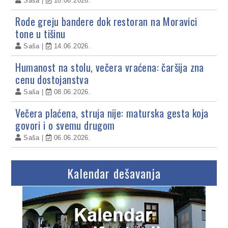
Saša
18.06.2026.
Rode greju bandere dok restoran na Moravici
tone u tišinu
Saša
14.06.2026.
Humanost na stolu, večera vraćena: čaršija zna
cenu dostojanstva
Saša
08.06.2026.
Večera plaćena, struja nije: maturska gesta koja
govori i o svemu drugom
Saša
06.06.2026.
Kalendar dešavanja