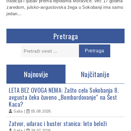
tradicija i ljubav prema lepotama Moravice. Već 17 godina
zaredom, julsko-avgustovska žega u Sokobanji ima samo
jedan…
Pretraga
Najnovije
Najčitanije
LETA BEZ OVOGA NEMA: Zašto cela Sokobanja 8.
avgusta čeka čuveno „Bombardovanje“ na Šest
Kaca?
Saša
05.08.2026.
Zatvor, udarac i buster stanica: leto beleži
Saša
29.07.2026.