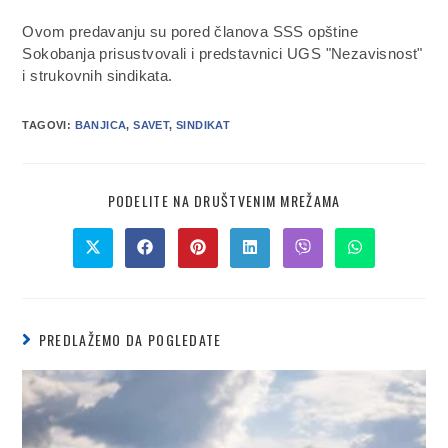
Ovom predavanju su pored članova SSS opštine
Sokobanja prisustvovali i predstavnici UGS "Nezavisnost"
i strukovnih sindikata.
TAGOVI:
BANJICA
,
SAVET
,
SINDIKAT
PODELITE NA DRUŠTVENIM MREŽAMA
PREDLAŽEMO DA POGLEDATE