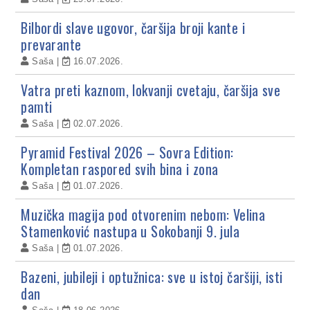
Bilbordi slave ugovor, čaršija broji kante i
prevarante
Saša
16.07.2026.
Vatra preti kaznom, lokvanji cvetaju, čaršija sve
pamti
Saša
02.07.2026.
Pyramid Festival 2026 – Sovra Edition:
Kompletan raspored svih bina i zona
Saša
01.07.2026.
Muzička magija pod otvorenim nebom: Velina
Stamenković nastupa u Sokobanji 9. jula
Saša
01.07.2026.
Bazeni, jubileji i optužnica: sve u istoj čaršiji, isti
dan