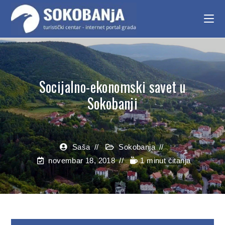
Socijalno-ekonomski savet u
Sokobanji
Saša
Sokobanja
novembar 18, 2018
1 minut čitanja