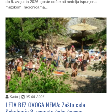
do 9. avgusta 2026. goste dočekati nedelja ispunjena
muzikom, radionicama,…
Saša |
05.08.2026.
LETA BEZ OVOGA NEMA: Zašto cela
Sokobanja 8. avgusta čeka čuveno