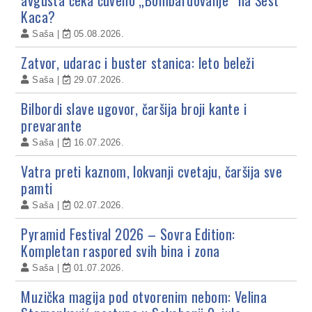
Kaca?
Saša
05.08.2026.
Zatvor, udarac i buster stanica: leto beleži
Saša
29.07.2026.
Bilbordi slave ugovor, čaršija broji kante i
prevarante
Saša
16.07.2026.
Vatra preti kaznom, lokvanji cvetaju, čaršija sve
pamti
Saša
02.07.2026.
Pyramid Festival 2026 – Sovra Edition:
Kompletan raspored svih bina i zona
Saša
01.07.2026.
Muzička magija pod otvorenim nebom: Velina