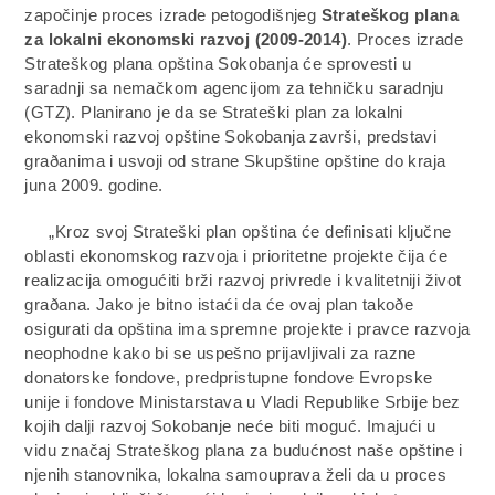
započinje proces izrade petogodišnjeg
Strateškog plana
za lokalni ekonomski razvoj (2009-2014)
. Proces izrade
Strateškog plana opština Sokobanja će sprovesti u
saradnji sa nemačkom agencijom za tehničku saradnju
(GTZ). Planirano je da se Strateški plan za lokalni
ekonomski razvoj opštine Sokobanja završi, predstavi
graðanima i usvoji od strane Skupštine opštine do kraja
juna 2009. godine.
„Kroz svoj Strateški plan opština će definisati ključne
oblasti ekonomskog razvoja i prioritetne projekte čija će
realizacija omogućiti brži razvoj privrede i kvalitetniji život
graðana. Jako je bitno istaći da će ovaj plan takoðe
osigurati da opština ima spremne projekte i pravce razvoja
neophodne kako bi se uspešno prijavljivali za razne
donatorske fondove, predpristupne fondove Evropske
unije i fondove Ministarstava u Vladi Republike Srbije bez
kojih dalji razvoj Sokobanje neće biti moguć. Imajući u
vidu značaj Strateškog plana za budućnost naše opštine i
njenih stanovnika, lokalna samouprava želi da u proces