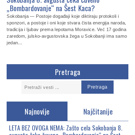
„Bombardovanje“ na Šest Kaca?
Sokobanja — Postoje događaji koje diktiraju protokoli i
sponzori, a postoje i oni koje stvara čista energija naroda,
tradicija i ljubav prema lepotama Moravice. Već 17 godina
zaredom, julsko-avgustovska žega u Sokobanji ima samo
jedan…
Pretraga
Najnovije
Najčitanije
LETA BEZ OVOGA NEMA: Zašto cela Sokobanja 8.
avgusta čeka čuveno „Bombardovanje“ na Šest