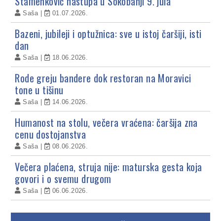
Stamenković nastupa u Sokobanji 9. jula
Saša
01.07.2026.
Bazeni, jubileji i optužnica: sve u istoj čaršiji, isti
dan
Saša
18.06.2026.
Rode greju bandere dok restoran na Moravici
tone u tišinu
Saša
14.06.2026.
Humanost na stolu, večera vraćena: čaršija zna
cenu dostojanstva
Saša
08.06.2026.
Večera plaćena, struja nije: maturska gesta koja
govori i o svemu drugom
Saša
06.06.2026.