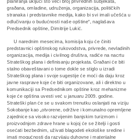
planiranja uključi što veći broj privrednih subjekata,
graðana, omladine, udruženja, organizacija, političkih
stranaka i predstavnike medija, kako bi svi imali učešća u
odlučivanju o budućnosti naše opštine“, naglašava
Predsednik opštine, Dimitrije Lukić.
U narednim mesecima, komisija koju će činiti
predstavnici opštinskog rukovodstva, privrede, nevladinih
organizacija, medija i civilnog društva, radiće na nacrtu
Strateškog plana i definisanju projekata. Graðani će biti
stalno obaveštavani o tome dokle se stiglo u izradi
Strateškog plana i svoje sugestije će moći da daju kroz
javne rasprave koje će biti organizovane, ali i direktno u
komunikaciji sa Predsednikom opštine kroz mehanizme
koje će opština uvesti već u januaru 2009. godine.
Strateški plan će se u svakom trenutku oslanjati na viziju
Sokobanje kao „otvorene, održive i komunalno opremljene
zajednice sa visoko razvijenim banjskim turizmom i
proizvodnjom zdrave hrane u kojoj će se žitelji i gosti
osećati bezbednim, uživati blagodeti ekološke sredine i
imati mogućnosti da razvijaju duhovne i materijalne