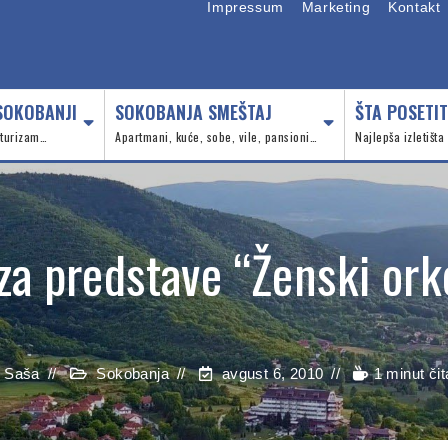
Impressum
Marketing
Kontakt
SOKOBANJI
SOKOBANJA SMEŠTAJ
ŠTA POSETIT
, turizam…
Apartmani, kuće, sobe, vile, pansioni…
Najlepša izletišta
za predstave “Ženski ork
Saša
Sokobanja
avgust 6, 2010
1 minut čit