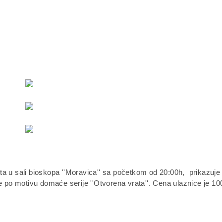
a u sali bioskopa ''Moravica'' sa početkom od 20:00h, prikazuje
je po motivu domaće serije ''Otvorena vrata''. Cena ulaznice je 10