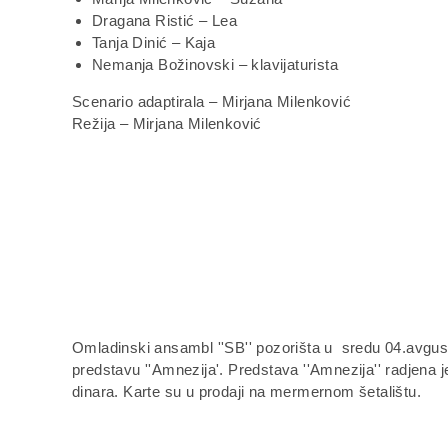
Dragana Ristić – Lea
Tanja Dinić – Kaja
Nemanja Božinovski – klavijaturista
Scenario adaptirala – Mirjana Milenković
Režija – Mirjana Milenković
Omladinski ansambl ''SB'' pozorišta u sredu 04.avgust
predstavu ''Amnezija'. Predstava ''Amnezija'' radjena 
dinara. Karte su u prodaji na mermernom šetalištu.