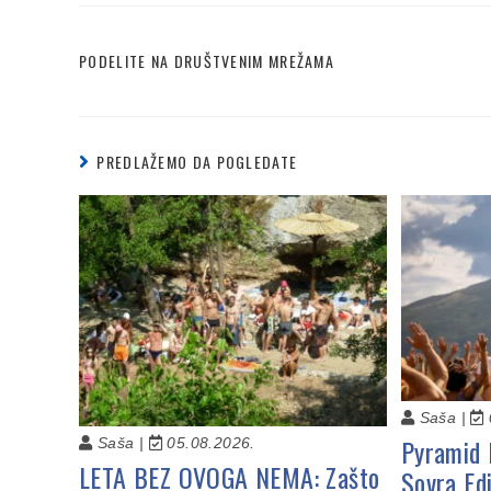
PODELITE NA DRUŠTVENIM MREŽAMA
PREDLAŽEMO DA POGLEDATE
Saša |
Pyramid 
Saša |
05.08.2026.
LETA BEZ OVOGA NEMA: Zašto
Sovra Ed