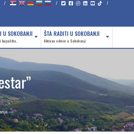
/
/
/
I U SOKOBANJI
ŠTA RADITI U SOKOBANJI
 i kupališta…
Aktivan odmor u Sokobanji
estar”
anja