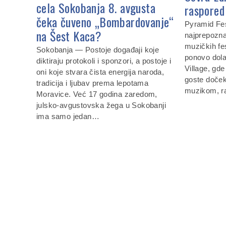
cela Sokobanja 8. avgusta
raspored 
čeka čuveno „Bombardovanje“
Pyramid Fes
na Šest Kaca?
najprepoznat
muzičkih fe
Sokobanja — Postoje događaji koje
ponovo dola
diktiraju protokoli i sponzori, a postoje i
Village, gde
oni koje stvara čista energija naroda,
goste doček
tradicija i ljubav prema lepotama
muzikom, r
Moravice. Već 17 godina zaredom,
julsko-avgustovska žega u Sokobanji
ima samo jedan…