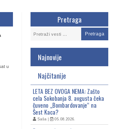
Pretraga
Najnovije
sat u
Najčitanije
LETA BEZ OVOGA NEMA: Zašto
cela Sokobanja 8. avgusta čeka
čuveno „Bombardovanje“ na
Šest Kaca?
Saša
05.08.2026.