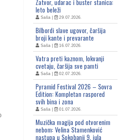
Zatvor, udarac i buster stanica:
leto beleži
Saša
29.07.2026.
Bilbordi slave ugovor, čaršija
broji kante i prevarante
Saša
16.07.2026.
Vatra preti kaznom, lokvanji
cvetaju, čaršija sve pamti
Saša
02.07.2026.
Pyramid Festival 2026 – Sovra
Edition: Kompletan raspored
svih bina i zona
Saša
01.07.2026.
0
Muzička magija pod otvorenim
nebom: Velina Stamenković
nastupa u Sokobanji 9. jula