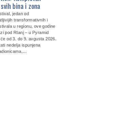
svih bina i zona
tival, jedan od
ljivijih transformativnih i
stivala u regionu, ove godine
zi pod Rtanj – u Pyramid
 će od 3. do 9. avgusta 2026.
ati nedelja ispunjena
adionicama,…