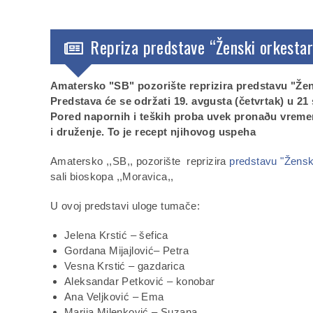
Repriza predstave “Ženski orkestar
Amatersko "SB" pozorište reprizira predstavu "Žen
Predstava će se održati 19. avgusta (četvrtak) u 21
Pored napornih i teških proba uvek pronaðu vreme
i druženje. To je recept njihovog uspeha
Amatersko ,,SB,, pozorište reprizira
predstavu "Žensk
sali bioskopa ,,Moravica,,
U ovoj predstavi uloge tumače:
Jelena Krstić – šefica
Gordana Mijajlović– Petra
Vesna Krstić – gazdarica
Aleksandar Petković – konobar
Ana Veljković – Ema
Marija Milenković – Suzana