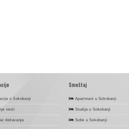
cije
Smeštaj
acije o Sokobanji
Apartmani u Sokobanji
ije vesti
Studija u Sokobanji
ar dešavanja
Sobe u Sokobanji