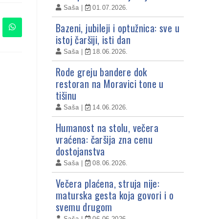
Saša
01.07.2026.
Bazeni, jubileji i optužnica: sve u
istoj čaršiji, isti dan
Saša
18.06.2026.
Rode greju bandere dok
restoran na Moravici tone u
tišinu
Saša
14.06.2026.
Humanost na stolu, večera
vraćena: čaršija zna cenu
dostojanstva
Saša
08.06.2026.
Večera plaćena, struja nije:
maturska gesta koja govori i o
svemu drugom
Saša
06.06.2026.