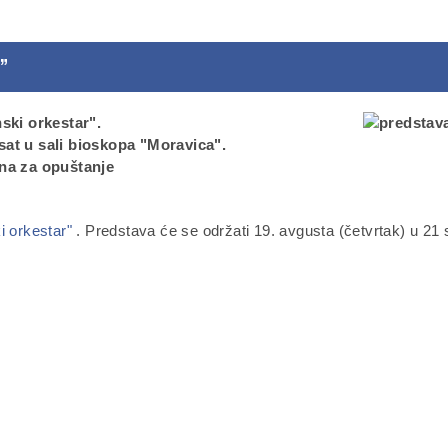
”
ski orkestar".
 sat u sali bioskopa "Moravica".
na za opuštanje
i orkestar"
. Predstava će se održati 19. avgusta (četvrtak) u 21 