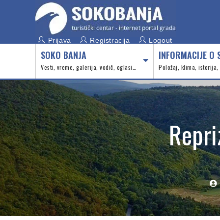
Prijava
Registracija
Logout
SOKO BANJA
INFORMACIJE O 
Vesti, vreme, galerija, vodič, oglasi…
Položaj, klima, istorija
Repri