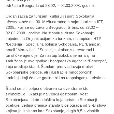
održati u Beogradu od 28.02. – 02.03.2008. godine.
Organizacija za turizam, kulturu i sport, Sokobanja
učestvovaće na 30. Meðunarodnom sajmu turizma IFT,
2008., koji se održava u Beogradu, Srbija, od 28.02 –
02.03.2008. godine. Na štandu turizma Sokobanje,
zajedno sa Organizacijom za turizam, nastupiće i HTP
“Lepterija”, Specijalna bolnica Sokobanja, PL “Banjica”,
hoteli “Moravica” i “Sunce”, sokobanjski restorani i
turističke agencije. Za nastup Sokobanje na sajmu
zadužena je ove godine i beogradska agencija “Beoexpo”,
koja uredjuje štand. Šandom preovladavaju motivi
Sokobanjske prirode, ali i ilustracije mnogobrojnih
sadržaja koji će ove godine biti na raspolaganju turistima.
Štand će biti potpuno otvoren sa dve strane što
simbolizuje i ukazuje na veliku gostoprimljivost
Sokobanjaca i dobrtodošlicu koja turiste u Sokobanji
očekuje. Jedina granica štanda biće ograda od 3 -D slova
kojima je ispisano ime Sokobanje, dugih 8,5 a visokih