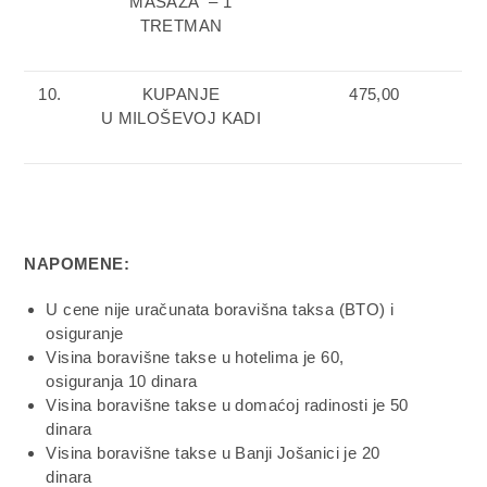
MASAŽA – 1
TRETMAN
10.
KUPANJE
475,00
U MILOŠEVOJ KADI
NAPOMENE:
U cene nije uračunata boravišna taksa (BTO) i
osiguranje
Visina boravišne takse u hotelima je 60,
osiguranja 10 dinara
Visina boravišne takse u domaćoj radinosti je 50
dinara
Visina boravišne takse u Banji Jošanici je 20
dinara