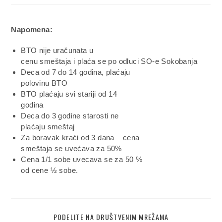
Napomena:
BTO nije uračunata u
cenu smeštaja i plaća se po odluci SO-e Sokobanja
Deca od 7 do 14 godina, plaćaju
polovinu BTO
BTO plaćaju svi stariji od 14
godina
Deca do 3 godine starosti ne
plaćaju smeštaj
Za boravak kraći od 3 dana – cena
smeštaja se uvećava za 50%
Cena 1/1 sobe uvecava se za 50 %
od cene ½ sobe.
PODELITE NA DRUŠTVENIM MREŽAMA