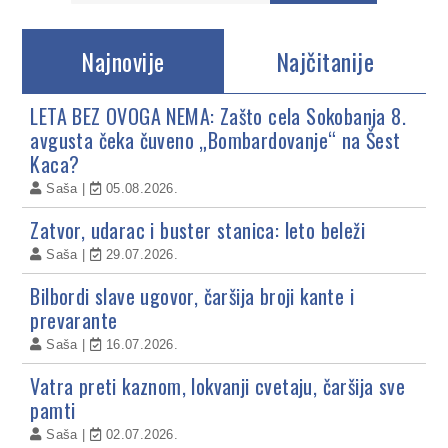
Najnovije
Najčitanije
LETA BEZ OVOGA NEMA: Zašto cela Sokobanja 8.
avgusta čeka čuveno „Bombardovanje“ na Šest
Kaca?
Saša
05.08.2026.
Zatvor, udarac i buster stanica: leto beleži
Saša
29.07.2026.
Bilbordi slave ugovor, čaršija broji kante i
prevarante
Saša
16.07.2026.
Vatra preti kaznom, lokvanji cvetaju, čaršija sve
pamti
Saša
02.07.2026.