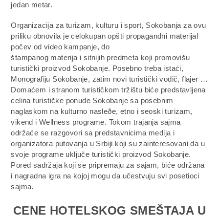
jedan metar.
Organizacija za turizam, kulturu i sport, Sokobanja za ovu
priliku obnovila je celokupan opšti propagandni materijal
počev od video kampanje, do
štampanog materija i sitnijih predmeta koji promovišu
turistički proizvod Sokobanje. Posebno treba istaći,
Monografiju Sokobanje, zatim novi turistički vodič, flajer …
Domaćem i stranom turističkom tržištu biće predstavljena
celina turističke ponude Sokobanje sa posebnim
naglaskom na kulturno nasleðe, etno i seoski turizam,
vikend i Wellness programe. Tokom trajanja sajma
održaće se razgovori sa predstavnicima medija i
organizatora putovanja u Srbiji koji su zainteresovani da u
svoje programe uključe turistički proizvod Sokobanje.
Pored sadržaja koji se pripremaju za sajam, biće održana
i nagradna igra na kojoj mogu da učestvuju svi posetioci
sajma.
CENE HOTELSKOG SMEŠTAJA U