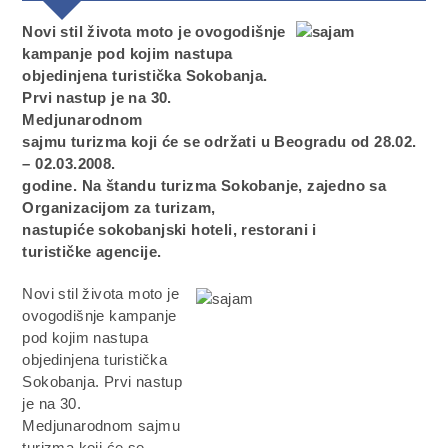
Novi stil života moto je ovogodišnje
kampanje pod kojim nastupa
objedinjena turistička Sokobanja.
Prvi nastup je na 30.
Medjunarodnom
sajmu turizma koji će se održati u Beogradu od 28.02.
– 02.03.2008.
godine. Na štandu turizma Sokobanje, zajedno sa
Organizacijom za turizam,
nastupiće sokobanjski hoteli, restorani i
turističke agencije.
Novi stil života moto je
ovogodišnje kampanje
pod kojim nastupa
objedinjena turistička
Sokobanja. Prvi nastup
je na 30.
Medjunarodnom sajmu
turizma koji će se