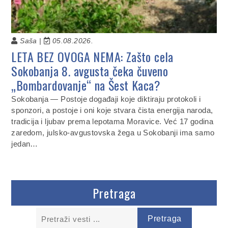
Saša |
05.08.2026.
LETA BEZ OVOGA NEMA: Zašto cela
Sokobanja 8. avgusta čeka čuveno
„Bombardovanje“ na Šest Kaca?
Sokobanja — Postoje događaji koje diktiraju protokoli i
sponzori, a postoje i oni koje stvara čista energija naroda,
tradicija i ljubav prema lepotama Moravice. Već 17 godina
zaredom, julsko-avgustovska žega u Sokobanji ima samo
jedan…
Pretraga