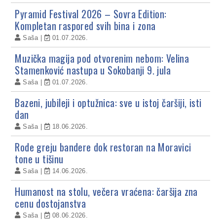
Pyramid Festival 2026 – Sovra Edition:
Kompletan raspored svih bina i zona
Saša
01.07.2026.
Muzička magija pod otvorenim nebom: Velina
Stamenković nastupa u Sokobanji 9. jula
Saša
01.07.2026.
Bazeni, jubileji i optužnica: sve u istoj čaršiji, isti
dan
Saša
18.06.2026.
Rode greju bandere dok restoran na Moravici
tone u tišinu
Saša
14.06.2026.
Humanost na stolu, večera vraćena: čaršija zna
cenu dostojanstva
Saša
08.06.2026.