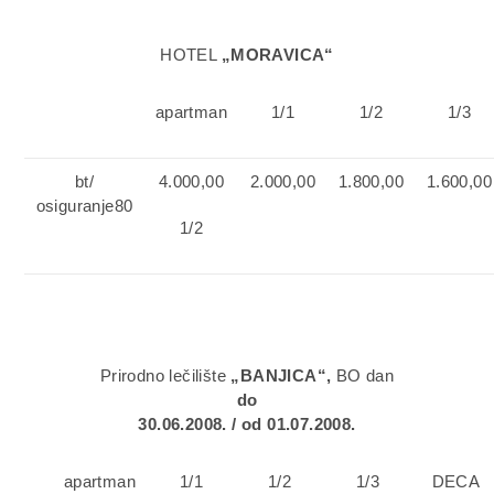
HOTEL
„MORAVICA“
apartman
1/1
1/2
1/3
bt
/
4
.000,00
2.000,00
1.800,00
1.600,00
о
siguranje80
1/2
Prirodno lečilište
„BANJICA“,
BO dan
do
30.06.2008. / od 01.07.2008.
apartman
1/1
1/2
1/3
DECA