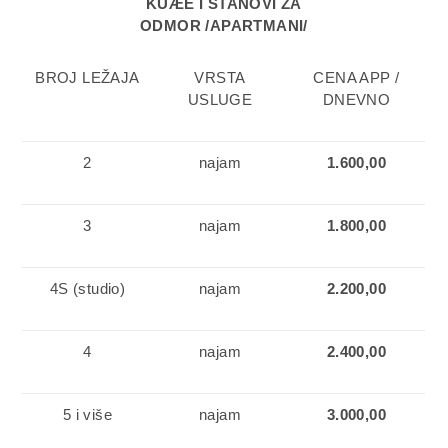
KUÆE I STANOVI ZA
ODMOR /APARTMANI/
BROJ LEŽAJA
VRSTA
CENA APP /
USLUGE
DNEVNO
2
najam
1.600,00
3
najam
1.800,00
4S (studio)
najam
2.200,00
4
najam
2.400,00
5 i više
najam
3.000,00