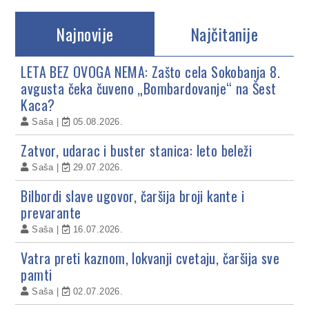
Najnovije
Najčitanije
LETA BEZ OVOGA NEMA: Zašto cela Sokobanja 8.
avgusta čeka čuveno „Bombardovanje“ na Šest
Kaca?
Saša
05.08.2026.
Zatvor, udarac i buster stanica: leto beleži
Saša
29.07.2026.
Bilbordi slave ugovor, čaršija broji kante i
prevarante
Saša
16.07.2026.
Vatra preti kaznom, lokvanji cvetaju, čaršija sve
pamti
Saša
02.07.2026.