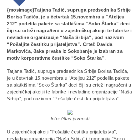
{mosimage}Tatjana Tadić, supruga predsednika Srbije
Borisa Tadića, je u četvrtak 15.novembra u “Ateljeu
212″ podelila pakete sa slatkišima “Soko Štarka” deci
čiji su crteži nagraðeni u zajedničkoj akcijii te fabrike i
nevladine organizacije “Naša Srbija”, pod nazivom
“Pošaljite čestitku prijateljstva”. Crtež Davida
Markovića, ðaka prvaka iz Sokobanje je izabran za
motiv korporativne čestitke “Soko Štarka”.
Tatjana Tadić, supruga predsednika Srbije Borisa Tadića,
je u četvrtak 15.novembra u “Ateljeu 212″ podelila pakete
sa slatkišima “Soko Štarka” deci čiji su crteži nagraðeni u
zajedničkoj akcijii te fabrike i nevladine organizacije “Naša
Srbija”, pod nazivom “Pošaljite čestitku prijateljstva”.
foto: Glas javnosti
U zajedničkoj akciji "Pošaljite čestitku prijateljstva",
nevladina organizacija "Naša Srbija" i kompanija "Soko