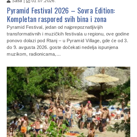
Saša |
01.07.2026.
Pyramid Festival 2026 – Sovra Edition:
Kompletan raspored svih bina i zona
Pyramid Festival, jedan od najprepoznatljivijih
transformativnih i muzičkih festivala u regionu, ove godine
ponovo dolazi pod Rtanj – u Pyramid Village, gde će od 3.
do 9. avgusta 2026. goste dočekati nedelja ispunjena
muzikom, radionicama,…