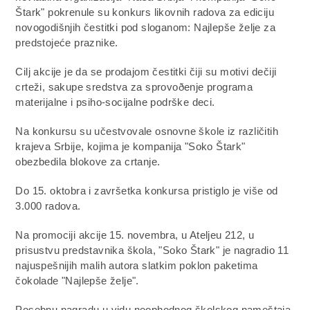
Štark" pokrenule su konkurs likovnih radova za ediciju
novogodišnjih čestitki pod sloganom: Najlepše želje za
predstojeće praznike.
Cilj akcije je da se prodajom čestitki čiji su motivi dečiji
crteži, sakupe sredstva za sprovoðenje programa
materijalne i psiho-socijalne podrške deci.
Na konkursu su učestvovale osnovne škole iz različitih
krajeva Srbije, kojima je kompanija "Soko Štark"
obezbedila blokove za crtanje.
Do 15. oktobra i završetka konkursa pristiglo je više od
3.000 radova.
Na promociji akcije 15. novembra, u Ateljeu 212, u
prisustvu predstavnika škola, "Soko Štark" je nagradio 11
najuspešnijih malih autora slatkim poklon paketima
čokolade "Najlepše želje".
Posebnu nagradu u vidu neophodnog školskog nameštaja,