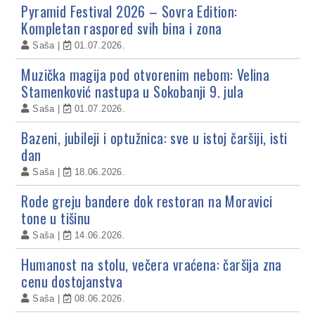
Pyramid Festival 2026 – Sovra Edition:
Kompletan raspored svih bina i zona
Saša
01.07.2026.
Muzička magija pod otvorenim nebom: Velina
Stamenković nastupa u Sokobanji 9. jula
Saša
01.07.2026.
Bazeni, jubileji i optužnica: sve u istoj čaršiji, isti
dan
Saša
18.06.2026.
Rode greju bandere dok restoran na Moravici
tone u tišinu
Saša
14.06.2026.
Humanost na stolu, večera vraćena: čaršija zna
cenu dostojanstva
Saša
08.06.2026.