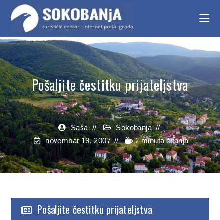
Pošaljite čestitku prijateljstva
Saša
Sokobanja
novembar 19, 2007
2 minuta čitanja
Pošaljite čestitku prijateljstva