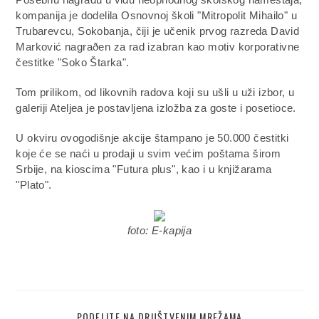
kompanija je dodelila Osnovnoj školi "Mitropolit Mihailo" u
Trubarevcu, Sokobanja, čiji je učenik prvog razreda David
Marković nagraðen za rad izabran kao motiv korporativne
čestitke "Soko Štarka".
Tom prilikom, od likovnih radova koji su ušli u uži izbor, u
galeriji Ateljea je postavljena izložba za goste i posetioce.
U okviru ovogodišnje akcije štampano je 50.000 čestitki
koje će se naći u prodaji u svim većim poštama širom
Srbije, na kioscima "Futura plus", kao i u knjižarama
"Plato".
foto: E-kapija
PODELITE NA DRUŠTVENIM MREŽAMA