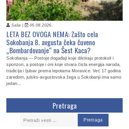
Saša |
05.08.2026.
LETA BEZ OVOGA NEMA: Zašto cela
Sokobanja 8. avgusta čeka čuveno
„Bombardovanje“ na Šest Kaca?
Sokobanja — Postoje događaji koje diktiraju protokoli i
sponzori, a postoje i oni koje stvara čista energija naroda,
tradicija i ljubav prema lepotama Moravice. Već 17 godina
zaredom, julsko-avgustovska žega u Sokobanji ima samo
jedan…
Pretraga