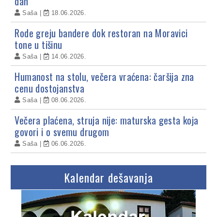
dan
Saša
18.06.2026.
Rode greju bandere dok restoran na Moravici
tone u tišinu
Saša
14.06.2026.
Humanost na stolu, večera vraćena: čaršija zna
cenu dostojanstva
Saša
08.06.2026.
Večera plaćena, struja nije: maturska gesta koja
govori i o svemu drugom
Saša
06.06.2026.
Kalendar dešavanja