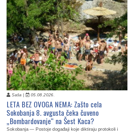
Saša |
05.08.2026.
LETA BEZ OVOGA NEMA: Zašto cela
Sokobanja 8. avgusta čeka čuveno
„Bombardovanje“ na Šest Kaca?
Sokobanja — Postoje događaji koje diktiraju protokoli i