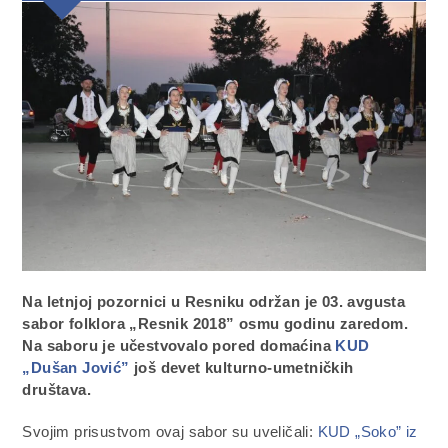
Na letnjoj pozornici u Resniku održan je 03. avgusta
sabor folklora „Resnik 2018” osmu godinu zaredom.
Na saboru je učestvovalo pored domaćina
KUD
„Dušan Jović”
još devet kulturno-umetničkih
društava.
Svojim prisustvom ovaj sabor su uveličali:
KUD „Soko” iz