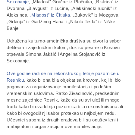
Sokobanje
, „Mladost” Gračac iz Pločnika, „Bistrica” iz
Dvorana, „9.avgust” iz Lučine, „Aleksinački rudnik” iz
Aleksinca,
„Mladost” iz Čitluka
, „Bukovik” iz Mozgova,
„Grkinja” iz Gadžinog Hana i „Nikola Tesla” iz Niške
Banje.
Udružena kulturno-umetnička društva su otvorila sabor
defileom i zajedničkim kolom, dok su pesme o Kosovu
otpevale Simona Jakšić i Angelina Stojanović iz
Sokobanje.
Ove godine radi se na rekonstrukciji letnje pozornice u
Resniku
, kako bi ona bila objekat sa krovom, koji bi bio
pogodan za organizovanje manifestacija i po lošim
vremenskim uslovima. Ratko Živadinović, predsednim
mesne zajednice Resnik, kaže da su svi uložili mnogo
truda kako bi ova letnja pozornica bila rekonstruisana ali i
kako bi ovogodišnji sabor protekao u najboljem redu.
Učesnici sabora iz drugih gradova bili su oduševljeni i
ambijentom i organizacijom ove manifestacije.