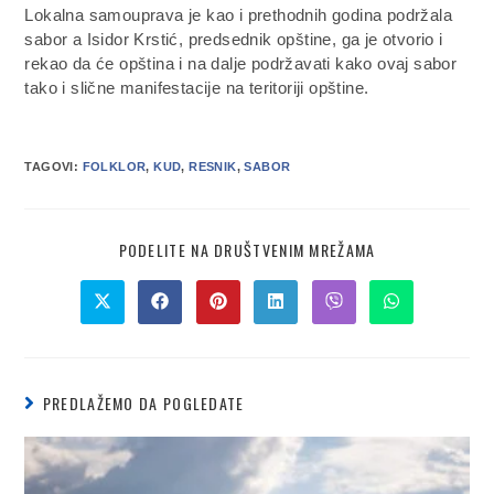
Lokalna samouprava je kao i prethodnih godina podržala
sabor a Isidor Krstić, predsednik opštine, ga je otvorio i
rekao da će opština i na dalje podržavati kako ovaj sabor
tako i slične manifestacije na teritoriji opštine.
TAGOVI:
FOLKLOR
,
KUD
,
RESNIK
,
SABOR
PODELITE NA DRUŠTVENIM MREŽAMA
PREDLAŽEMO DA POGLEDATE