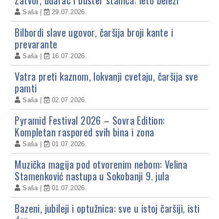
Saša
29.07.2026.
Bilbordi slave ugovor, čaršija broji kante i
prevarante
Saša
16.07.2026.
Vatra preti kaznom, lokvanji cvetaju, čaršija sve
pamti
Saša
02.07.2026.
Pyramid Festival 2026 – Sovra Edition:
Kompletan raspored svih bina i zona
Saša
01.07.2026.
Muzička magija pod otvorenim nebom: Velina
Stamenković nastupa u Sokobanji 9. jula
Saša
01.07.2026.
Bazeni, jubileji i optužnica: sve u istoj čaršiji, isti