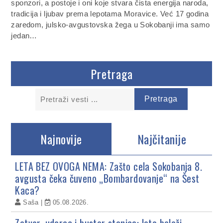
sponzori, a postoje i oni koje stvara čista energija naroda,
tradicija i ljubav prema lepotama Moravice. Već 17 godina
zaredom, julsko-avgustovska žega u Sokobanji ima samo
jedan…
Pretraga
Najnovije
Najčitanije
LETA BEZ OVOGA NEMA: Zašto cela Sokobanja 8.
avgusta čeka čuveno „Bombardovanje“ na Šest
Kaca?
Saša
05.08.2026.
Zatvor, udarac i buster stanica: leto beleži