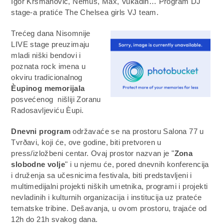
Igor Krsmanović, Nemus, Max, Vukadin… Program DJ
stage-a pratiće The Chelsea girls VJ team.
Trećeg dana Nisomnije
LIVE stage preuzimaju
mladi niški bendovi i
poznata rock imena u
okviru tradicionalnog
Èupinog memorijala
posvećenog nišliji Zoranu
Radosavljeviću Èupi.
Dnevni program
održavaće se na prostoru Salona 77 u
Tvrðavi, koji će, ove godine, biti pretvoren u
press/izložbeni centar. Ovaj prostor nazvan je "
Zona
slobodne volje
" i u njemu će, pored dnevnih konferencija
i druženja sa učesnicima festivala, biti predstavljeni i
multimedijalni projekti niških umetnika, programi i projekti
nevladinih i kulturnih organizacija i institucija uz prateće
tematske tribine. Dešavanja, u ovom prostoru, trajaće od
12h do 21h svakog dana.