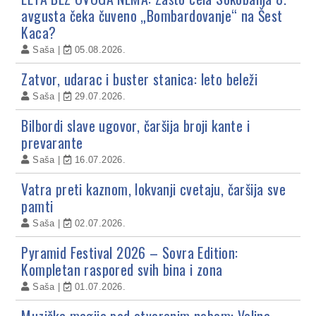
avgusta čeka čuveno „Bombardovanje“ na Šest
Kaca?
Saša
05.08.2026.
Zatvor, udarac i buster stanica: leto beleži
Saša
29.07.2026.
Bilbordi slave ugovor, čaršija broji kante i
prevarante
Saša
16.07.2026.
Vatra preti kaznom, lokvanji cvetaju, čaršija sve
pamti
Saša
02.07.2026.
Pyramid Festival 2026 – Sovra Edition:
Kompletan raspored svih bina i zona
Saša
01.07.2026.
Muzička magija pod otvorenim nebom: Velina