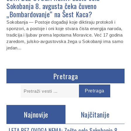
Sokobanja 8. avgusta čeka čuveno
„Bombardovanje“ na Šest Kaca?
Sokobanja — Postoje događaji koje diktiraju protokoli i
sponzori, a postoje i oni koje stvara čista energija naroda,
tradicija i ljubav prema lepotama Moravice. Već 17 godina
zaredom, julsko-avgustovska žega u Sokobanji ima samo
jedan…
Pretraga
Najnovije
Najčitanije
LETA BEZ OVOGA NEMA: Zašto cela Sokobanja 8.