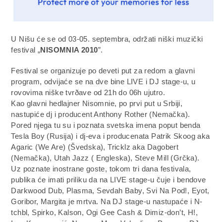
U Nišu će se od 03-05. septembra, održati niški muzički
festival „
NISOMNIA 2010
”.
Festival se organizuje po deveti put za redom a glavni
program, odvijaće se na dve bine LIVE i DJ stage-u, u
rovovima niške tvrðave od 21h do 06h ujutro.
Kao glavni hedlajner Nisomnie, po prvi put u Srbiji,
nastupiće dj i producent Anthony Rother (Nemačka).
Pored njega tu su i poznata svetska imena poput benda
Tesla Boy (Rusija) i dj-eva i producenata Patrik Skoog aka
Agaric (We Are) (Švedska), Tricklz aka Dagobert
(Nemačka), Utah Jazz ( Engleska), Steve Mill (Grčka).
Uz poznate inostrane goste, tokom tri dana festivala,
publika će imati priliku da na LIVE stage-u čuje i bendove
Darkwood Dub, Plasma, Sevdah Baby, Svi Na Pod!, Eyot,
Goribor, Margita je mrtva. Na DJ stage-u nastupaće i N-
tchbl, Spirko, Kalson, Ogi Gee Cash & Dimiz-don’t, H!,