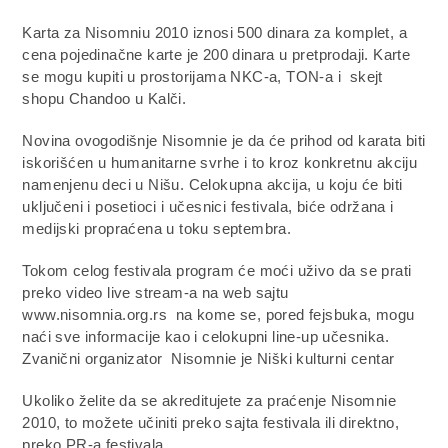
Karta za Nisomniu 2010 iznosi 500 dinara za komplet, a
cena pojedinačne karte je 200 dinara u pretprodaji. Karte
se mogu kupiti u prostorijama NKC-a, TON-a i skejt
shopu Chandoo u Kalči.
Novina ovogodišnje Nisomnie je da će prihod od karata biti
iskorišćen u humanitarne svrhe i to kroz konkretnu akciju
namenjenu deci u Nišu. Celokupna akcija, u koju će biti
uključeni i posetioci i učesnici festivala, biće održana i
medijski propraćena u toku septembra.
Tokom celog festivala program će moći uživo da se prati
preko video live stream-a na web sajtu
www.nisomnia.org.rs na kome se, pored fejsbuka, mogu
naći sve informacije kao i celokupni line-up učesnika.
Zvanični organizator Nisomnie je Niški kulturni centar
Ukoliko želite da se akreditujete za praćenje Nisomnie
2010, to možete učiniti preko sajta festivala ili direktno,
preko PR-a festivala.