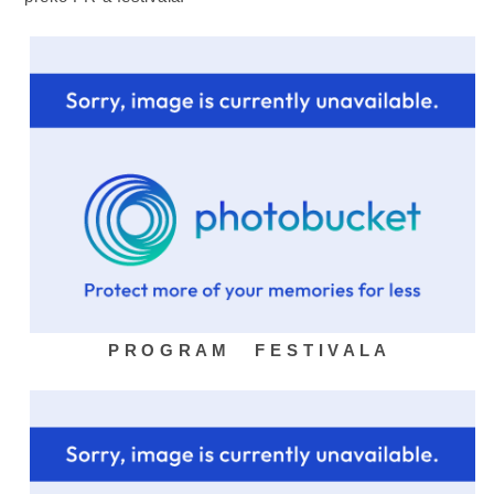
P R O G R A M F E S T I V A L A