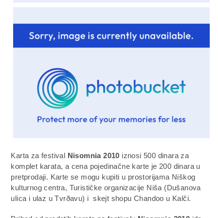
Karta za festival
Nisomnia 2010
iznosi 500 dinara za
komplet karata, a cena pojedinačne karte je 200 dinara u
pretprodaji. Karte se mogu kupiti u prostorijama Niškog
kulturnog centra, Turističke organizacije Niša (Dušanova
ulica i ulaz u Tvrðavu) i skejt shopu Chandoo u Kalči.