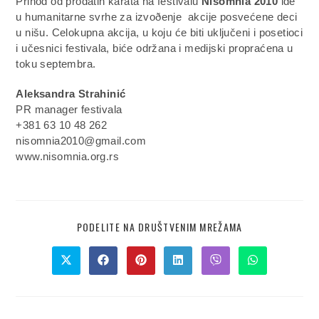
Prihod od prodatih karata na festivalu
Nisomnia 2010
ide
u humanitarne svrhe za izvoðenje akcije posvećene deci
u nišu. Celokupna akcija, u koju će biti uključeni i posetioci
i učesnici festivala, biće održana i medijski propraćena u
toku septembra.
Aleksandra Strahinić
PR manager festivala
+381 63 10 48 262
nisomnia2010@gmail.com
www.nisomnia.org.rs
PODELITE NA DRUŠTVENIM MREŽAMA