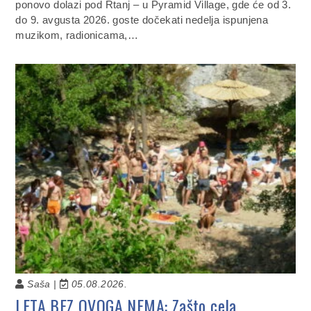
ponovo dolazi pod Rtanj – u Pyramid Village, gde će od 3.
do 9. avgusta 2026. goste dočekati nedelja ispunjena
muzikom, radionicama,…
Saša |
05.08.2026.
LETA BEZ OVOGA NEMA: Zašto cela