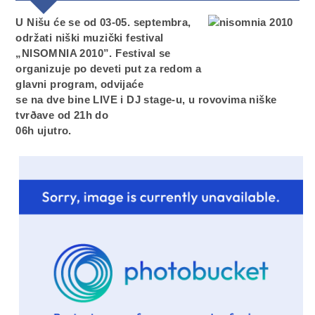
U Nišu će se od 03-05. septembra,
održati niški muzički festival
„NISOMNIA 2010”. Festival se
organizuje po deveti put za redom a
glavni program, odvijaće
se na dve bine LIVE i DJ stage-u, u rovovima niške
tvrðave od 21h do
06h ujutro.