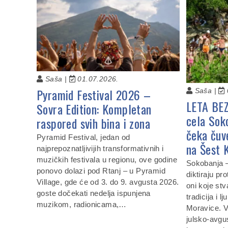
Saša |
01.07.2026.
Pyramid Festival 2026 –
Saša |
LETA BE
Sovra Edition: Kompletan
cela Sok
raspored svih bina i zona
čeka čuv
Pyramid Festival, jedan od
na Šest 
najprepoznatljivijih transformativnih i
muzičkih festivala u regionu, ove godine
Sokobanja —
ponovo dolazi pod Rtanj – u Pyramid
diktiraju pro
Village, gde će od 3. do 9. avgusta 2026.
oni koje stv
goste dočekati nedelja ispunjena
tradicija i 
muzikom, radionicama,…
Moravice. 
julsko-avgu