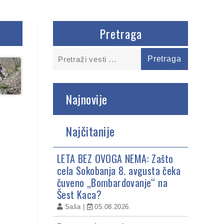
Pretraga
Najnovije
Najčitanije
LETA BEZ OVOGA NEMA: Zašto
cela Sokobanja 8. avgusta čeka
čuveno „Bombardovanje“ na
Šest Kaca?
Saša
05.08.2026.