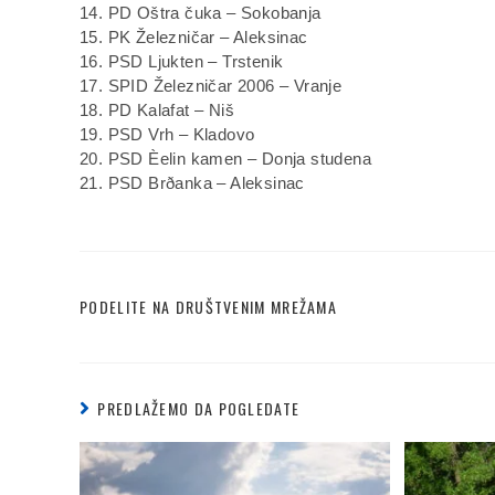
14. PD Oštra čuka – Sokobanja
15. PK Železničar – Aleksinac
16. PSD Ljukten – Trstenik
17. SPID Železničar 2006 – Vranje
18. PD Kalafat – Niš
19. PSD Vrh – Kladovo
20. PSD Èelin kamen – Donja studena
21. PSD Brðanka – Aleksinac
PODELITE NA DRUŠTVENIM MREŽAMA
PREDLAŽEMO DA POGLEDATE