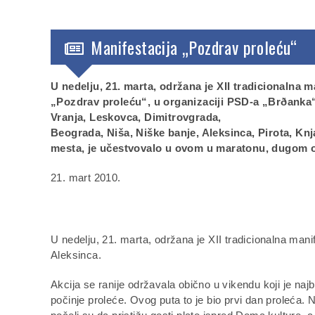
Manifestacija „Pozdrav proleću“
U nedelju, 21. marta, održana je XII tradicionalna m
„Pozdrav proleću“, u organizaciji PSD-a „Brðanka“
Vranja, Leskovca, Dimitrovgrada,
Beograda, Niša, Niške banje, Aleksinca, Pirota, Knj
mesta, je učestvovalo u ovom u maratonu, dugom 
21. mart 2010.
U nedelju, 21. marta, održana je XII tradicionalna mani
Aleksinca.
Akcija se ranije održavala obično u vikendu koji je najb
počinje proleće. Ovog puta to je bio prvi dan proleća. 