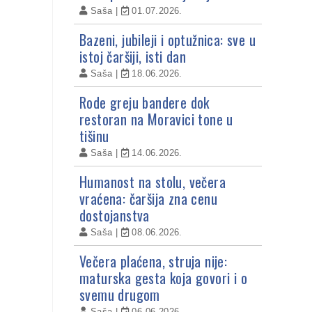
Saša
01.07.2026.
Bazeni, jubileji i optužnica: sve u
istoj čaršiji, isti dan
Saša
18.06.2026.
Rode greju bandere dok
restoran na Moravici tone u
tišinu
Saša
14.06.2026.
Humanost na stolu, večera
vraćena: čaršija zna cenu
dostojanstva
Saša
08.06.2026.
Večera plaćena, struja nije:
maturska gesta koja govori i o
svemu drugom
Saša
06.06.2026.