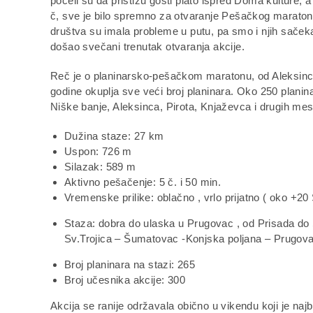
počeli su da pristižu gosti plato ispred Doma kulture, 
č, sve je bilo spremno za otvaranje Pešačkog marato
društva su imala probleme u putu, pa smo i njih sačekal
došao svečani trenutak otvaranja akcije.
Reč je o planinarsko-pešačkom maratonu, od Aleksinc
godine okuplja sve veći broj planinara. Oko 250 plani
Niške banje, Aleksinca, Pirota, Knjaževca i drugih m
Dužina staze: 27 km
Uspon: 726 m
Silazak: 589 m
Aktivno pešačenje: 5 č. i 50 min.
Vremenske prilike: oblačno , vrlo prijatno ( oko +20 
Staza: dobra do ulaska u Prugovac , od Prisada do S
Sv.Trojica – Šumatovac -Konjska poljana – Prugova
Broj planinara na stazi: 265
Broj učesnika akcije: 300
Akcija se ranije održavala obično u vikendu koji je najb