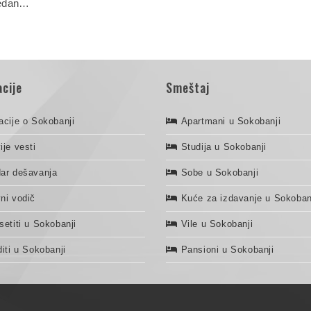
jedan…
cije
Smeštaj
acije o Sokobanji
Apartmani u Sokobanji
ije vesti
Studija u Sokobanji
ar dešavanja
Sobe u Sokobanji
ni vodič
Kuće za izdavanje u Sokoban
setiti u Sokobanji
Vile u Sokobanji
diti u Sokobanji
Pansioni u Sokobanji