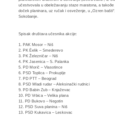
učestvovala u obeležavanju staze maratona, a takoðe j
doček planinara, uz ručak i osveženje, u „Ozren bašti“
Sokobanje.
Spisak društava učesnika akcije:
1. PAK Mosor – Niš
2. PK Èelik – Smederevo
3. PK Železničar – Niš
4. PK Jasenica – S. Palanka
5. PD Morič – Vlasotince
6. PSD Toplica – Prokuplje
7. PD PTT – Beograd
8. PSD Mladi rudar – Aleksinački rudnici
9. PD Babin Zub – Knjaževac
10. PD Vrbica – Velika plana
11. PD Bukovo – Negotin
12. PSD Suva planina – Niš
13. PSD Kukavica – Leskovac