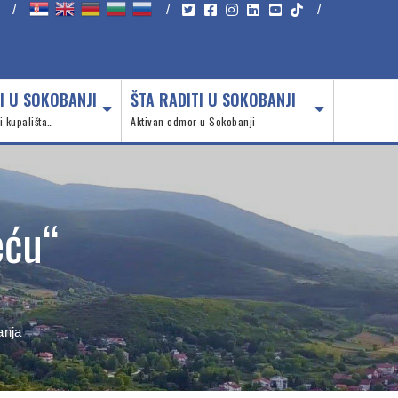
/
/
/
I U SOKOBANJI
ŠTA RADITI U SOKOBANJI
 i kupališta…
Aktivan odmor u Sokobanji
eću“
anja