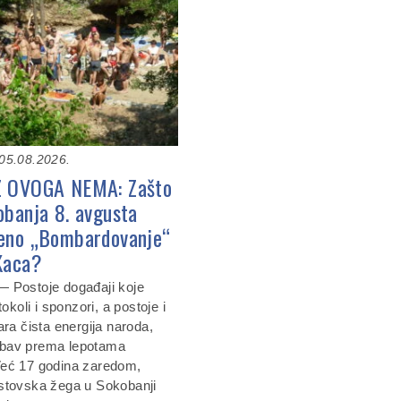
05.08.2026.
Z OVOGA NEMA: Zašto
obanja 8. avgusta
eno „Bombardovanje“
Kaca?
 Postoje događaji koje
tokoli i sponzori, a postoje i
ara čista energija naroda,
ljubav prema lepotama
Već 17 godina zaredom,
stovska žega u Sokobanji