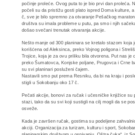
počinje proleće. Ovog puta to je bio prvi dan proleća. 
počeli su da pristižu gosti plato ispred Doma kulture, 
č, sve je bilo spremno za otvaranje Pešačkog marato
društva su imala probleme u putu, pa smo i njih sačekal
došao svečani trenutak otvaranja akcije.
Nešto manje od 300 planinara se kretalo stazom koja je
korišćena od Aleksinca, preko Vojnog poligona i Streliš
Trojice, koja je za ovu priliku bila otvorena. Put nas je 
preko Šumatovca, Konjske poljane, Prugovca i Crne b
su svi planinari posluženi čajem.
Nastavili smo put prema Resniku, da bi na kraju i posle
stigli u Sokobanju oko 17 č.
Pečati akcije, bonovi za ručak i učesničke knjižice su 
stazi, tako da su svi koji sustigli na cilj mogli da se pos
osveže.
Kada je završen ručak, gostima su podeljene zahvaln
akciji. Organizacija za turizam, kulturu i sport, Sokoba
planinarskim društvom u osnivanju „Oštra čuka“, iz So