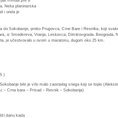
a par minuta pre 8
na. Neka planinarska
i i onda je
a do Sokobanje, preko Prugovca, Crne Bare i Resnika, koji svak
nara, iz Smedereva, Vranja, Leskovca, Dimitrovgrada, Beograda, N
esta, je učestvovalo u ovom u maratonu, dugom oko 25 km.
S )
okobanje bilo je vrlo malo zaostalog snega koji se topio (Aleksi
c – Crna bara – Prisad – Resnik – Sokobanja)
liži danu kada