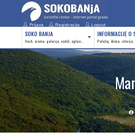
Prijava
Registracija
Logout
SOKO BANJA
INFORMACIJE O 
Vesti, vreme, galerija, vodič, oglasi…
Položaj, klima, istorija
Man