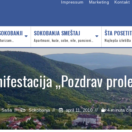
Impressum
Marketing
Kontakt
SOKOBANJI
SOKOBANJA SMEŠTAJ
ŠTA POSETIT
, turizam…
Apartmani, kuće, sobe, vile, pansioni…
Najlepša izletišta
ifestacija „Pozdrav prol
Saša
Sokobanja
april 11, 2010
4 minuta čit