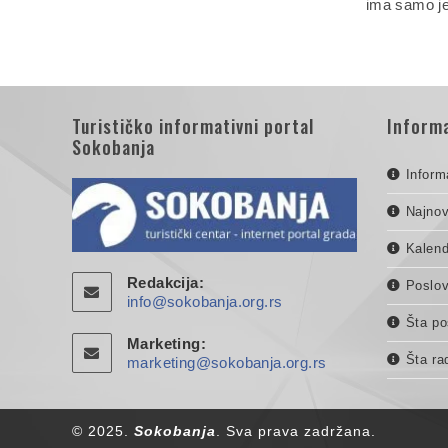
ima samo 
Turističko informativni portal
Informa
Sokobanja
Inform
Najnov
Kalend
Redakcija:
Poslov
info@sokobanja.org.rs
Šta po
Marketing:
Šta ra
marketing@sokobanja.org.rs
© 2025.
Sokobanja
. Sva prava zadržana.