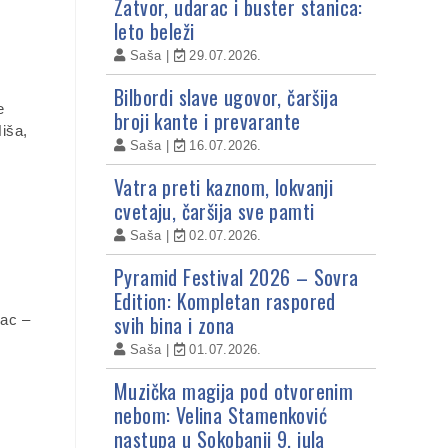
Zatvor, udarac i buster stanica:
leto beleži
Saša
29.07.2026.
Bilbordi slave ugovor, čaršija
e
broji kante i prevarante
iša,
Saša
16.07.2026.
Vatra preti kaznom, lokvanji
cvetaju, čaršija sve pamti
Saša
02.07.2026.
Pyramid Festival 2026 – Sovra
Edition: Kompletan raspored
svih bina i zona
nac –
Saša
01.07.2026.
Muzička magija pod otvorenim
nebom: Velina Stamenković
nastupa u Sokobanji 9. jula