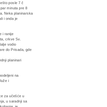
Nešto posle 7 č
a par minuta pre 8
na. Neka planinarska
i i onda je
 i ranije
ta, crkve Sv.
dalje vodio
are do Prisada, gde
dnji planinari
podeljeni na
luže i
ice za učešće u
nja, u saradnji sa
kobanje, je