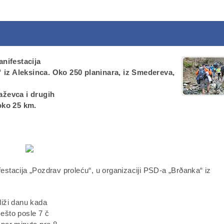
anifestacija
 iz Aleksinca. Oko 250 planinara, iz Smedereva,
aževca i drugih
oko 25 km.
festacija „Pozdrav proleću“, u organizaciji PSD-a „Brðanka“ iz
liži danu kada
Nešto posle 7 č