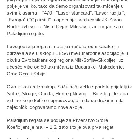
polje je veliko, tako da ćemo organizovati takmičenje u
svim klasama – "470", "Laser standard", "Laser radijal",
"Evropa" i "Optimist"- napominje predsednik JK Zoran
Radosavljević iz Niša, Dejan Milosavljević, organizator
Paladijum regate.
I ovogodišnja regata imala je meðunarodni karakter i
održavala se u sklopu EBSA (meðunarodne asocijacije u
okviru Evrobalkanskog regiona Niš-Sofija–Skoplje), uz
učešće više od 50 takmičara iz Bugarske, Makedonije,
Crne Gore i Srbije.
Ovo je zaista lep skup. Stižu naši veliki sportski prijatelji iz
Sofije, Struge, Ohrida, Herceg Novog… Biće to prilika da
vidimo ko je koliko napredovao, ali i da se družimo i da
zajednički dogovaramo nove akcije.
Paladijum regata se boduje za Prvenstvo Srbije.
Koeficijent je mali – 1,2, zato što je ova prva regat.