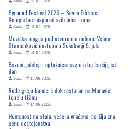
Saša
02.07.2026.
Pyramid Festival 2026 – Sovra Edition:
Kompletan raspored svih bina i zona
Saša
01.07.2026.
Muzička magija pod otvorenim nebom: Velina
Stamenković nastupa u Sokobanji 9. jula
Saša
01.07.2026.
Bazeni, jubileji i optužnica: sve u istoj čaršiji, isti
dan
Saša
18.06.2026.
Rode greju bandere dok restoran na Moravici
tone u tišinu
Saša
14.06.2026.
Humanost na stolu, večera vraćena: čaršija zna
cenu dostojanstva