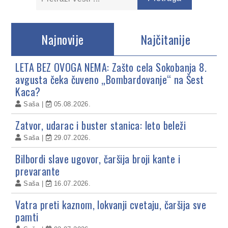
Najnovije
Najčitanije
LETA BEZ OVOGA NEMA: Zašto cela Sokobanja 8.
avgusta čeka čuveno „Bombardovanje“ na Šest
Kaca?
Saša
05.08.2026.
Zatvor, udarac i buster stanica: leto beleži
Saša
29.07.2026.
Bilbordi slave ugovor, čaršija broji kante i
prevarante
Saša
16.07.2026.
Vatra preti kaznom, lokvanji cvetaju, čaršija sve
pamti