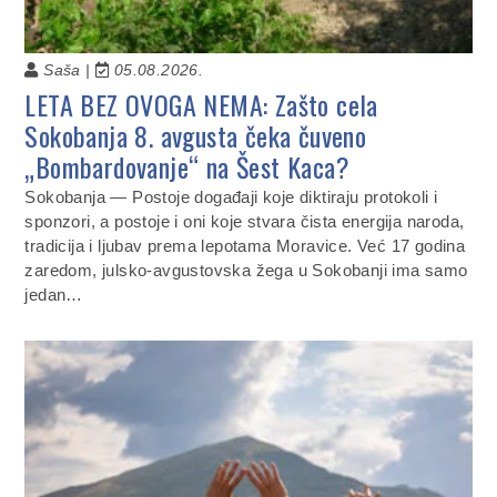
Saša |
05.08.2026.
LETA BEZ OVOGA NEMA: Zašto cela
Sokobanja 8. avgusta čeka čuveno
„Bombardovanje“ na Šest Kaca?
Sokobanja — Postoje događaji koje diktiraju protokoli i
sponzori, a postoje i oni koje stvara čista energija naroda,
tradicija i ljubav prema lepotama Moravice. Već 17 godina
zaredom, julsko-avgustovska žega u Sokobanji ima samo
jedan…