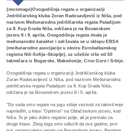
{mosimage}Ovogodišnja regata u organizaciji
Jedriličarskog kluba Zoran Radosavljević iz Niša, pod
nazivom Meðunarodna jedriličarska regata Paladijum
za 8. Kup Grada Niša, održana je na Bovanskom
jezeru 8 i 9. aprila. Ovogodišnja regata imala je
meðunarodni karakter i održavala se u sklopu EBSA
(meðunarodne asocijacije u okviru Evrobalkanskog
regiona Niš-Sofija–Skoplje), uz učešće više od 50
takmičara iz Bugarske, Makedonije, Crne Gore i Srbije.
Ovogodišnja regata u organizaciji Jedriličarskog kluba
Zoran Radosavljević iz Niša, pod nazivom Meðunarodna
jedriličarska regata Paladijum za 8. Kup Grada Niša,
održana je na Bovanskom jezeru 8 i 9. aprila.
"Do sada smo regate na jugu srbije vezivali za takmičenje
najmlaðih, u klasi "Optimist" na Oblačinskom jezeru, kod
Niša. To je jako dobro regatno polje, ali je premalo za
druge klase. Zbog toga smo odlučili da ove godine, prvi
put, organizujemo regatu na Bovanskom jezeru. Regatno