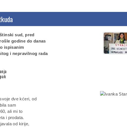
otkuda
štinski sud, pred
rošle godine do danas
to ispisanim
tog i nepravilnog rada
anja
ipak
voje dve kćeri, od
 bila sam
0, ali mi to
ta i prodata.
avala od kirije,