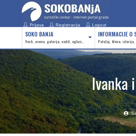
Prijava
Registracija
Logout
SOKO BANJA
INFORMACIJE O 
Vesti, vreme, galerija, vodič, oglasi…
Položaj, klima, istorija
Ivanka i
S