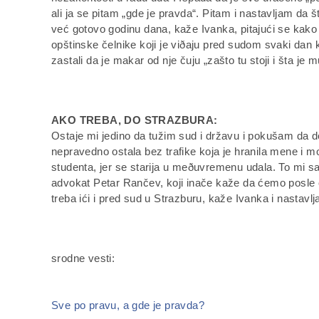
ali ja se pitam „gde je pravda“. Pitam i nastavljam da 
već gotovo godinu dana, kaže Ivanka, pitajući se kako 
opštinske čelnike koji je viðaju pred sudom svaki dan k
zastali da je makar od nje čuju „zašto tu stoji i šta je m
AKO TREBA, DO STRAZBURA:
Ostaje mi jedino da tužim sud i državu i pokušam da
nepravedno ostala bez trafike koja je hranila mene i m
studenta, jer se starija u meðuvremenu udala. To mi sa
advokat Petar Rančev, koji inače kaže da ćemo posle 
treba ići i pred sud u Strazburu, kaže Ivanka i nastavlja
srodne vesti:
Sve po pravu, a gde je pravda?