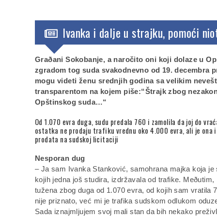
Ivanka i dalje u strajku, pomoći ni
Graðani Sokobanje, a naročito oni koji dolaze u Op
zgradom tog suda svakodnevno od 19. decembra p
mogu videti ženu srednjih godina sa velikim neveš
transparentom na kojem piše:“Štrajk zbog nezakoni
Opštinskog suda…“
Od 1.070 evra duga, sudu predala 760 i zamolila da joj do vrać
ostatka ne prodaju trafiku vrednu oko 4.000 evra, ali je ona 
prodata na sudskoj licitaciji
Nesporan dug
– Ja sam Ivanka Stanković, samohrana majka koja je s
kojih jedna još studira, izdržavala od trafike. Meðutim,
tužena zbog duga od 1.070 evra, od kojih sam vratila 76
nije priznato, već mi je trafika sudskom odlukom oduze
Sada iznajmljujem svoj mali stan da bih nekako preživlj