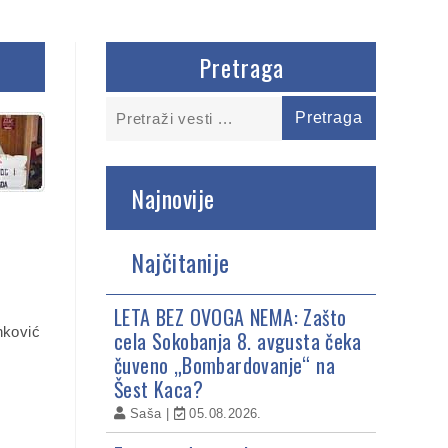
Pretraga
Najnovije
Najčitanije
LETA BEZ OVOGA NEMA: Zašto
cela Sokobanja 8. avgusta čeka
čuveno „Bombardovanje“ na
Šest Kaca?
Saša
05.08.2026.