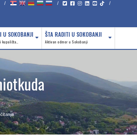
/
/
/
I U SOKOBANJI
ŠTA RADITI U SOKOBANJI
 i kupališta…
Aktivan odmor u Sokobanji
 niotkuda
čitanja