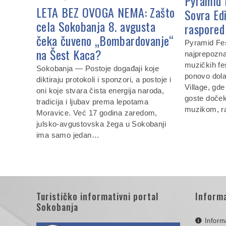
Pyramid 
LETA BEZ OVOGA NEMA: Zašto
Sovra Ed
cela Sokobanja 8. avgusta
raspored 
čeka čuveno „Bombardovanje“
Pyramid Fes
na Šest Kaca?
najprepoznat
muzičkih fe
Sokobanja — Postoje događaji koje
ponovo dola
diktiraju protokoli i sponzori, a postoje i
Village, gde
oni koje stvara čista energija naroda,
goste doček
tradicija i ljubav prema lepotama
muzikom, r
Moravice. Već 17 godina zaredom,
julsko-avgustovska žega u Sokobanji
ima samo jedan…
Turističko informativni portal
Informa
Sokobanja
Inform