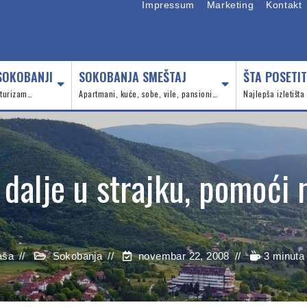
Impressum
Marketing
Kontakt
SOKOBANJI
SOKOBANJA SMEŠTAJ
ŠTA POSETIT
, turizam…
Apartmani, kuće, sobe, vile, pansioni…
Najlepša izletišta
 dalje u strajku, pomoći
aša
Sokobanja
novembar 22, 2008
3 minuta 