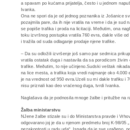
a spavam po kućama prijatelja, često i u jednom napu
Ivanka.
Ona ne spori da je od jednog poznanika iz Jošanice 
pozajmila pare, da ih nije vratila na vreme i da je sud n
se popiše trafika i proda na licitaciji. Meðutim, ona na
toku izvršnog postupka vratila 760 evra, dakle više od
i tražila od suda odlaganje prodaje njene trafike.
– Da su odložili izvršenje još samo par sedmica prikupi
vratila ostatak duga i nastavila da sa porodicom živim
trafike. Meðutim, to nije učinjeno.Sudski veštak nikada
na lice mesta, a trafika koja vredi najmanje oko 4.000 
je na vrednost od 950 evra.Uzeli su mi dakle trafiku i 
nisu priznali kao deo vraćenog duga, tvrdi Ivanka.
Naglašava da je podnosila mnoge žalbe i pritužbe na 
Žalba ministarstvu
NJene žalbe stizale su i do Ministarstva pravde i Vrho
odgovarano joj je da u njenom predmetu broj K-98/05 „ n
nezakontosti u radu uda“. Ispada da je sve uraðeno „p