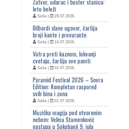
Zatvor, udarac i buster stanica:
leto beleži
Saša
29.07.2026.
Bilbordi slave ugovor, čaršija
broji kante i prevarante
Saša
16.07.2026.
Vatra preti kaznom, lokvanji
cvetaju, čaršija sve pamti
Saša
02.07.2026.
Pyramid Festival 2026 – Sovra
Edition: Kompletan raspored
svih bina i zona
Saša
01.07.2026.
Muzička magija pod otvorenim
nebom: Velina Stamenković
nastupa u Sokobanji 9. jula