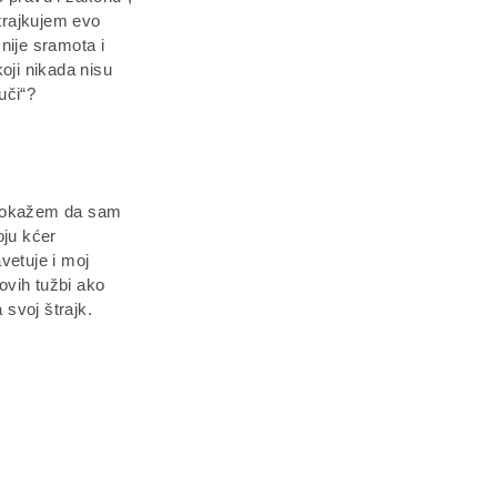
štrajkujem evo
nije sramota i
oji nikada nisu
uči“?
 dokažem da sam
oju kćer
vetuje i moj
ovih tužbi ako
 svoj štrajk.