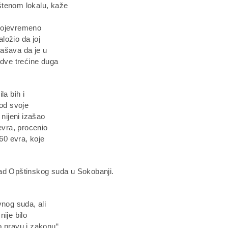
štenom lokalu, kaže
svojevremeno
aložio da joj
glašava da je u
 dve trećine duga
la bih i
 od svoje
 nijeni izašao
evra, procenio
760 evra, koje
rad Opštinskog suda u Sokobanji.
vnog suda, ali
ije bilo
o pravu i zakonu“,