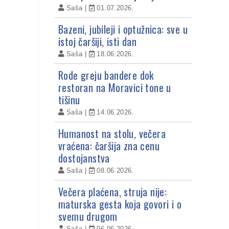
Saša
01.07.2026.
Bazeni, jubileji i optužnica: sve u
istoj čaršiji, isti dan
Saša
18.06.2026.
Rode greju bandere dok
restoran na Moravici tone u
tišinu
Saša
14.06.2026.
Humanost na stolu, večera
vraćena: čaršija zna cenu
dostojanstva
Saša
08.06.2026.
Večera plaćena, struja nije:
maturska gesta koja govori i o
svemu drugom
Saša
06.06.2026.