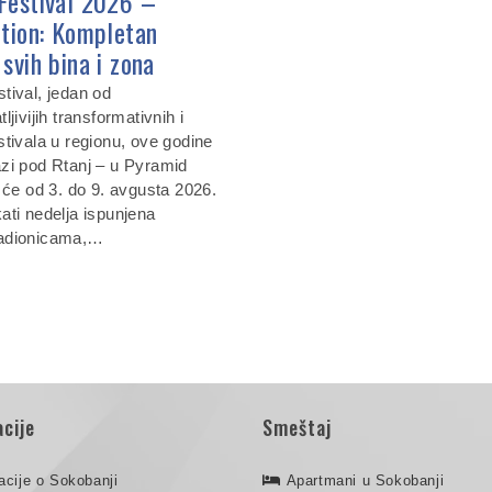
Festival 2026 –
ition: Kompletan
svih bina i zona
tival, jedan od
ljivijih transformativnih i
stivala u regionu, ove godine
zi pod Rtanj – u Pyramid
 će od 3. do 9. avgusta 2026.
ati nedelja ispunjena
adionicama,…
cije
Smeštaj
acije o Sokobanji
Apartmani u Sokobanji