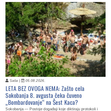
Saša |
05.08.2026.
LETA BEZ OVOGA NEMA: Zašto cela
Sokobanja 8. avgusta čeka čuveno
„Bombardovanje“ na Šest Kaca?
Sokobanja — Postoje događaji koje diktiraju protokoli i