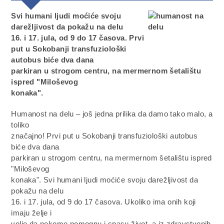
Svi humani ljudi moćiće svoju
darežljivost da pokažu na delu
16. i 17. jula, od 9 do 17 časova. Prvi
put u Sokobanji transfuziološki
autobus biće dva dana
parkiran u strogom centru, na mermernom šetalištu
ispred "Miloševog
konaka".
Humanost na delu – još jedna prilika da damo tako malo, a
toliko
značajno! Prvi put u Sokobanji transfuziološki autobus
biće dva dana
parkiran u strogom centru, na mermernom šetalištu ispred
"Miloševog
konaka". Svi humani ljudi moćiće svoju darežljivost da
pokažu na delu
16. i 17. jula, od 9 do 17 časova. Ukoliko ima onih koji
imaju želje i
volje da nekome pomognu i spasu život, a iz zdravstvenih