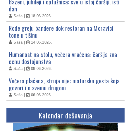
Bazeni, jubileji i optužnica: sve u istoj čaršiji, isti
dan
Saša
18.06.2026.
Rode greju bandere dok restoran na Moravici
tone u tišinu
Saša
14.06.2026.
Humanost na stolu, večera vraćena: čaršija zna
cenu dostojanstva
Saša
08.06.2026.
Večera plaćena, struja nije: maturska gesta koja
govori i o svemu drugom
Saša
06.06.2026.
Kalendar dešavanja