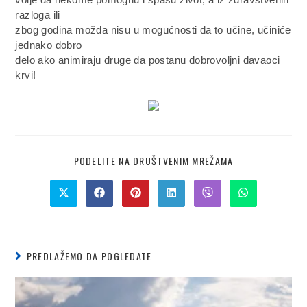
razloga ili
zbog godina možda nisu u mogućnosti da to učine, učiniće
jednako dobro
delo ako animiraju druge da postanu dobrovoljni davaoci
krvi!
PODELITE NA DRUŠTVENIM MREŽAMA
PREDLAŽEMO DA POGLEDATE