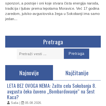
sponzori, a postoje i oni koje stvara čista energija naroda,
tradicija i ljubav prema lepotama Moravice. Već 17 godina
zaredom, julsko-avgustovska žega u Sokobanji ima samo
jedan…
Pretraga
Najnovije
Najčitanije
LETA BEZ OVOGA NEMA: Zašto cela Sokobanja 8.
avgusta čeka čuveno „Bombardovanje“ na Šest
Kaca?
Saša
05.08.2026.