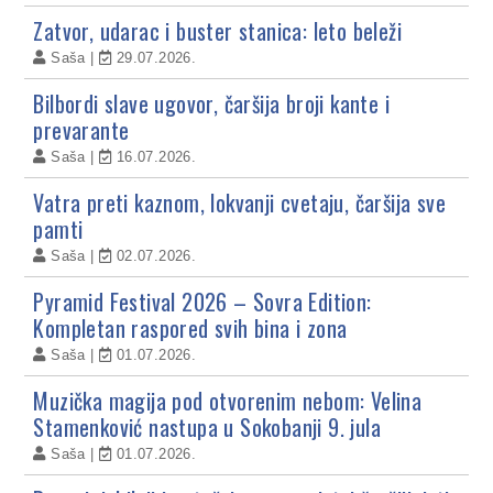
Zatvor, udarac i buster stanica: leto beleži
Saša
29.07.2026.
Bilbordi slave ugovor, čaršija broji kante i
prevarante
Saša
16.07.2026.
Vatra preti kaznom, lokvanji cvetaju, čaršija sve
pamti
Saša
02.07.2026.
Pyramid Festival 2026 – Sovra Edition:
Kompletan raspored svih bina i zona
Saša
01.07.2026.
Muzička magija pod otvorenim nebom: Velina
Stamenković nastupa u Sokobanji 9. jula
Saša
01.07.2026.