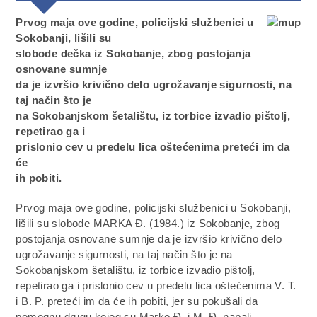
Prvog maja ove godine, policijski službenici u
Sokobanji, lišili su
slobode dečka iz Sokobanje, zbog postojanja
osnovane sumnje
da je izvršio krivično delo ugrožavanje sigurnosti, na
taj način što je
na Sokobanjskom šetalištu, iz torbice izvadio pištolj,
repetirao ga i
prislonio cev u predelu lica oštećenima preteći im da
će
ih pobiti.
Prvog maja ove godine, policijski službenici u Sokobanji,
lišili su slobode MARKA Ð. (1984.) iz Sokobanje, zbog
postojanja osnovane sumnje da je izvršio krivično delo
ugrožavanje sigurnosti, na taj način što je na
Sokobanjskom šetalištu, iz torbice izvadio pištolj,
repetirao ga i prislonio cev u predelu lica oštećenima V. T.
i B. P. preteći im da će ih pobiti, jer su pokušali da
pomognu drugu kojeg su Marko Ð. i M. Ð. napali.