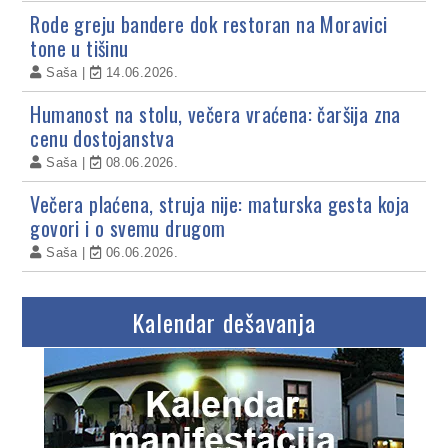
Rode greju bandere dok restoran na Moravici
tone u tišinu
Saša
14.06.2026.
Humanost na stolu, večera vraćena: čaršija zna
cenu dostojanstva
Saša
08.06.2026.
Večera plaćena, struja nije: maturska gesta koja
govori i o svemu drugom
Saša
06.06.2026.
Kalendar dešavanja