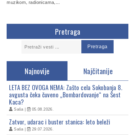
muzikom, radionicama,…
Pretraga
Najnovije
Najčitanije
LETA BEZ OVOGA NEMA: Zašto cela Sokobanja 8.
avgusta čeka čuveno „Bombardovanje“ na Šest
Kaca?
Saša
05.08.2026.
Zatvor, udarac i buster stanica: leto beleži
Saša
29.07.2026.