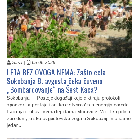
Saša |
05.08.2026.
LETA BEZ OVOGA NEMA: Zašto cela
Sokobanja 8. avgusta čeka čuveno
„Bombardovanje“ na Šest Kaca?
Sokobanja — Postoje događaji koje diktiraju protokoli i
sponzori, a postoje i oni koje stvara čista energija naroda,
tradicija i ljubav prema lepotama Moravice. Već 17 godina
zaredom, julsko-avgustovska žega u Sokobanji ima samo
jedan…