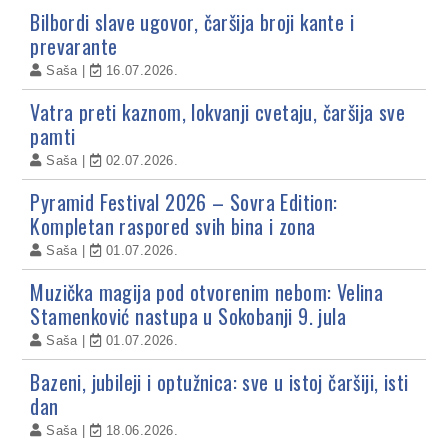
Bilbordi slave ugovor, čaršija broji kante i
prevarante
Saša
16.07.2026.
Vatra preti kaznom, lokvanji cvetaju, čaršija sve
pamti
Saša
02.07.2026.
Pyramid Festival 2026 – Sovra Edition:
Kompletan raspored svih bina i zona
Saša
01.07.2026.
Muzička magija pod otvorenim nebom: Velina
Stamenković nastupa u Sokobanji 9. jula
Saša
01.07.2026.
Bazeni, jubileji i optužnica: sve u istoj čaršiji, isti
dan
Saša
18.06.2026.