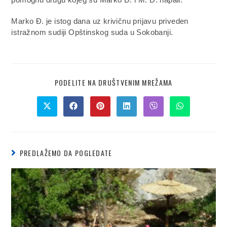
Marko Ð. je istog dana uz krivičnu prijavu priveden
istražnom sudiji Opštinskog suda u Sokobanji.
PODELITE NA DRUŠTVENIM MREŽAMA
PREDLAŽEMO DA POGLEDATE