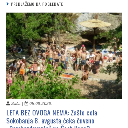
PREDLAŽEMO DA POGLEDATE
Saša |
05.08.2026.
LETA BEZ OVOGA NEMA: Zašto cela
Sokobanja 8. avgusta čeka čuveno