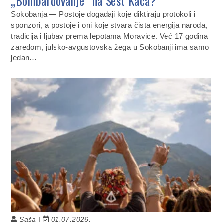
„Bombardovanje“ na Šest Kaca?
Sokobanja — Postoje događaji koje diktiraju protokoli i
sponzori, a postoje i oni koje stvara čista energija naroda,
tradicija i ljubav prema lepotama Moravice. Već 17 godina
zaredom, julsko-avgustovska žega u Sokobanji ima samo
jedan…
Saša |
01.07.2026.