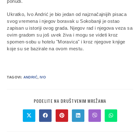
ponudi.
Ukratko, Ivo Andrić je bio jedan od najznačajnijih pisaca
svog vremena i njegov boravak u Sokobanji je ostao
zapisan u istoriji ovog grada. Njegov rad i njegova veza sa
ovim gradom su još uvek živa i mogu se videti kroz
spomen-sobu u hotelu "Moravica" i kroz njegove knjige
koje su se bazirale na ovom mestu.
TAGOVI:
ANDRIĆ
,
IVO
PODELITE NA DRUŠTVENIM MREŽAMA