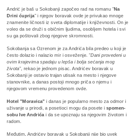
Andrić je baš u Sokobanji započeo rad na romanu "
Na
Drini ćuprija
" i njegov boravak ovde je privukao mnoge
znamenite ličnosti iz sveta diplomatije i književnosti. On je
voleo da se druži s običnim ljudima, osobljem hotela i svi
su ga poštovali zbog njegove skromnosti.
Sokobanja sa Ozrenom je za Andrića bila predeo u koji je
često dolazio i nalazio mir i osveženje. "
Dani provedeni u
ovim krajevima spadaju u lepša i bolja sećanja mog
života
", rekao je jednom pisac. Andrićev boravak u
Sokobanji je ostavio trajan utisak na mesto i njegove
stanovnike, a danas postoji mnogo priča o njemu i
njegovom vremenu provedenom ovde.
Hotel "Moravica"
i danas je popularno mesto za odmor i
uživanje u prirodi, a posetioci mogu da posete i
spomen-
sobu Ive Andrića
i da se upoznaju sa njegovim životom i
radom.
Međutim, Andrićev boravak u Sokobanji nije bio uvek