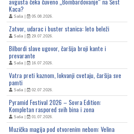
avgusta čeka čuveno „Bombardovanje“ na Šest
Kaca?
Saša
05.08.2026.
Zatvor, udarac i buster stanica: leto beleži
Saša
29.07.2026.
Bilbordi slave ugovor, čaršija broji kante i
prevarante
Saša
16.07.2026.
Vatra preti kaznom, lokvanji cvetaju, čaršija sve
pamti
Saša
02.07.2026.
Pyramid Festival 2026 – Sovra Edition:
Kompletan raspored svih bina i zona
Saša
01.07.2026.
Muzička magija pod otvorenim nebom: Velina