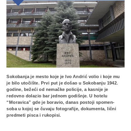
Sokobanja je mesto koje je Ivo Andrić volio i koje mu
je bilo utočište. Prvi put je došao u Sokobanju 1942.
godine, bežeći od nemačke policije, a kasnije je
redovno dolazio bar jednom godišnje. U hotelu
“Moravica” gde je boravio, danas postoji spomen-
soba u kojoj se čuvaju fotografije, dokumenta, lični
predmeti pisca i rukopisi.