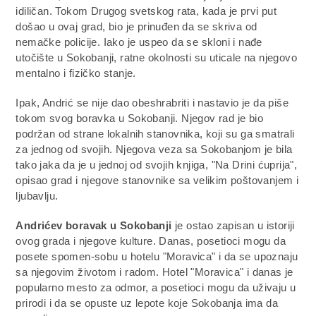
idiličan. Tokom Drugog svetskog rata, kada je prvi put
došao u ovaj grad, bio je prinuđen da se skriva od
nemačke policije. Iako je uspeo da se skloni i nađe
utočište u Sokobanji, ratne okolnosti su uticale na njegovo
mentalno i fizičko stanje.
Ipak, Andrić se nije dao obeshrabriti i nastavio je da piše
tokom svog boravka u Sokobanji. Njegov rad je bio
podržan od strane lokalnih stanovnika, koji su ga smatrali
za jednog od svojih. Njegova veza sa Sokobanjom je bila
tako jaka da je u jednoj od svojih knjiga, "Na Drini ćuprija",
opisao grad i njegove stanovnike sa velikim poštovanjem i
ljubavlju.
Andrićev boravak u Sokobanji
je ostao zapisan u istoriji
ovog grada i njegove kulture. Danas, posetioci mogu da
posete spomen-sobu u hotelu "Moravica" i da se upoznaju
sa njegovim životom i radom. Hotel "Moravica" i danas je
popularno mesto za odmor, a posetioci mogu da uživaju u
prirodi i da se opuste uz lepote koje Sokobanja ima da