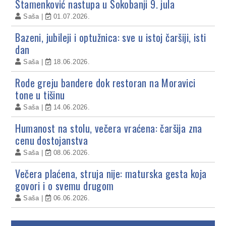
Stamenković nastupa u Sokobanji 9. jula
Saša
01.07.2026.
Bazeni, jubileji i optužnica: sve u istoj čaršiji, isti
dan
Saša
18.06.2026.
Rode greju bandere dok restoran na Moravici
tone u tišinu
Saša
14.06.2026.
Humanost na stolu, večera vraćena: čaršija zna
cenu dostojanstva
Saša
08.06.2026.
Večera plaćena, struja nije: maturska gesta koja
govori i o svemu drugom
Saša
06.06.2026.