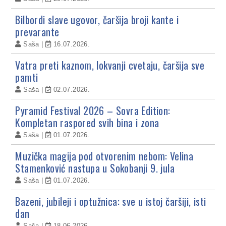
Bilbordi slave ugovor, čaršija broji kante i
prevarante
Saša
16.07.2026.
Vatra preti kaznom, lokvanji cvetaju, čaršija sve
pamti
Saša
02.07.2026.
Pyramid Festival 2026 – Sovra Edition:
Kompletan raspored svih bina i zona
Saša
01.07.2026.
Muzička magija pod otvorenim nebom: Velina
Stamenković nastupa u Sokobanji 9. jula
Saša
01.07.2026.
Bazeni, jubileji i optužnica: sve u istoj čaršiji, isti
dan
Saša
18.06.2026.