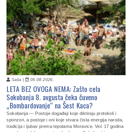
Saša |
05.08.2026.
LETA BEZ OVOGA NEMA: Zašto cela
Sokobanja 8. avgusta čeka čuveno
„Bombardovanje“ na Šest Kaca?
Sokobanja — Postoje događaji koje diktiraju protokoli i
sponzori, a postoje i oni koje stvara čista energija naroda,
tradicija i ljubav prema lepotama Moravice. Već 17 godina