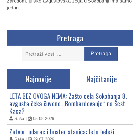
zaredom, julsko-avgustovska žega u Sokobanji ima samo
jedan…
Pretraga
Najnovije
Najčitanije
LETA BEZ OVOGA NEMA: Zašto cela Sokobanja 8.
avgusta čeka čuveno „Bombardovanje“ na Šest
Kaca?
Saša
05.08.2026.
Zatvor, udarac i buster stanica: leto beleži
Saša
29.07.2026.