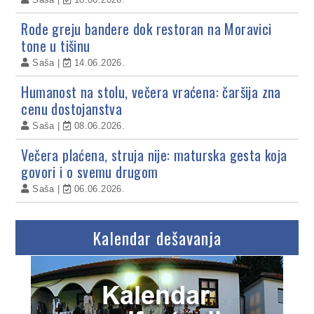
Rode greju bandere dok restoran na Moravici
tone u tišinu
Saša
14.06.2026.
Humanost na stolu, večera vraćena: čaršija zna
cenu dostojanstva
Saša
08.06.2026.
Večera plaćena, struja nije: maturska gesta koja
govori i o svemu drugom
Saša
06.06.2026.
Kalendar dešavanja