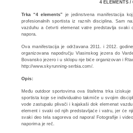
4 ELEMENTS / 0
Trka “4 elements”
je jedinstvena manifestacija koj
profesionalnih sportista iz raznih disciplina. Sam n
vazduhu a četvrti elemenat vatre predstavlja svaki od
napora.
Ova manifestacija je održavana 2011. i 2012. godine
organizovana napodručju Vlasinskog jezera do Varde
Bovansko jezero i u sklopu nje biće organizovan i Rtan
http://www.skyrunning-serbia.com/.
Opis:
Među outdoor sportovima ova štafetna trka iziskuje 
sportista koje se individualno takmiče u svojim discip
vode zastupalu plivači i kajakaši dok elemenat vazduh
element i svaki od njih predstavljaće i vatru, jer će 
svaki deo tela sagoreva od napora! Fotografije i vide
naporima je reč.