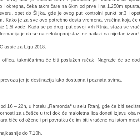
no i okrepna, čeka takmičare na 6km od prve i na 1.250m spusta,
veru, opet do Šiljka, gde je ovog put kontrolni punkt br.3 i ope
. Kako je za sve ovo potrebno dosta vremena, vrućina koja će u
 1,5l vode. Kada se po drugi put osvoji vrh Rtnja, staza se vrać
ormacija je da se na celokupnoj stazi ne nailazi na nijedan izvor!
Classic za Ligu 2018.
 offica, takmičarima će biti poslužen ručak. Nagrade će se dode
prevoza jer je destinacija lako dostupna i poznata svima.
od 16 – 22h, u hotelu „Ramonda“ u selu Rtanj, gde će biti sediš
vornosti za učešće u trci dok će maloletna lica doneti izjavu oba ro
ičara biće odložene i pri povratku će im biti vraćene na istom mest
. najkasnije do 7.10h.