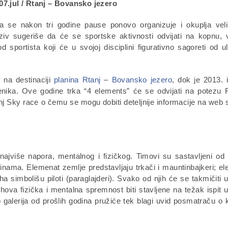
7.jul / Rtanj – Bovansko jezero
a se nakon tri godine pause ponovo organizuje i okuplja veli
aziv sugeriše da će se sportske aktivnosti odvijati na kopnu, 
 sportista koji će u svojoj disciplini figurativno sagoreti od u
 na destinaciji
planina Rtanj
–
Bovansko jezero
, dok je 2013. 
nika. Ove godine trka “4 elements” će se odvijati na potezu 
j Sky race o čemu se mogu dobiti deteljnije informacije na web s
najviše napora, mentalnog i fizičkog. Timovi su sastavljeni od
linama. Elemenat zemlje predstavljaju trkači i mauntinbajkeri; e
a simbolišu piloti (paraglajderi). Svako od njih će se takmičiti
njihova fizička i mentalna spremnost biti stavljene na težak ispit
o galerija od prošlih godina pružiće tek blagi uvid posmatraču o