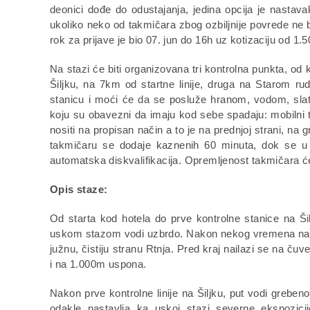
deonici dođe do odustajanja, jedina opcija je nastav
ukoliko neko od takmičara zbog ozbiljnije povrede ne 
rok za prijave je bio 07. jun do 16h uz kotizaciju od 1
Na stazi će biti organizovana tri kontrolna punkta, od 
Šiljku, na 7km od startne linije, druga na Starom ru
stanicu i moći će da se posluže hranom, vodom, sla
koju su obavezni da imaju kod sebe spadaju: mobilni tel
nositi na propisan način a to je na prednjoj strani, na 
takmičaru se dodaje kaznenih 60 minuta, dok se u s
automatska diskvalifikacija. Opremljenost takmičara ć
Opis staze:
Od starta kod hotela do prve kontrolne stanice na Ši
uskom stazom vodi uzbrdo. Nakon nekog vremena nailaz
južnu, čistiju stranu Rtnja. Pred kraj nailazi se na čuv
i na 1.000m uspona.
Nakon prve kontrolne linije na Šiljku, put vodi grebe
odakle nastavlja ka uskoj stazi severne ekspozic