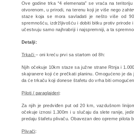
Ove godine trka “4 elemenata” se vraća na teritoriju
otvorenom, u prirodi, na terenu koji je više nego zaht
staze koja se mora savladati je nešto više od 90k
spremnošću, izdržljivošću i dobiti bitku protiv prirode
učestvuju samo najhrabriji i najspremniji, a ta spremnos
Detalji:
Trkači
– oni kreću prvi sa startom od 8h:
Njih očekuje 10km staze sa južne strane Rtnja i 1.000m 
skajranere koji će prečkati planinu. Omogućeno je da je
da će trkaču koji donese štafetu do vrha biti omogućen
Piloti / paraglajderi
:
Za njih je predviđen put od 20 km, vazdušnom linijom
očekuje iznosi 1.300m i u slučaju da slete ranije, j
predaju štafetu plivaču. Obavezan deo opreme pilota bi
Plivači
: