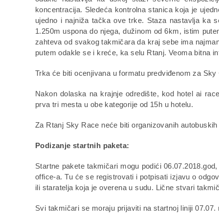
koncentracija. Sledeća kontrolna stanica koja je ujed
ujedno i najniža tačka ove trke. Staza nastavlja ka se
1.250m uspona do njega, dužinom od 6km, istim putem
zahteva od svakog takmičara da kraj sebe ima najmanje
putem odakle se i kreće, ka selu Rtanj. Veoma bitna inf
Trka će biti ocenjivana u formatu predviđenom za Sky 
Nakon dolaska na krajnje odredište, kod hotel ai race
prva tri mesta u obe kategorije od 15h u hotelu.
Za Rtanj Sky Race neće biti organizovanih autobuskih 
Podizanje startnih paketa:
Startne pakete takmičari mogu podići 06.07.2018.god, 
office-a. Tu će se registrovati i potpisati izjavu o odgo
ili staratelja koja je overena u sudu. Lične stvari takm
Svi takmičari se moraju prijaviti na startnoj liniji 07.07