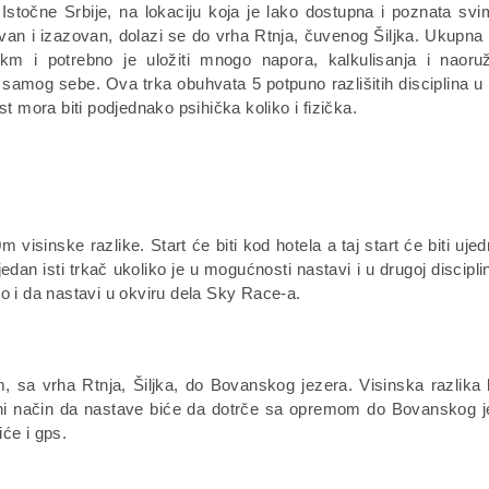
 Istočne Srbije, na lokaciju koja je lako dostupna i poznata sv
evan i izazovan, dolazi se do vrha Rtnja, čuvenog Šiljka. Ukupna
m i potrebno je uložiti mnogo napora, kalkulisanja i naoruž
 i samog sebe. Ova trka obuhvata 5 potpuno razlišitih disciplina u
t mora biti podjednako psihička koliko i fizička.
visinske razlike. Start će biti kod hotela a taj start će biti ujed
dan isti trkač ukoliko je u mogućnosti nastavi i u drugoj disciplin
o i da nastavi u okviru dela Sky Race-a.
, sa vrha Rtnja, Šiljka, do Bovanskog jezera. Visinska razlika 
edini način da nastave biće da dotrče sa opremom do Bovanskog j
će i gps.