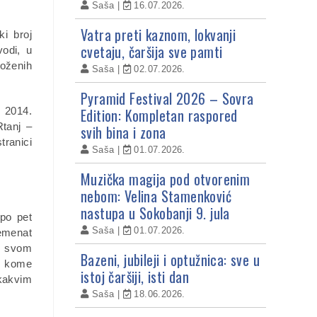
Saša
16.07.2026.
Vatra preti kaznom, lokvanji
ki broj
cvetaju, čaršija sve pamti
vodi, u
loženih
Saša
02.07.2026.
Pyramid Festival 2026 – Sovra
Edition: Kompletan raspored
i 2014.
Rtanj –
svih bina i zona
tranici
Saša
01.07.2026.
Muzička magija pod otvorenim
nebom: Velina Stamenković
nastupa u Sokobanji 9. jula
 po pet
Saša
01.07.2026.
lemenat
 u svom
Bazeni, jubileji i optužnica: sve u
 u kome
istoj čaršiji, isti dan
 kakvim
Saša
18.06.2026.