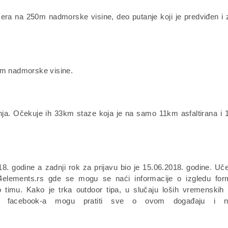
era na 250m nadmorske visine, deo putanje koji je predviđen i 
m nadmorske visine.
Rtnja. Očekuje ih 33km staze koja je na samo 11km asfaltirana i
8. godine a zadnji rok za prijavu bio je 15.06.2018. godine. Uč
lements.rs gde se mogu se naći informacije o izgledu form
o timu. Kako je trka outdoor tipa, u slučaju loših vremenskih
ici facebook-a mogu pratiti sve o ovom događaju i 