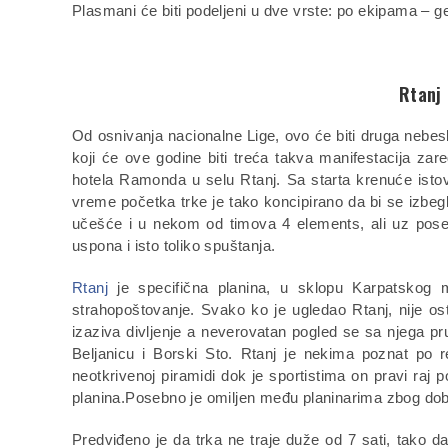
Plasmani će biti podeljeni u dve vrste: po ekipama – ge
Rtanj
Od osnivanja nacionalne Lige, ovo će biti druga nebes
koji će ove godine biti treća takva manifestacija z
hotela Ramonda u selu Rtanj. Sa starta krenuće istovr
vreme početka trke je tako koncipirano da bi se izbeg
učešće i u nekom od timova 4 elements, ali uz pos
uspona i isto toliko spuštanja.
Rtanj
je specifična planina, u sklopu Karpatskog m
strahopoštovanje. Svako ko je ugledao Rtanj, nije o
izaziva divljenje a neverovatan pogled se sa njega pr
Beljanicu i Borski Sto. Rtanj je nekima poznat po 
neotkrivenoj piramidi dok je sportistima on pravi raj
planina.Posebno je omiljen među planinarima zbog dobrih
Predviđeno je da trka ne traje duže od 7 sati, tako da