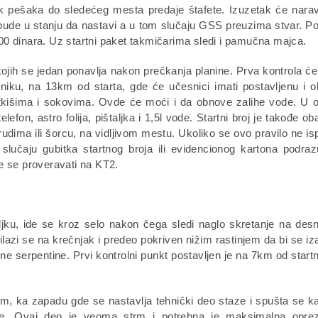
ak pešaka do sledećeg mesta predaje štafete. Izuzetak će narav
bude u stanju da nastavi a u tom slučaju GSS preuzima stvar. Po
.500 dinara. Uz startni paket takmičarima sledi i pamučna majca.
kojih se jedan ponavlja nakon prečkanja planine. Prva kontrola će 
dniku, na 13km od starta, gde će učesnici imati postavljenu i 
tkišima i sokovima. Ovde će moći i da obnove zalihe vode. U
efon, astro folija, pištaljka i 1,5l vode. Startni broj je takođe o
grudima ili šorcu, na vidljivom mestu. Ukoliko se ovo pravilo ne is
lučaju gubitka startnog broja ili evidencionog kartona podr
e se proveravati na KT2.
ljku, ide se kroz selo nakon čega sledi naglo skretanje na des
i se na krečnjak i predeo pokriven nižim rastinjem da bi se iz
ene serpentine. Prvi kontrolni punkt postavljen je na 7km od startne
nom, ka zapadu gde se nastavlja tehnički deo staze i spušta se k
ije. Ovaj deo je veoma strm i potrebna je maksimalna oprez