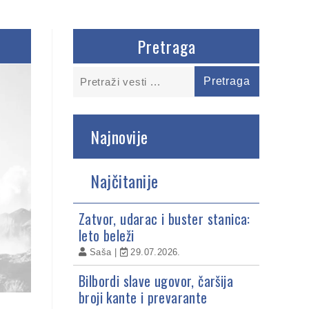
Pretraga
Najnovije
Najčitanije
Zatvor, udarac i buster stanica:
leto beleži
Saša
29.07.2026.
Bilbordi slave ugovor, čaršija
broji kante i prevarante