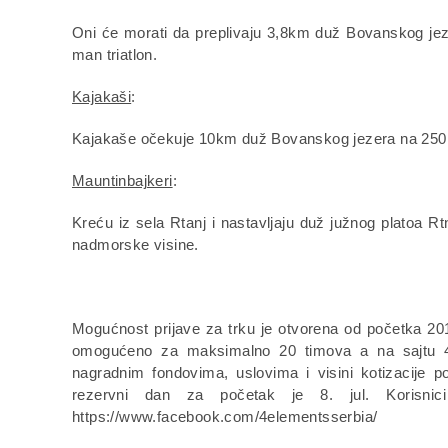
Oni će morati da preplivaju 3,8km duž Bovanskog jez
man triatlon.
Kajakaši
:
Kajakaše očekuje 10km duž Bovanskog jezera na 250
Mauntinbajkeri
:
Kreću iz sela Rtanj i nastavljaju duž južnog platoa 
nadmorske visine.
Mogućnost prijave za trku je otvorena od početka 201
omogućeno za maksimalno 20 timova a na sajtu 4e
nagradnim fondovima, uslovima i visini kotizacije p
rezervni dan za početak je 8. jul. Korisn
https://www.facebook.com/4elementsserbia/