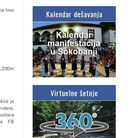
za Iron
Kalendar dešavanja
 1.200m
Virtuelne šetnje
ešće je
ulara,
 uslova
na FB