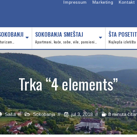
Impressum
Marketing
Kontakt
SOKOBANJI
SOKOBANJA SMEŠTAJ
ŠTA POSETIT
, turizam…
Apartmani, kuće, sobe, vile, pansioni…
Najlepša izletišta
Trka “4 elements”
Saša
Sokobanja
jul 3, 2018
8 minuta čita