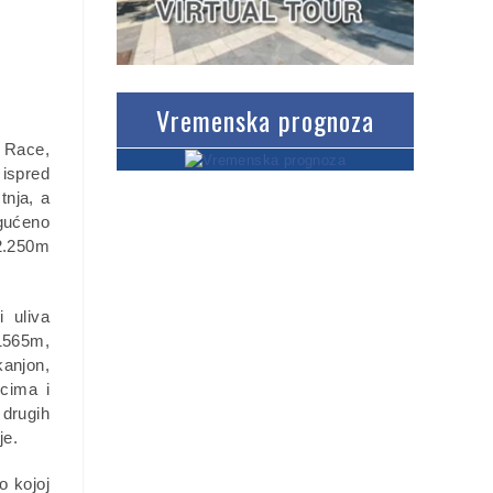
Vremenska prognoza
y Race,
 ispred
tnja, a
ogućeno
2.250m
 uliva
 1565m,
kanjon,
jcima i
 drugih
je.
o kojoj