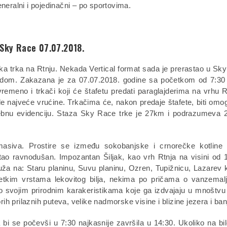
neralni i pojedinačni – po sportovima.
 Sky Race 07.07.2018.
ka trka na Rtnju. Nekada Vertical format sada je prerastao u Sk
aredom. Zakazana je za 07.07.2018. godine sa početkom od 7:30
emeno i trkači koji će štafetu predati paraglajderima na vrhu R
le najveće vrućine. Trkačima će, nakon predaje štafete, biti om
ebnu evidenciju. Staza Sky Race trke je 27km i podrazumeva 
asiva. Prostire se između sokobanjske i crnorečke kotline i
stao ravnodušan. Impozantan Šiljak, kao vrh Rtnja na visini od
uža na: Staru planinu, Suvu planinu, Ozren, Tupižnicu, Lazarev 
retkim vrstama lekovitog bilja, nekima po pričama o vanzemal
 po svojim prirodnim karakeristikama koje ga izdvajaju u mnoštvu
 prilaznih puteva, velike nadmorske visine i blizine jezera i ban
 bi se počevši u 7:30 najkasnije završila u 14:30. Ukoliko na bil