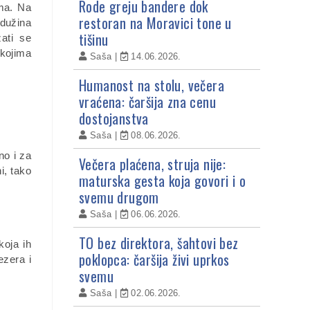
Rode greju bandere dok
ima. Na
restoran na Moravici tone u
 dužina
tišinu
ati se
 kojima
Saša
14.06.2026.
Humanost na stolu, večera
vraćena: čaršija zna cenu
dostojanstva
Saša
08.06.2026.
no i za
Večera plaćena, struja nije:
i, tako
maturska gesta koja govori i o
svemu drugom
Saša
06.06.2026.
TO bez direktora, šahtovi bez
koja ih
poklopca: čaršija živi uprkos
ezera i
svemu
Saša
02.06.2026.