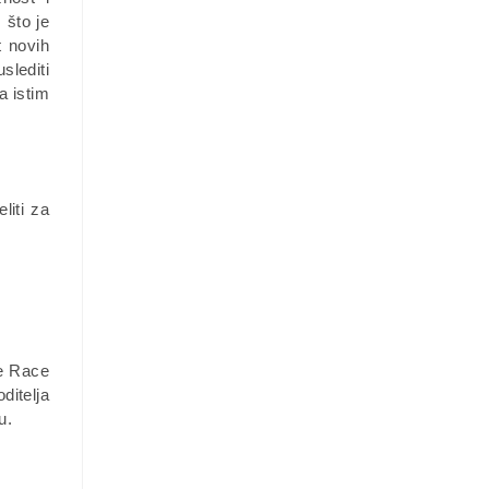
 što je
t novih
slediti
a istim
liti za
te Race
ditelja
u.