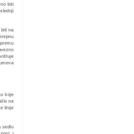
no biti
slednji
biti na
okrepnu
 opremu
bavezno
poštuje
azumeva
no koje
ašlo na
 linije
a sedlu
nost i