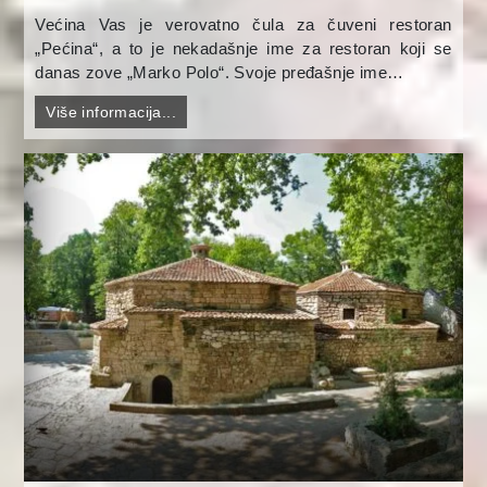
Većina Vas je verovatno čula za čuveni restoran
„Pećina“, a to je nekadašnje ime za restoran koji se
danas zove „Marko Polo“. Svoje pređašnje ime…
Više informacija...