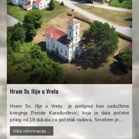
Hram Sv. Ilije u Vrelu
Hram Sv. Ilije u Vrelu je podignut kao zadužbina
kneginje Peside Karađorđević, koja je dala početni
prilog od 18 dukata za početak radova. Smešten je…
Više informacija...