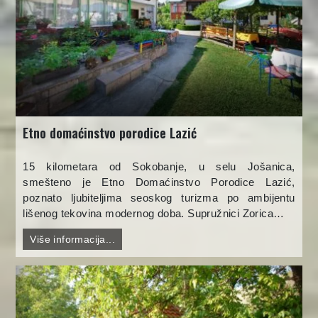
Etno domaćinstvo porodice Lazić
15 kilometara od Sokobanje, u selu Jošanica,
smešteno je Etno Domaćinstvo Porodice Lazić,
poznato ljubiteljima seoskog turizma po ambijentu
lišenog tekovina modernog doba. Supružnici Zorica…
Više informacija...