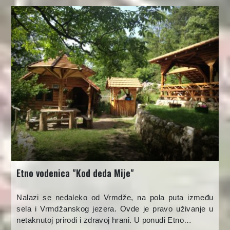
Etno vodenica "Kod deda Mije"
Nalazi se nedaleko od Vrmdže, na pola puta između
sela i Vrmdžanskog jezera. Ovde je pravo uživanje u
netaknutoj prirodi i zdravoj hrani. U ponudi Etno…