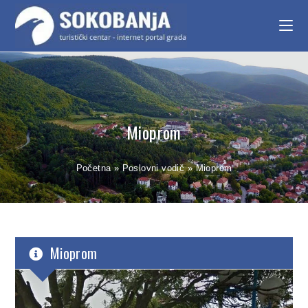
Mioprom
Početna
»
Poslovni vodič
»
Mioprom
Mioprom