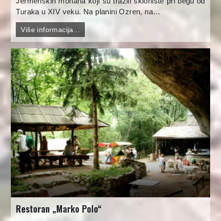
Jermenskih monaha koji su tražili sklonište pri begu od
Turaka u XIV veku. Na planini Ozren, na…
Više informacija...
Restoran „Marko Polo“