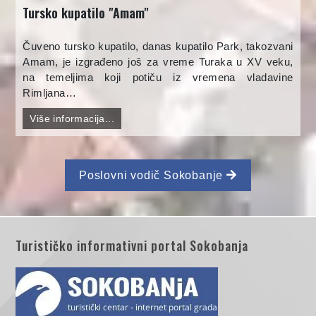
Tursko kupatilo "Amam"
Čuveno tursko kupatilo, danas kupatilo Park, takozvani
Amam, je izgrađeno još za vreme Turaka u XV veku,
na temeljima koji potiču iz vremena vladavine
Rimljana…
Više informacija...
Poslovni vodič Sokobanje
Turističko informativni portal Sokobanja