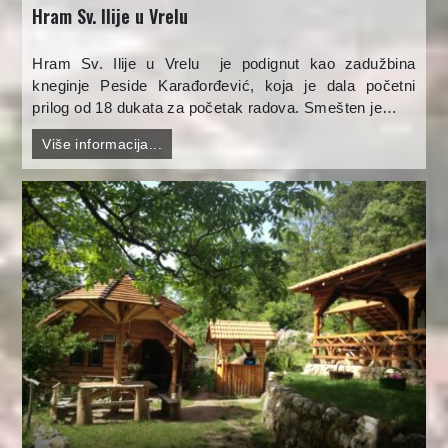
Hram Sv. Ilije u Vrelu
Hram Sv. Ilije u Vrelu je podignut kao zadužbina
kneginje Peside Karađorđević, koja je dala početni
prilog od 18 dukata za početak radova. Smešten je…
Više informacija...