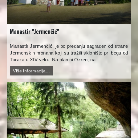
Manastir "Jermenčić"
Manastir Jermenčić je po predanju sagrađen od strane
Jermenskih monaha koji su tražili sklonište pri begu od
Turaka u XIV veku. Na planini Ozren, na…
Više informacija...