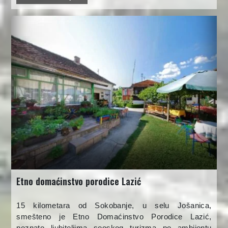
Etno domaćinstvo porodice Lazić
15 kilometara od Sokobanje, u selu Jošanica,
smešteno je Etno Domaćinstvo Porodice Lazić,
poznato ljubiteljima seoskog turizma po ambijentu