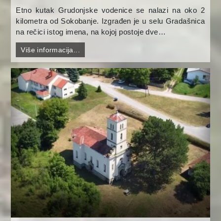
Etno kutak Grudonjske vodenice se nalazi na oko 2
kilometra od Sokobanje. Izgrađen je u selu Gradašnica
na rečici istog imena, na kojoj postoje dve…
Više informacija...