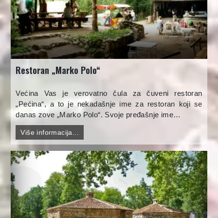
Restoran „Marko Polo“
Većina Vas je verovatno čula za čuveni restoran
„Pećina“, a to je nekadašnje ime za restoran koji se
danas zove „Marko Polo“. Svoje pređašnje ime…
Više informacija...