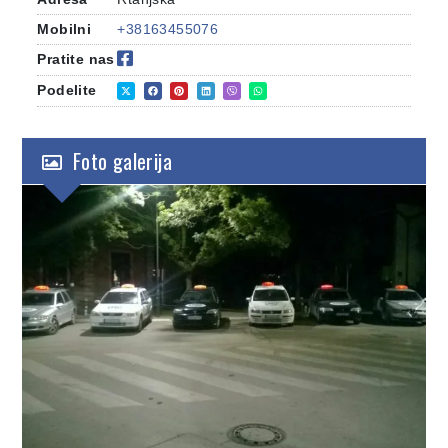
Mobilni
+38163455076
Pratite nas
Podelite
Foto galerija