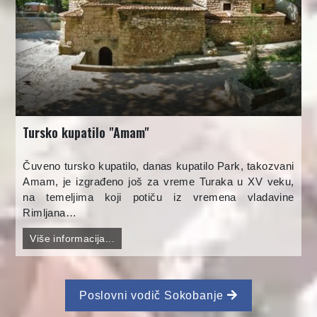
Tursko kupatilo "Amam"
Čuveno tursko kupatilo, danas kupatilo Park, takozvani
Amam, je izgrađeno još za vreme Turaka u XV veku,
na temeljima koji potiču iz vremena vladavine
Rimljana…
Više informacija...
Poslovni vodič Sokobanje