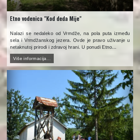
Etno vodenica "Kod deda Mije"
Nalazi se nedaleko od Vrmdže, na pola puta između
sela i Vrmdžanskog jezera. Ovde je pravo uživanje u
netaknutoj prirodi i zdravoj hrani. U ponudi Etno…
Više informacija...