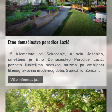
Etno domaćinstvo porodice Lazić
15 kilometara od Sokobanje, u selu Jošanica,
smešteno je Etno Domaćinstvo Porodice Lazić,
poznato ljubiteljima seoskog turizma po ambijentu
lišenog tekovina modernog doba. Supružnici Zorica…
Više informacija...