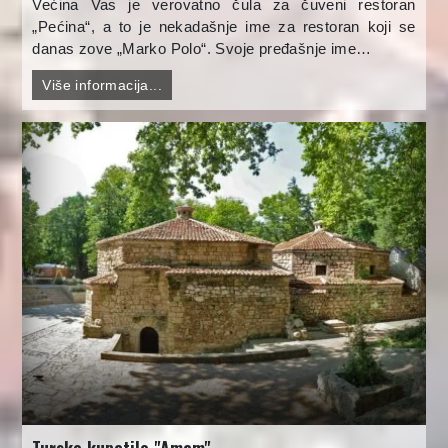
Većina Vas je verovatno čula za čuveni restoran
„Pećina“, a to je nekadašnje ime za restoran koji se
danas zove „Marko Polo“. Svoje pređašnje ime…
Više informacija...
Tursko kupatilo "Amam"