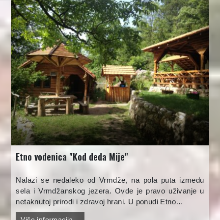
Etno vodenica "Kod deda Mije"
Nalazi se nedaleko od Vrmdže, na pola puta između
sela i Vrmdžanskog jezera. Ovde je pravo uživanje u
netaknutoj prirodi i zdravoj hrani. U ponudi Etno…
Više informacija...