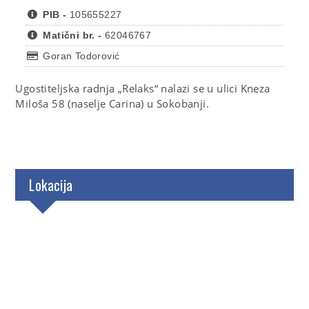
PIB -
105655227
Matični br. -
62046767
Goran Todorović
Ugostiteljska radnja „Relaks“ nalazi se u ulici
Kneza
Miloša 58 (naselje Carina) u Sokobanji.
Lokacija