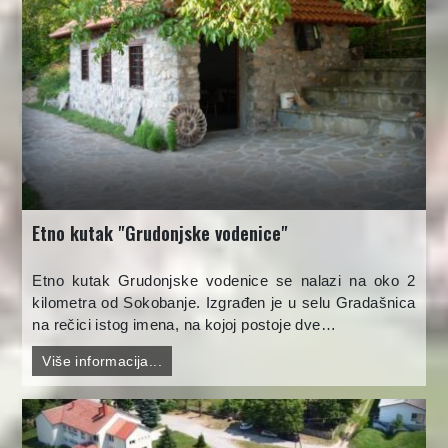
Etno kutak "Grudonjske vodenice"
Etno kutak Grudonjske vodenice se nalazi na oko 2
kilometra od Sokobanje. Izgrađen je u selu Gradašnica
na rečici istog imena, na kojoj postoje dve…
Više informacija...