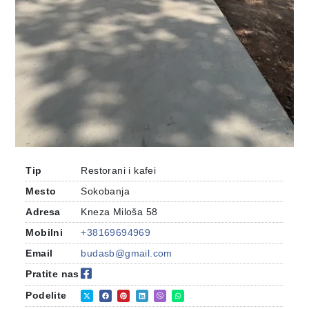
Tip
Restorani i kafei
Mesto
Sokobanja
Adresa
Kneza Miloša 58
Mobilni
+38169694969
Email
budasb@gmail.com
Pratite nas
Podelite