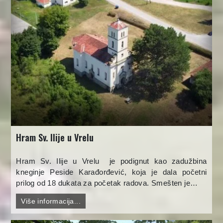
Hram Sv. Ilije u Vrelu
Hram Sv. Ilije u Vrelu je podignut kao zadužbina
kneginje Peside Karađorđević, koja je dala početni
prilog od 18 dukata za početak radova. Smešten je…
Više informacija...