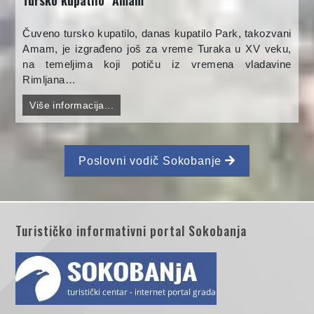
Čuveno tursko kupatilo, danas kupatilo Park, takozvani
Amam, je izgrađeno još za vreme Turaka u XV veku,
na temeljima koji potiču iz vremena vladavine
Rimljana…
Više informacija...
Poslovni vodič Sokobanje
Turističko informativni portal Sokobanja