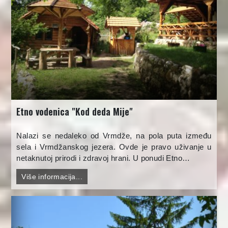
Etno vodenica "Kod deda Mije"
Nalazi se nedaleko od Vrmdže, na pola puta između
sela i Vrmdžanskog jezera. Ovde je pravo uživanje u
netaknutoj prirodi i zdravoj hrani. U ponudi Etno…
Više informacija...