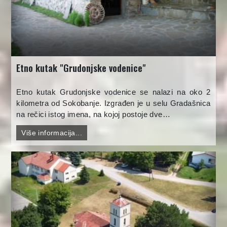
Etno kutak "Grudonjske vodenice"
Etno kutak Grudonjske vodenice se nalazi na oko 2
kilometra od Sokobanje. Izgrađen je u selu Gradašnica
na rečici istog imena, na kojoj postoje dve…
Više informacija...