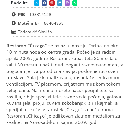
Podelite
PIB -
103814129
Matični br. -
56404368
Todorović Slaviša
Restoran "Čikago"
se nalazi u naselju Carina, na oko
10 minuta hoda od centra grada. Počeo je sa radom
aprila 2005. godine. Restoran, kapaciteta 80 mesta u
sali i 30 mesta u bašti, nudi bogat i raznovrstan meni, a
pogodan je i za porodična slavlja, poslovne ručkove i
proslave. Sala je klimatizovana, raspolaže centralnom
ventilacijom, TV plazmom, prijatnom muzikom tokom
celog dana. Na meniju možete naći: specijalitete sa
roštilja, riblje specijalitete, razne vrste pečenja, gotova
kuvana jela, proju, čuveni sokobanjski sir i kajmak, a
specijalitet kuće je ramstek „Čikago“ sa pečurkama.
Restoran „Chicago“ je odlikovan zlatnom medaljom za
kvalitet na Novosadskom sajmu 2009. god.