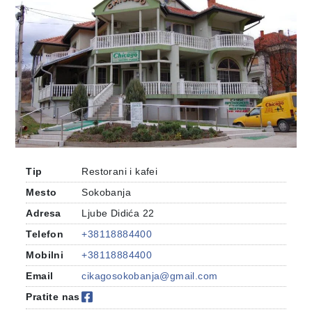
Tip
Restorani i kafei
Mesto
Sokobanja
Adresa
Ljube Didića 22
Telefon
+38118884400
Mobilni
+38118884400
Email
cikagosokobanja@gmail.com
Pratite nas