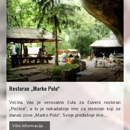
Restoran „Marko Polo“
Većina Vas je verovatno čula za čuveni restoran
„Pećina“, a to je nekadašnje ime za restoran koji se
danas zove „Marko Polo“. Svoje pređašnje ime…
Više informacija...