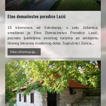
Etno domaćinstvo porodice Lazić
15 kilometara od Sokobanje, u selu Jošanica,
smešteno je Etno Domaćinstvo Porodice Lazić,
poznato ljubiteljima seoskog turizma po ambijentu
lišenog tekovina modernog doba. Supružnici Zorica…
Više informacija...