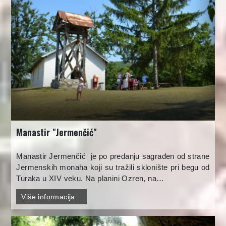
Manastir "Jermenčić"
Manastir Jermenčić je po predanju sagrađen od strane
Jermenskih monaha koji su tražili sklonište pri begu od
Turaka u XIV veku. Na planini Ozren, na…
Više informacija...