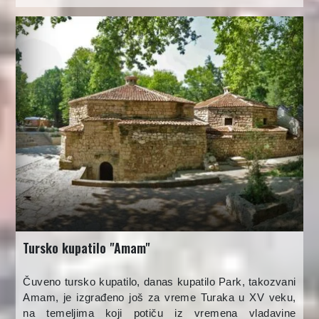
Tursko kupatilo "Amam"
Čuveno tursko kupatilo, danas kupatilo Park, takozvani
Amam, je izgrađeno još za vreme Turaka u XV veku,
na temeljima koji potiču iz vremena vladavine