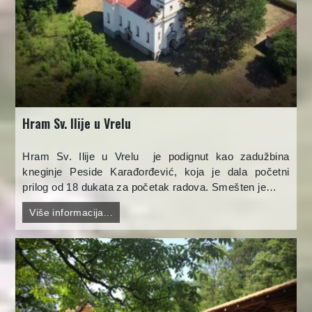
Hram Sv. Ilije u Vrelu
Hram Sv. Ilije u Vrelu je podignut kao zadužbina
kneginje Peside Karađorđević, koja je dala početni
prilog od 18 dukata za početak radova. Smešten je…
Više informacija...