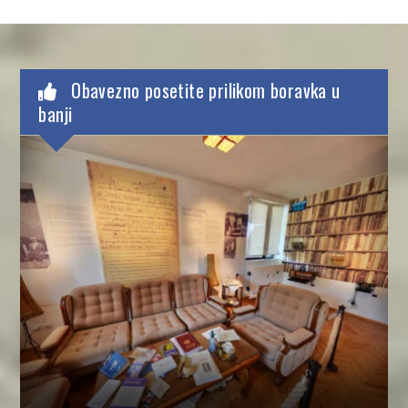
Obavezno posetite prilikom boravka u
banji