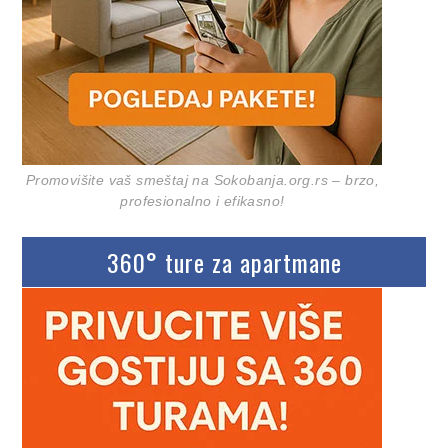
Promovišite vaš smeštaj na Sokobanja.org.rs – brzo,
profesionalno i efikasno!
360° ture za apartmane