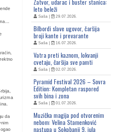
Zatvor, udarac i buster stanica:
c
leto beleži
egende
Saša
29.07.2026.
cima…
Bilbordi slave ugovor, čaršija
broji kante i prevarante
e
Saša
16.07.2026.
raćin,
Vatra preti kaznom, lokvanji
irektno
cvetaju, čaršija sve pamti
Saša
02.07.2026.
Pyramid Festival 2026 – Sovra
Edition: Kompletan raspored
rbija,
svih bina i zona
turizma
Saša
01.07.2026.
ina.
Muzička magija pod otvorenim
gu da
nebom: Velina Stamenković
avnim
nastupa u Sokobanji 9. jula
 mogao