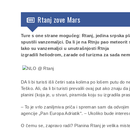
Rtanj zove Mars
Ture s one strane mogućeg: Rtanj, jedina srpska pl
spustili vanzemaljci. Da li je na Rtnju pao meteorit 
Iako su vanzemaljci u unutrašnjosti Rtnja
izgradili heliodrom, zarade od turizma za sada nem
DA li bi turisti išli četiri sata kolima po lošem putu
Teško. Ali, da li bi turisti prevalili ovaj put ako znaju d
planini (koja je, u stvari, piramida koju su izgradila pra
– To je vrlo zaniljmiva priča i spreman sam da odvoji
agencije „Pan Europa Adriatik“. – Ukoliko bude interesov
O čemu se, zapravo radi? Planina Rtanj je velika miste