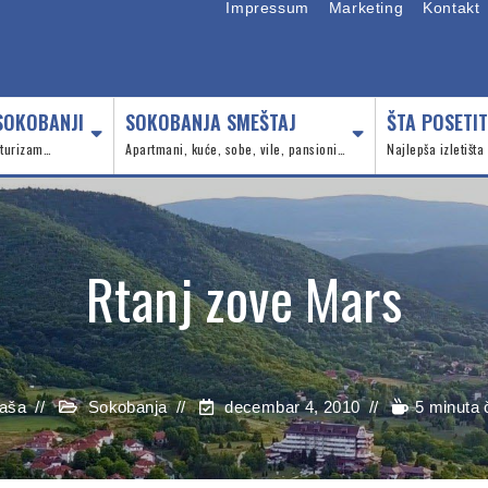
Impressum
Marketing
Kontakt
SOKOBANJI
SOKOBANJA SMEŠTAJ
ŠTA POSETIT
, turizam…
Apartmani, kuće, sobe, vile, pansioni…
Najlepša izletišta
Rtanj zove Mars
aša
Sokobanja
decembar 4, 2010
5 minuta 