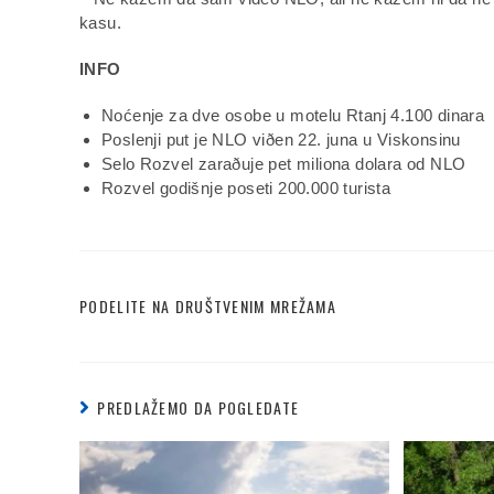
kasu.
INFO
Noćenje za dve osobe u motelu Rtanj 4.100 dinara
Poslenji put je NLO viðen 22. juna u Viskonsinu
Selo Rozvel zaraðuje pet miliona dolara od NLO
Rozvel godišnje poseti 200.000 turista
PODELITE NA DRUŠTVENIM MREŽAMA
PREDLAŽEMO DA POGLEDATE