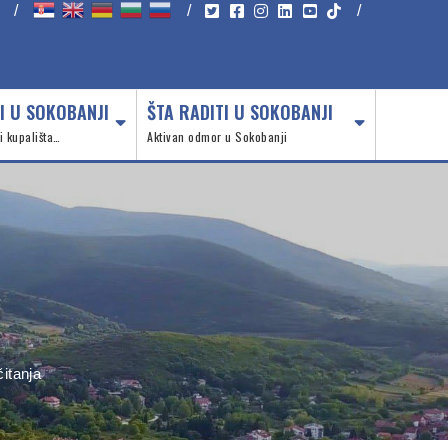
/
/
/
I U SOKOBANJI
ŠTA RADITI U SOKOBANJI
 i kupališta…
Aktivan odmor u Sokobanji
čitanja