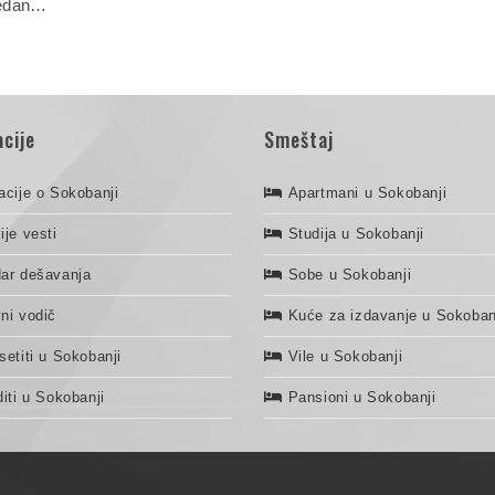
jedan…
cije
Smeštaj
acije o Sokobanji
Apartmani u Sokobanji
ije vesti
Studija u Sokobanji
ar dešavanja
Sobe u Sokobanji
ni vodič
Kuće za izdavanje u Sokoban
setiti u Sokobanji
Vile u Sokobanji
diti u Sokobanji
Pansioni u Sokobanji