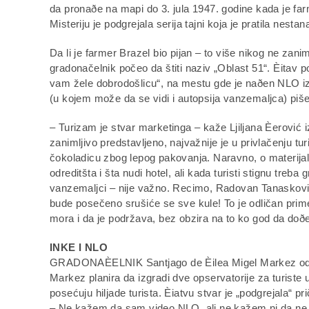
da pronaðe na mapi do 3. jula 1947. godine kada je far
Misteriju je podgrejala serija tajni koja je pratila nestan
Da li je farmer Brazel bio pijan – to više nikog ne zani
gradonačelnik počeo da štiti naziv „Oblast 51“. Èitav p
vam žele dobrodošlicu“, na mestu gde je naðen NLO iz
(u kojem može da se vidi i autopsija vanzemaljca) piše 
– Turizam je stvar marketinga – kaže Ljiljana Èerović i
zanimljivo predstavljeno, najvažnije je u privlačenju tu
čokoladicu zbog lepog pakovanja. Naravno, o materijal
odreditšta i šta nudi hotel, ali kada turisti stignu treba 
vanzemaljci – nije važno. Recimo, Radovan Tanasković 
bude posečeno srušiće se sve kule! To je odličan pri
mora i da je podržava, bez obzira na to ko god da doð
INKE I NLO
GRADONAÈELNIK Santjago de Èilea Migel Markez odre
Markez planira da izgradi dve opservatorije za turiste 
posećuju hiljade turista. Èiatvu stvar je „podgrejala“ p
– Ne kažem da sam video NLO, ali ne kažem ni da ne 