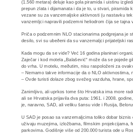
(1.560 metara) deluje kao gola piramida i uistinu izgle
prepun zlata i dijamanata i da je to, u stvari, piramida
vezane su za vanzemaljske aktivnosti (u nastavku teks
vanzemljci napravili podzemni heliodrom čija se tajn
Priča o podzemnim NLO stacionarima podgrejana je st
desilo, svi su ubeðeni da su vanzemaljci prijateljski ra
Kada mogu da se vide? Već 16 godina planinari organi
Zaječar i kod motela „Balašević“ može da se pojede g
do vrha. U motelu, meðutim, nisu raspoloženi za ovakv
– Nemamo takve informacije da o NLO aktivnostima, nit
– Ovde turisti dolaze zbog svežeg vazduha, hrane, spo
Zanimljivo, ali uprkos tome što Hrvatska ima more rado
ali se Hrvatska prijavila dva puta: 1961. i 2008. godi
je, naravno, SAD, ali veliku šansu vide i Rusija, Belor
U SAD je posao sa vanzemaljcima toliko dobar biznis da
uživaju muzejima, izložbama, filmskim projekcijama, 
parkovima. Godišnje više od 200.000 turista ode u Rosve