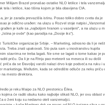
mer Milijam Brazel pronašao ostatke NLO letilice i tela vanzemalj
ak tela i letilice, kao tišina kojom je bila obavijena CIA.
ma, jer je zarada prevazišla istinu. Posao toliko dobro cveta da je
osao je odlično uraðen: na ulazu u Rozvel stoje natpisi „Vanzemal
graðen je kafe sa „najboljom hranom u vaseljeni“, a na ulazu u m
„Istina je ovde“ (kao parodija na „Dosije iks“).
z Turisitčke organizacije Srbije. – Marketing, odnosno da li je neš
rista. Treba znati upakovati. Sto puta sam u inostranstvu kupila
nim stavrima ne treba lagati. Ne sme se lagati o tome kakav je p
graditi priču. Da li je na Rtnju pao meteorit sa meseca ili su došli
priča da se Ðavoljoj varoši nalazi drvo koje podseća na ruku i u
mer marketinga. Meðutim, kada se odredište odluče za neku priču
e na mesto direktora.
dio je reku Maipo za NLO prestonicu Èilea.
u kojima će raditi obuku kako najbolje slikati NLO, jer ovu oblast 
riča o ženi koju su nedavno oteli vanzemaljci.
postoje – kaže Martinez dok se novac od NLO turizma sliva u g