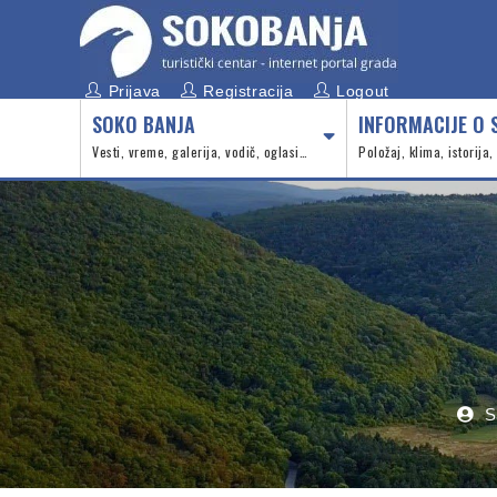
Prijava
Registracija
Logout
SOKO BANJA
INFORMACIJE O 
Vesti, vreme, galerija, vodič, oglasi…
Položaj, klima, istorija
S