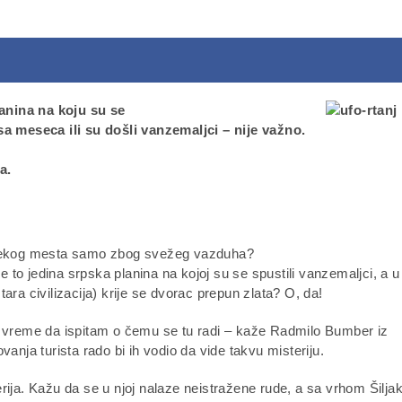
anina na koju su se
sa meseca ili su došli vanzemaljci – nije važno.
a.
 do nekog mesta samo zbog svežeg vazduha?
a je to jedina srpska planina na kojoj su se spustili vanzemaljci, a u
stara civilizacija) krije se dvorac prepun zlata? O, da!
m vreme da ispitam o čemu se tu radi – kaže Radmilo Bumber iz
anja turista rado bi ih vodio da vide takvu misteriju.
rija. Kažu da se u njoj nalaze neistražene rude, a sa vrhom Šilja