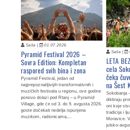
Saša |
01.07.2026.
Pyramid Festival 2026 –
Saša |
LETA BE
Sovra Edition: Kompletan
cela Sok
raspored svih bina i zona
čeka čuv
Pyramid Festival, jedan od
na Šest 
najprepoznatljivijih transformativnih i
muzičkih festivala u regionu, ove godine
Sokobanja —
ponovo dolazi pod Rtanj – u Pyramid
diktiraju pro
Village, gde će od 3. do 9. avgusta 2026.
oni koje stv
goste dočekati nedelja ispunjena
tradicija i 
muzikom, radionicama,…
Moravice. 
julsko-avgu