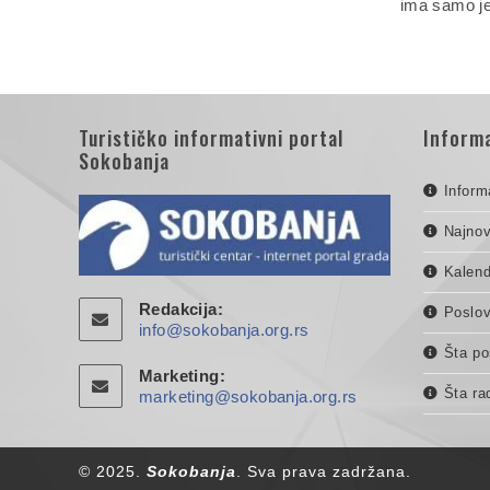
ima samo 
Turističko informativni portal
Informa
Sokobanja
Inform
Najnov
Kalend
Redakcija:
Poslov
info@sokobanja.org.rs
Šta po
Marketing:
Šta ra
marketing@sokobanja.org.rs
© 2025.
Sokobanja
. Sva prava zadržana.