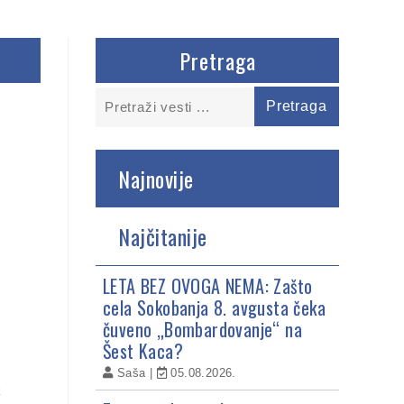
Pretraga
Najnovije
Najčitanije
LETA BEZ OVOGA NEMA: Zašto
cela Sokobanja 8. avgusta čeka
čuveno „Bombardovanje“ na
Šest Kaca?
Saša
05.08.2026.
k