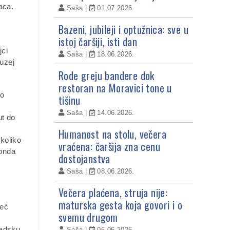
aca.
Saša
01.07.2026.
Bazeni, jubileji i optužnica: sve u
istoj čaršiji, isti dan
jci
Saša
18.06.2026.
uzej
Rode greju bandere dok
restoran na Moravici tone u
to
tišinu
Saša
14.06.2026.
ut do
Humanost na stolu, večera
koliko
vraćena: čaršija zna cenu
 onda
dostojanstva
Saša
08.06.2026.
Večera plaćena, struja nije:
maturska gesta koja govori i o
već
svemu drugom
radsku
Saša
06.06.2026.