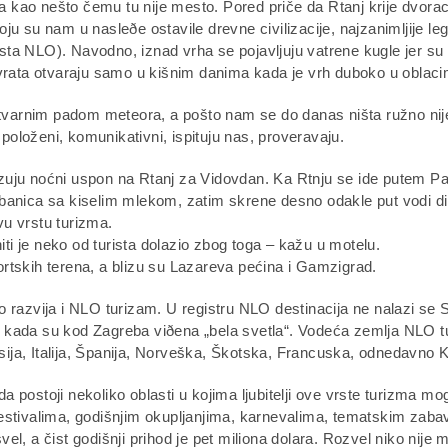
da kao nešto čemu tu nije mesto. Pored priče da Rtanj krije dvora
 koju su nam u nasleðe ostavile drevne civilizacije, najzanimljije l
ta NLO). Navodno, iznad vrha se pojavljuju vatrene kugle jer su
a vrata otvaraju samo u kišnim danima kada je vrh duboko u obla
varnim padom meteora, a pošto nam se do danas ništa ružno nij
spoloženi, komunikativni, ispituju nas, proveravaju.
zuju noćni uspon na Rtanj za Vidovdan. Ka Rtnju se ide putem Pa
ibanica sa kiselim mlekom, zatim skrene desno odakle put vodi d
u vrstu turizma.
i je neko od turista dolazio zbog toga – kažu u motelu.
rtskih terena, a blizu su Lazareva pećina i Gamzigrad.
 razvija i NLO turizam. U registru NLO destinacija ne nalazi se S
ne, kada su kod Zagreba viðena „bela svetla“. Vodeća zemlja NLO 
usija, Italija, Španija, Norveška, Škotska, Francuska, odnedavno K
 postoji nekoliko oblasti u kojima ljubitelji ove vrste turizma mo
festivalima, godišnjim okupljanjima, karnevalima, tematskim zab
l, a čist godišnji prihod je pet miliona dolara. Rozvel niko nije