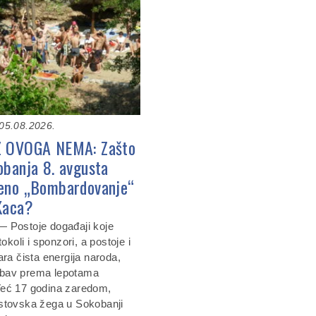
05.08.2026.
Z OVOGA NEMA: Zašto
obanja 8. avgusta
eno „Bombardovanje“
Kaca?
 Postoje događaji koje
tokoli i sponzori, a postoje i
ara čista energija naroda,
ljubav prema lepotama
Već 17 godina zaredom,
stovska žega u Sokobanji