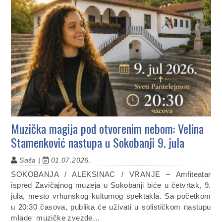
Muzička magija pod otvorenim nebom: Velina
Stamenković nastupa u Sokobanji 9. jula
Saša |
01.07.2026.
SOKOBANJA / ALEKSINAC / VRANJE – Amfiteatar
ispred Zavičajnog muzeja u Sokobanji biće u četvrtak, 9.
jula, mesto vrhunskog kulturnog spektakla. Sa početkom
u 20:30 časova, publika će uživati u solističkom nastupu
mlade muzičke zvezde…