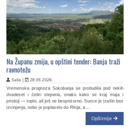
Na Županu zmija, u opštini tender: Banja traži
ravnotežu
Saša |
28.05.2026.
Vremenska prognoza Sokobanja se probudila pod nekih
dvadeset i četiri stepena, onako kako se kraj maja i
pristoji — toplo, ali još ne besprizorno. Sunce je izašlo bez
izvinjenja, nebo je poplavelo do Rtnja, a…
Opširnije