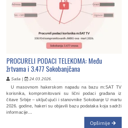
PROCURELI PODACI TELEKOMA: Među
žrtvama i 3.477 Sokobanjčana
Saša |
24.03.2026.
U masovnom hakerskom napadu na bazu m:SAT TV
korisnika, kompromitovani su lični podaci građana iz
čitave Srbije – uključujući i stanovnike Sokobanje U martu
2026. godine, hakeri su objavili bazu podataka koja sadrži
informacije…
Opširnije