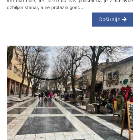
vrti oko nule, tek toliko da vas podseti da je zima ovde
ozbiljan stanar, a ne prolazni gost.…
Opširnije