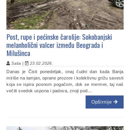
Post, rupe i pećinske čarolije: Sokobanjski
melanholični valcer između Beograda i
Milušinca
Saša |
23.02.2026.
Danas je Čisti ponedeljak, onaj čudni dan kada Banja
miriše na tamjan, oprane prozore i kolektivnu grižu savesti
koja se ispira posnom pogačom, dok se mermer, taj naš
večiti svedok uspona i padova, znoji pod…
Opširnije