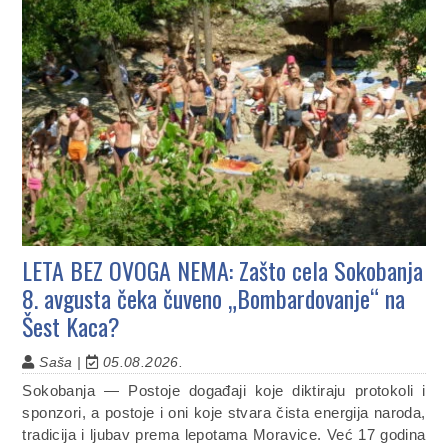
LETA BEZ OVOGA NEMA: Zašto cela Sokobanja
8. avgusta čeka čuveno „Bombardovanje“ na
Šest Kaca?
Saša |
05.08.2026.
Sokobanja — Postoje događaji koje diktiraju protokoli i
sponzori, a postoje i oni koje stvara čista energija naroda,
tradicija i ljubav prema lepotama Moravice. Već 17 godina