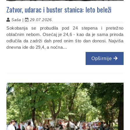
Zatvor, udarac i buster stanica: leto beleži
Saša |
29.07.2026.
Sokobanja se probudila pod 24 stepena i pretežno
oblačnim nebom. Osećaj je 24,6 - kao da je sama priroda
odlučila da zadrži dah pred onim što dan donosi. Najviša
dnevna ide do 29,4, a noćna…
Opširnije