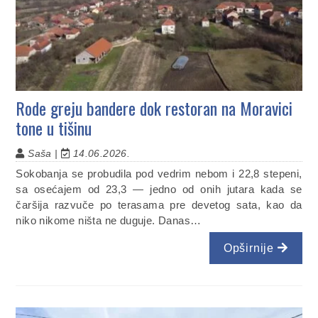
Rode greju bandere dok restoran na Moravici
tone u tišinu
Saša |
14.06.2026.
Sokobanja se probudila pod vedrim nebom i 22,8 stepeni,
sa osećajem od 23,3 — jedno od onih jutara kada se
čaršija razvuče po terasama pre devetog sata, kao da
niko nikome ništa ne duguje. Danas…
Opširnije