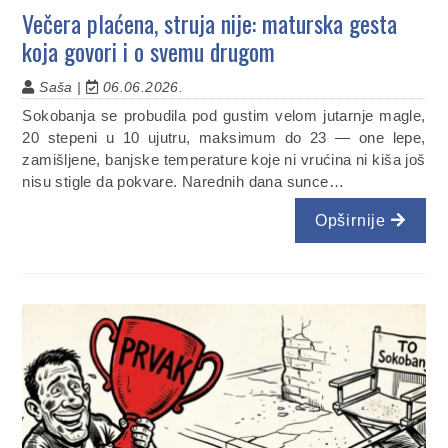
Večera plaćena, struja nije: maturska gesta
koja govori i o svemu drugom
Saša |
06.06.2026.
Sokobanja se probudila pod gustim velom jutarnje magle,
20 stepeni u 10 ujutru, maksimum do 23 — one lepe,
zamišljene, banjske temperature koje ni vrućina ni kiša još
nisu stigle da pokvare. Narednih dana sunce…
Opširnije