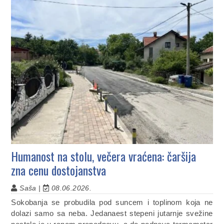
Humanost na stolu, večera vraćena: čaršija
zna cenu dostojanstva
Saša |
08.06.2026.
Sokobanja se probudila pod suncem i toplinom koja ne
dolazi samo sa neba. Jedanaest stepeni jutarnje svežine