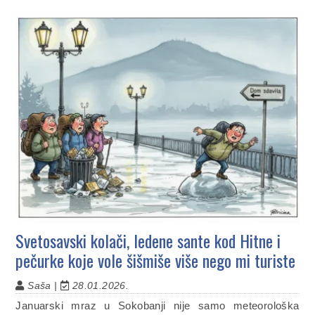
Svetosavski kolači, ledene sante kod Hitne i
pečurke koje vole šišmiše više nego mi turiste
Saša |
28.01.2026.
Januarski mraz u Sokobanji nije samo meteorološka