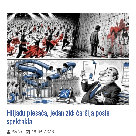
Hiljadu plesača, jedan zid: čaršija posle
spektakla
Saša |
25.05.2026.