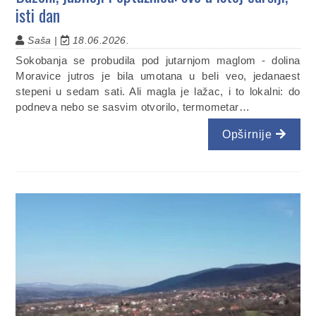
isti dan
Saša |
18.06.2026.
Sokobanja se probudila pod jutarnjom maglom - dolina
Moravice jutros je bila umotana u beli veo, jedanaest
stepeni u sedam sati. Ali magla je lažac, i to lokalni: do
podneva nebo se sasvim otvorilo, termometar…
Opširnije