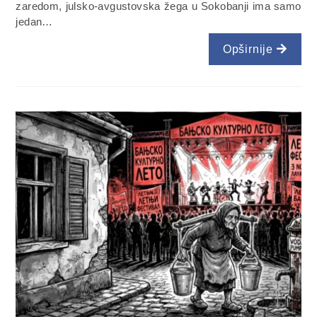
zaredom, julsko-avgustovska žega u Sokobanji ima samo
jedan…
Opširnije