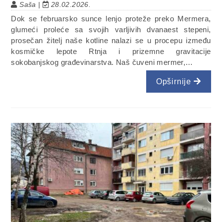
Saša |
28.02.2026.
Dok se februarsko sunce lenjo proteže preko Mermera,
glumeći proleće sa svojih varljivih dvanaest stepeni,
prosečan žitelj naše kotline nalazi se u procepu između
kosmičke lepote Rtnja i prizemne gravitacije
sokobanjskog građevinarstva. Naš čuveni mermer,…
Opširnije