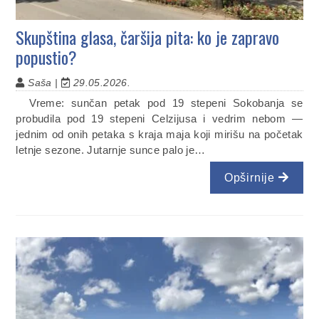
Skupština glasa, čaršija pita: ko je zapravo
popustio?
Saša |
29.05.2026.
Vreme: sunčan petak pod 19 stepeni Sokobanja se
probudila pod 19 stepeni Celzijusa i vedrim nebom —
jednim od onih petaka s kraja maja koji mirišu na početak
letnje sezone. Jutarnje sunce palo je…
Opširnije