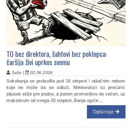
TO bez direktora, šahtovi bez poklopca:
čaršija živi uprkos svemu
Saša |
02.06.2026.
Sokobanja se probudila pod 16 stepeni i oblačnim nebom
koje ne može da se odluči. Meteorolozi su precizni:
pljusak stiže pre podne, a potom promenljivo do večeri, uz
maksimum od svega 20 stepeni. Banja ogrće…
Opširnije