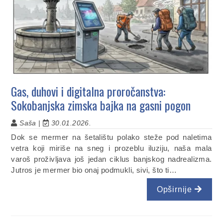
Gas, duhovi i digitalna proročanstva:
Sokobanjska zimska bajka na gasni pogon
Saša |
30.01.2026.
Dok se mermer na šetalištu polako steže pod naletima
vetra koji miriše na sneg i prozeblu iluziju, naša mala
varoš proživljava još jedan ciklus banjskog nadrealizma.
Jutros je mermer bio onaj podmukli, sivi, što ti…
Opširnije