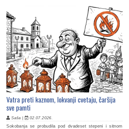
Vatra preti kaznom, lokvanji cvetaju, čaršija
sve pamti
Saša |
02.07.2026.
Sokobanja se probudila pod dvadeset stepeni i sitnom