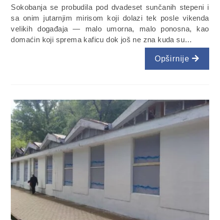
Sokobanja se probudila pod dvadeset sunčanih stepeni i
sa onim jutarnjim mirisom koji dolazi tek posle vikenda
velikih događaja — malo umorna, malo ponosna, kao
domaćin koji sprema kaficu dok još ne zna kuda su…
Opširnije