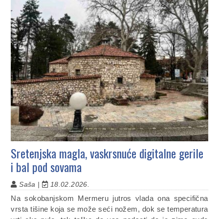
Sretenjska magla, vaskrsnuće digitalne gerile
i bal pod sovama
Saša |
18.02.2026.
Na sokobanjskom Mermeru jutros vlada ona specifična
vrsta tišine koja se može seći nožem, dok se temperatura