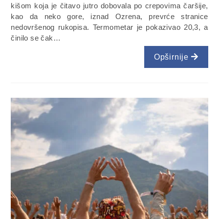
kišom koja je čitavo jutro dobovala po crepovima čaršije,
kao da neko gore, iznad Ozrena, prevrće stranice
nedovršenog rukopisa. Termometar je pokazivao 20,3, a
činilo se čak…
Opširnije