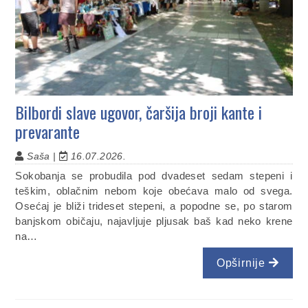
Bilbordi slave ugovor, čaršija broji kante i
prevarante
Saša |
16.07.2026.
Sokobanja se probudila pod dvadeset sedam stepeni i
teškim, oblačnim nebom koje obećava malo od svega.
Osećaj je bliži trideset stepeni, a popodne se, po starom
banjskom običaju, najavljuje pljusak baš kad neko krene
na…
Opširnije