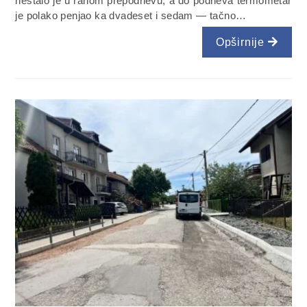
nestalo je u ranom prepodnevu, a do podneva termometar
je polako penjao ka dvadeset i sedam — tačno…
Opširnije