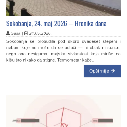
Sokobanja, 24. maj 2026 – Hronika dana
Saša |
24.05.2026.
Sokobanja se probudila pod skoro dvadeset stepeni i
nebom koje ne može da se odluči — ni oblak ni sunce,
nego ona nesigurna, majska sivkastost koja miriše na
kišu što nikako da stigne. Termometar kaže…
Opširnije