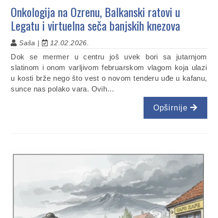
Onkologija na Ozrenu, Balkanski ratovi u
Legatu i virtuelna seča banjskih knezova
Saša |
12.02.2026.
Dok se mermer u centru još uvek bori sa jutarnjom
slatinom i onom varljivom februarskom vlagom koja ulazi
u kosti brže nego što vest o novom tenderu uđe u kafanu,
sunce nas polako vara. Ovih…
Opširnije