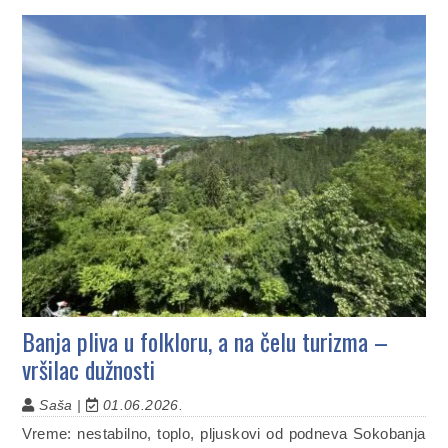
Banja pliva u folkloru, a na čelu turizma –
vršilac dužnosti
Saša |
01.06.2026.
Vreme: nestabilno, toplo, pljuskovi od podneva Sokobanja