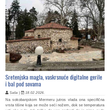
Sretenjska magla, vaskrsnuće digitalne gerile
i bal pod sovama
Saša |
18.02.2026.
Na sokobanjskom Mermeru jutros vlada ona specifična
vrsta tišine koja se može seći nožem, dok se temperatura