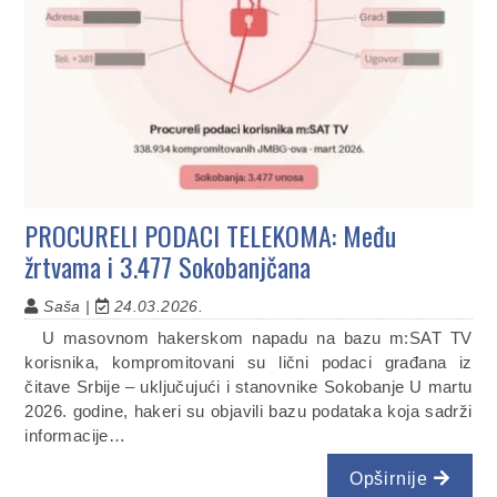
PROCURELI PODACI TELEKOMA: Među
žrtvama i 3.477 Sokobanjčana
Saša |
24.03.2026.
U masovnom hakerskom napadu na bazu m:SAT TV
korisnika, kompromitovani su lični podaci građana iz
čitave Srbije – uključujući i stanovnike Sokobanje U martu
2026. godine, hakeri su objavili bazu podataka koja sadrži
informacije…
Opširnije