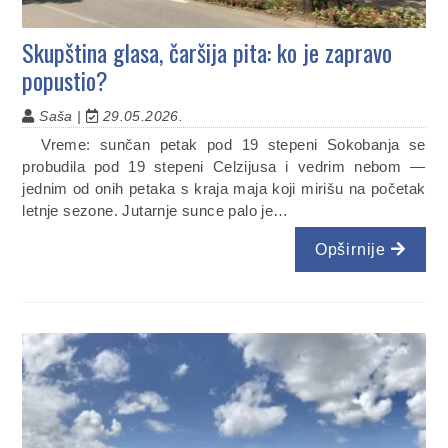
Skupština glasa, čaršija pita: ko je zapravo
popustio?
Saša |
29.05.2026.
Vreme: sunčan petak pod 19 stepeni Sokobanja se
probudila pod 19 stepeni Celzijusa i vedrim nebom —
jednim od onih petaka s kraja maja koji mirišu na početak
letnje sezone. Jutarnje sunce palo je…
Opširnije