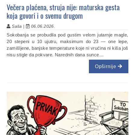
Večera plaćena, struja nije: maturska gesta
koja govori i o svemu drugom
Saša |
06.06.2026.
Sokobanja se probudila pod gustim velom jutarnje magle,
20 stepeni u 10 ujutru, maksimum do 23 — one lepe,
zamišljene, banjske temperature koje ni vrućina ni kiša još
nisu stigle da pokvare. Narednih dana sunce…
Opširnije