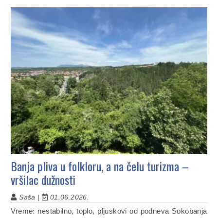
Banja pliva u folkloru, a na čelu turizma –
vršilac dužnosti
Saša |
01.06.2026.
Vreme: nestabilno, toplo, pljuskovi od podneva Sokobanja