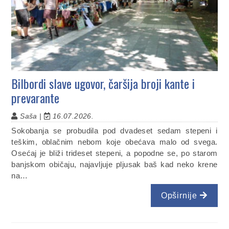
Bilbordi slave ugovor, čaršija broji kante i
prevarante
Saša |
16.07.2026.
Sokobanja se probudila pod dvadeset sedam stepeni i
teškim, oblačnim nebom koje obećava malo od svega.
Osećaj je bliži trideset stepeni, a popodne se, po starom
banjskom običaju, najavljuje pljusak baš kad neko krene
na…
Opširnije