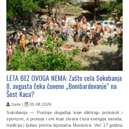
LETA BEZ OVOGA NEMA: Zašto cela Sokobanja
8. avgusta čeka čuveno „Bombardovanje“ na
Šest Kaca?
Saša |
05.08.2026.
Sokobanja — Postoje događaji koje diktiraju protokoli i
sponzori, a postoje i oni koje stvara čista energija naroda,
tradicija i ljubav prema lepotama Moravice. Već 17 godina