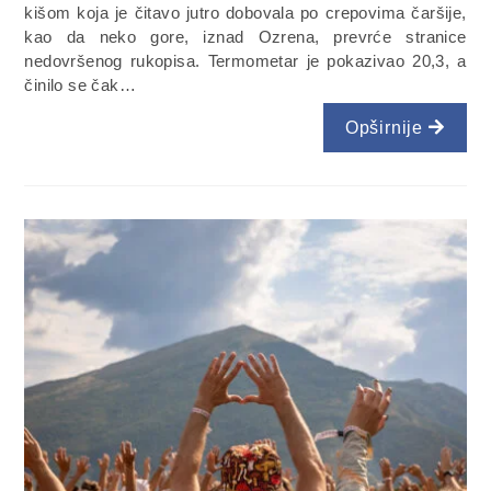
kišom koja je čitavo jutro dobovala po crepovima čaršije,
kao da neko gore, iznad Ozrena, prevrće stranice
nedovršenog rukopisa. Termometar je pokazivao 20,3, a
činilo se čak…
Opširnije