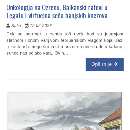
Onkologija na Ozrenu, Balkanski ratovi u
Legatu i virtuelna seča banjskih knezova
Saša |
12.02.2026.
Dok se mermer u centru još uvek bori sa jutarnjom
slatinom i onom varljivom februarskom vlagom koja ulazi
u kosti brže nego što vest o novom tenderu uđe u kafanu,
sunce nas polako vara. Ovih…
Opširnije