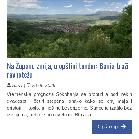
Na Županu zmija, u opštini tender: Banja traži
ravnotežu
Saša |
28.05.2026.
Vremenska prognoza Sokobanja se probudila pod nekih
dvadeset i četiri stepena, onako kako se kraj maja i
pristoji — toplo, ali još ne besprizorno. Sunce je izašlo bez
izvinjenja, nebo je poplavelo do Rtnja, a…
Opširnije