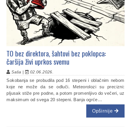
TO bez direktora, šahtovi bez poklopca:
čaršija živi uprkos svemu
Saša |
02.06.2026.
Sokobanja se probudila pod 16 stepeni i oblačnim nebom
koje ne može da se odluči. Meteorolozi su precizni:
pljusak stiže pre podne, a potom promenljivo do večeri, uz
maksimum od svega 20 stepeni. Banja ogrće…
Opširnije