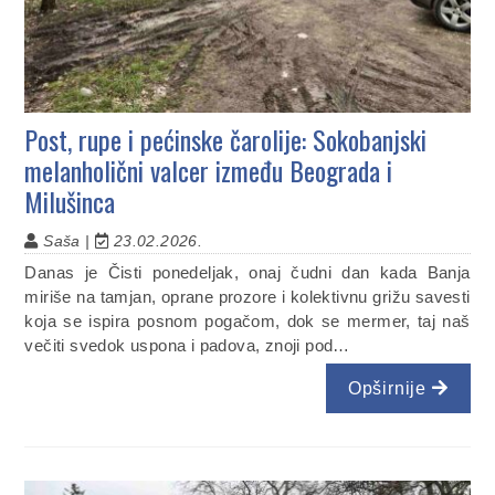
Post, rupe i pećinske čarolije: Sokobanjski
melanholični valcer između Beograda i
Milušinca
Saša |
23.02.2026.
Danas je Čisti ponedeljak, onaj čudni dan kada Banja
miriše na tamjan, oprane prozore i kolektivnu grižu savesti
koja se ispira posnom pogačom, dok se mermer, taj naš
večiti svedok uspona i padova, znoji pod…
Opširnije