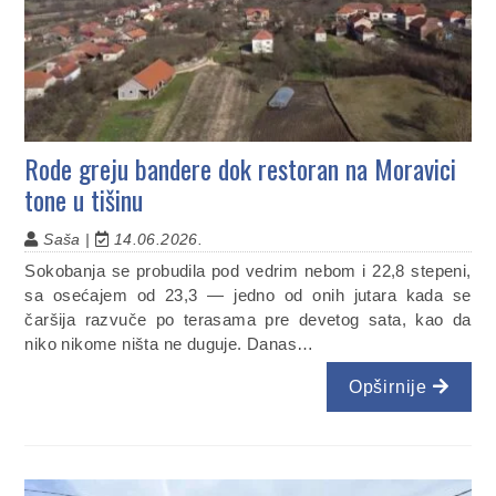
Rode greju bandere dok restoran na Moravici
tone u tišinu
Saša |
14.06.2026.
Sokobanja se probudila pod vedrim nebom i 22,8 stepeni,
sa osećajem od 23,3 — jedno od onih jutara kada se
čaršija razvuče po terasama pre devetog sata, kao da
niko nikome ništa ne duguje. Danas…
Opširnije