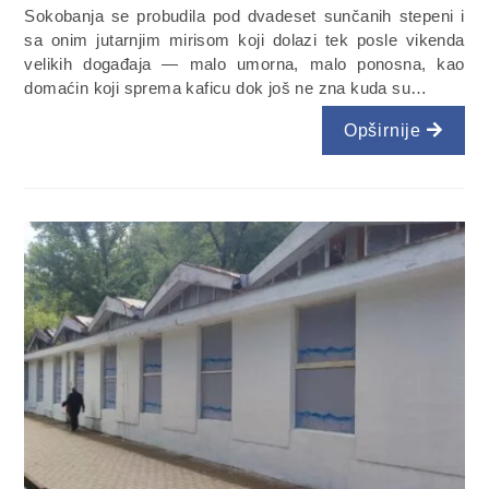
Sokobanja se probudila pod dvadeset sunčanih stepeni i
sa onim jutarnjim mirisom koji dolazi tek posle vikenda
velikih događaja — malo umorna, malo ponosna, kao
domaćin koji sprema kaficu dok još ne zna kuda su…
Opširnije