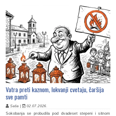
Vatra preti kaznom, lokvanji cvetaju, čaršija
sve pamti
Saša |
02.07.2026.
Sokobanja se probudila pod dvadeset stepeni i sitnom