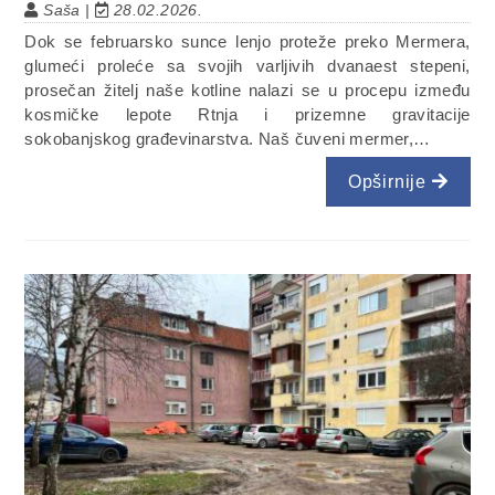
Saša |
28.02.2026.
Dok se februarsko sunce lenjo proteže preko Mermera,
glumeći proleće sa svojih varljivih dvanaest stepeni,
prosečan žitelj naše kotline nalazi se u procepu između
kosmičke lepote Rtnja i prizemne gravitacije
sokobanjskog građevinarstva. Naš čuveni mermer,…
Opširnije