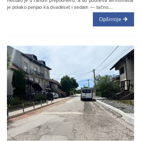
nestalo je u ranom prepodnevu, a do podneva termometar
je polako penjao ka dvadeset i sedam — tačno…
Opširnije