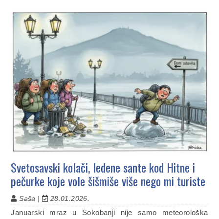
Svetosavski kolači, ledene sante kod Hitne i
pečurke koje vole šišmiše više nego mi turiste
Saša |
28.01.2026.
Januarski mraz u Sokobanji nije samo meteorološka