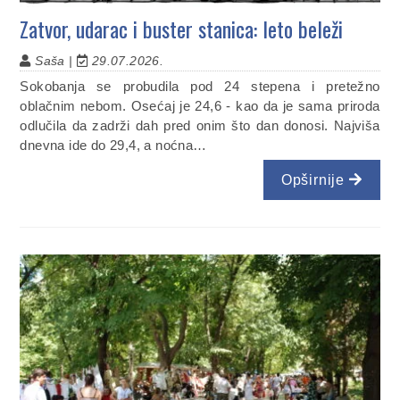
Zatvor, udarac i buster stanica: leto beleži
Saša |
29.07.2026.
Sokobanja se probudila pod 24 stepena i pretežno
oblačnim nebom. Osećaj je 24,6 - kao da je sama priroda
odlučila da zadrži dah pred onim što dan donosi. Najviša
dnevna ide do 29,4, a noćna…
Opširnije