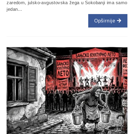
zaredom, julsko-avgustovska žega u Sokobanji ima samo
jedan…
Opširnije