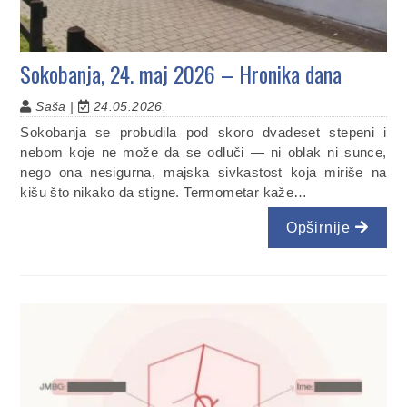
Sokobanja, 24. maj 2026 – Hronika dana
Saša |
24.05.2026.
Sokobanja se probudila pod skoro dvadeset stepeni i
nebom koje ne može da se odluči — ni oblak ni sunce,
nego ona nesigurna, majska sivkastost koja miriše na
kišu što nikako da stigne. Termometar kaže…
Opširnije