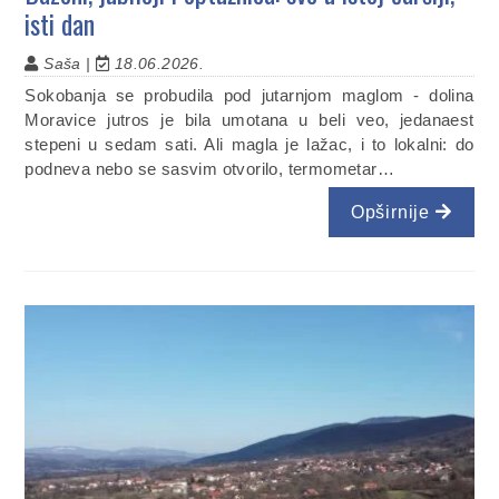
isti dan
Saša |
18.06.2026.
Sokobanja se probudila pod jutarnjom maglom - dolina
Moravice jutros je bila umotana u beli veo, jedanaest
stepeni u sedam sati. Ali magla je lažac, i to lokalni: do
podneva nebo se sasvim otvorilo, termometar…
Opširnije