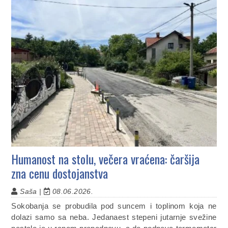
Humanost na stolu, večera vraćena: čaršija
zna cenu dostojanstva
Saša |
08.06.2026.
Sokobanja se probudila pod suncem i toplinom koja ne
dolazi samo sa neba. Jedanaest stepeni jutarnje svežine