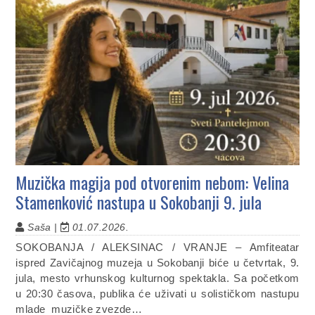
Muzička magija pod otvorenim nebom: Velina
Stamenković nastupa u Sokobanji 9. jula
Saša |
01.07.2026.
SOKOBANJA / ALEKSINAC / VRANJE – Amfiteatar
ispred Zavičajnog muzeja u Sokobanji biće u četvrtak, 9.
jula, mesto vrhunskog kulturnog spektakla. Sa početkom
u 20:30 časova, publika će uživati u solističkom nastupu
mlade muzičke zvezde…