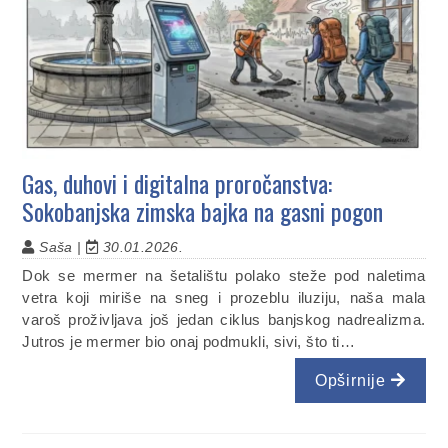
Gas, duhovi i digitalna proročanstva:
Sokobanjska zimska bajka na gasni pogon
Saša |
30.01.2026.
Dok se mermer na šetalištu polako steže pod naletima
vetra koji miriše na sneg i prozeblu iluziju, naša mala
varoš proživljava još jedan ciklus banjskog nadrealizma.
Jutros je mermer bio onaj podmukli, sivi, što ti…
Opširnije