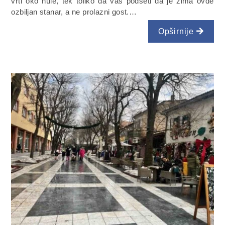
vrti oko nule, tek toliko da vas podseti da je zima ovde
ozbiljan stanar, a ne prolazni gost.…
Opširnije