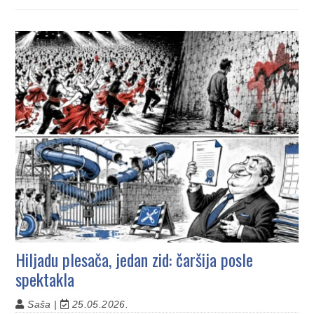
Hiljadu plesača, jedan zid: čaršija posle
spektakla
Saša |
25.05.2026.